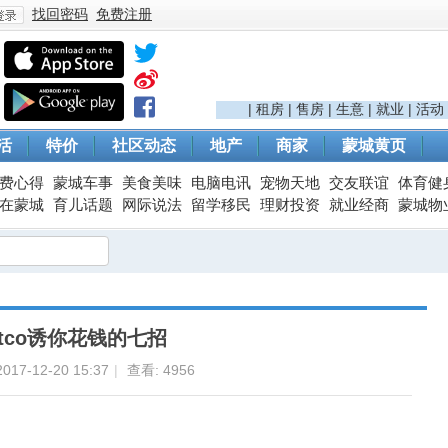
找回密码
免费注册
登
|
租房
|
售房
|
生意
|
就业
|
活动
活
特价
社区动态
地产
商家
蒙城黄页
费心得
蒙城车事
美食美味
电脑电讯
宠物天地
交友联谊
体育健
在蒙城
育儿话题
网际说法
留学移民
理财投资
就业经商
蒙城物
录
stco诱你花钱的七招
17-12-20 15:37
|
查看:
4956