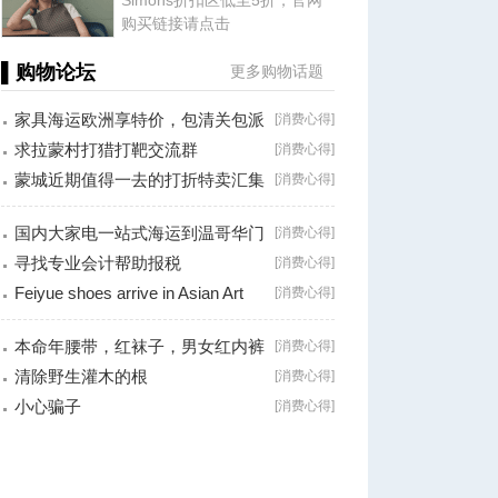
Simons折扣区低至5折，官网
购买链接请点击
▌购物论坛
更多购物话题
家具海运欧洲享特价，包清关包派
[
消费心得
]
送一站式
求拉蒙村打猎打靶交流群
[
消费心得
]
蒙城近期值得一去的打折特卖汇集
[
消费心得
]
国内大家电一站式海运到温哥华门
[
消费心得
]
对门服务
寻找专业会计帮助报税
[
消费心得
]
Feiyue shoes arrive in Asian Art
[
消费心得
]
store,
本命年腰带，红袜子，男女红内裤
[
消费心得
]
有卖，地址
清除野生灌木的根
[
消费心得
]
小心骗子
[
消费心得
]