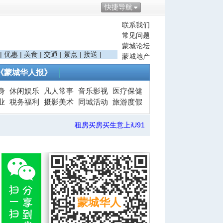
快捷导航
联系我们
常见问题
蒙城论坛
|
优惠
|
美食
|
交通
|
景点
|
接送
|
蒙城地产
《蒙城华人报》
身
休闲娱乐
凡人常事
音乐影视
医疗保健
业
税务福利
摄影美术
同城活动
旅游度假
租房买房买生意上iU91