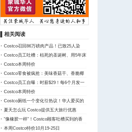
▌相关阅读
Costco召回86万磅肉产品！已致25人染
病！
Costco员工吐槽：枯死的圣诞树、用5年床
单都退
Costco本周特价
Costco零食被疯抢：美味香菇干、香脆椰
子卷
Costco员工自曝：时薪$29！每6个月发一
次奖金！
Costco本周特价
Costco厕纸一个变化引热议！华人爱买的
全中招！
夏天怎么玩 Costco提供五大旅行优惠
"像橡胶一样"！Costco顾客吐槽买到的香
蕉是假的：很硬，掰不动！ ...
本周Costco特价10月19-25日