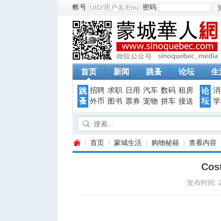
帐号
密码
首页
新闻
跳蚤
论坛
生
招聘
求职
日用
汽车
数码
租房
消
跳
论
蚤
坛
外币
图书
票券
宠物
拼车
接送
学
首页
蒙城生活
购物秘籍
查看内容
Co
发布时间: 20
蒙
›
›
›
›