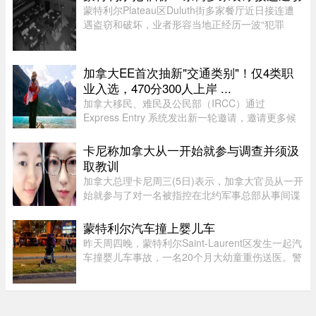
蒙特利尔Plateau区Duluth街多家餐厅近日接连遭
遇盗窃和破坏，业者形容当地正经历一波“犯罪
潮”，希望警方加强执法。位于Duluth东街251号的
Coco Disco Club日前遭人闯入盗窃，监控拍下全
过程，损失及维修费用约7000 ...
加拿大EE首次抽新"交通类别"！仅4类职
业入选，470分300人上岸 ...
加拿大移民、难民及公民部（IRCC）通过
Express Entry 系统发出新一轮邀请，邀请更多候
选人申请永久居民。图片来源：Pexels，作者：
Andre Furtado在本次抽选中，移民部针对全新的
卡尼称加拿大从一开始就参与调查并须汲
交通类别（Transport category）发出 ...
取教训
加拿大总理卡尼周三(5日)表示，加拿大官员从一开
始就参与了对一名被指控在北约军事总部从事间谍
活动的实习生的调查。据加拿大广播公司(CBC)报
道，卡尼表示加拿大应该从这类事件中汲取教训，
蒙特利尔汽车撞上婴儿车
但并未明确表示加拿大正在 ...
昨天周四晚，蒙特利尔Saint-Laurent区发生一起汽
车撞婴儿车事故，一名20个月大幼童重伤送医。警
方表示，晚上7时45分左右，接获多宗911报警，
称Montpellier Boulevard与Muir Street路口附近一
辆汽车撞上一辆婴儿车。 ...