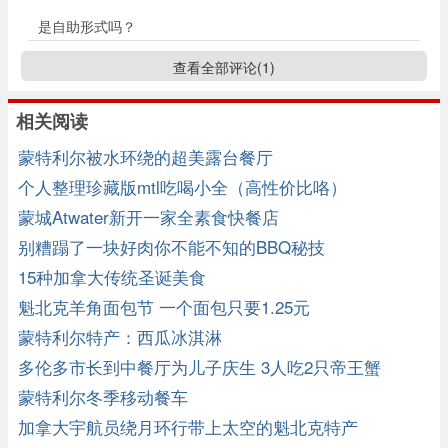
是自助形式吗？
查看全部评论(
1
)
相关阅读
蒙特利尔被水环绕的超美露台餐厅
个人整理珍藏版mtl吃喝小全（高性价比咯）
蒙城Atwater新开一家全素食快餐店
别糟蹋了一块好肉你不能不知的BBQ秘技
15种加拿大传统圣诞美食
魁北克羊角面包节 一个面包只要1.25元
蒙特利尔特产：西瓜冰淇淋
多伦多市长到中餐厅为儿子庆生 3人吃2只帝王蟹
蒙特利尔冬季移动餐车
加拿大宇航员绕月环行带上太空的魁北克特产