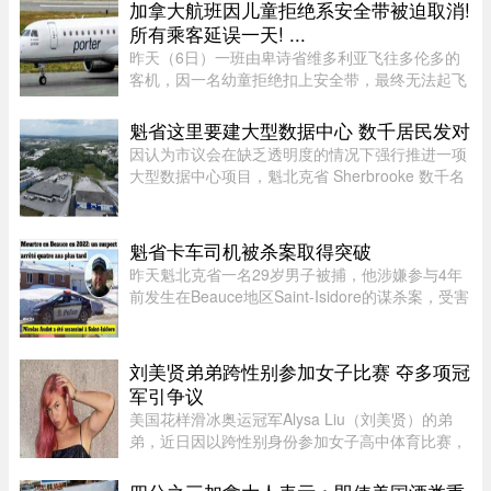
经可以申请赔偿。 ...
加拿大航班因儿童拒绝系安全带被迫取消!
所有乘客延误一天! ...
昨天（6日）一班由卑诗省维多利亚飞往多伦多的
客机，因一名幼童拒绝扣上安全带，最终无法起飞
并取消航班，机上其他乘客被迫在维多利亚滞留一
晚，至周五才能离开。据CTV报道，波特航空
魁省这里要建大型数据中心 数千居民发对
（Porter Airlines）发言人表示 ...
因认为市议会在缺乏透明度的情况下强行推进一项
大型数据中心项目，魁北克省 Sherbrooke 数千名
居民签署了一份反对请愿书。居民们对该项目的环
境影响和噪音问题表示担忧。他们要求开展环境评
估并举行公开辩论，同时对 ...
魁省卡车司机被杀案取得突破
昨天魁北克省一名29岁男子被捕，他涉嫌参与4年
前发生在Beauce地区Saint-Isidore的谋杀案，受害
者Nicolas Audet于2022年被杀。魁北克省警
（SQ）清晨在Saint-Bernard的住所内逮捕了嫌疑
人étienne Gourde。Gourde将在 ...
刘美贤弟弟跨性别参加女子比赛 夺多项冠
军引争议
美国花样滑冰奥运冠军Alysa Liu（刘美贤）的弟
弟，近日因以跨性别身份参加女子高中体育比赛，
在美国引发广泛争议。据报道，Jaylin Liu此前名叫
Joshua，后来认同为女性，并开始代表加州高中参