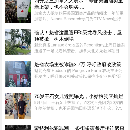
四分之三加拿大人表示：即使美国酒类重
加女子体育赛事。自2025 ...
新上架，也不会购买 ...
加拿大人抵制购买美国酒类产品的情绪比一年前更
加强烈。Nanos Research专门为CTV News进行
的一项最新民调显示，近四分之三（74%）的加拿
大人表示，即使美国酒类重新摆上货架，他们也不
确认！魁省这里遭EF0级龙卷风袭击，屋
太可能购买。 ...
顶被掀、树木倒塌
魁北克省Lanaudière地区的Repentigny上周日确实
遭遇了一场龙卷风袭击。加拿大北方龙卷风项目
（Northern Tornadoes Project，NTP）调查确
认，当天形成的是一场EF0级龙卷风。报告指出，
魁省农场主被诈骗2.7万 呼吁政府改政策
这场龙卷风是在一个弱超级单体 ...
魁北克省 Hudson 的 Pengrove Farm 农场主正公
开发声，呼吁修改相关政策以保护小企业免受“买
家诈骗”，他们因一家诈骗性质的餐饮公司而损失
了价值 2.7 万元的货品。今年 4 月，由 Alana
Cosgrove 和 Matt Penney 夫 ...
75岁王石女儿近照曝光，小姑娘笑容灿烂
8月4日，王石又上热搜了。?这次不是因为30岁的
年龄差婚姻，也不是因为田朴珺又说了什么。?75
岁的老人推到了风口浪尖。?照片里，6岁的小姑娘
笑得眼睛弯弯，和王石一个模子刻出来的。 父女俩
都穿着攀岩装备，在岩壁上 ...
蒙特利尔犯罪潮 一条街多家餐厅接连遇窃