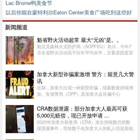
Lac Brome鸭美食节
以后你能在蒙特利尔Eaton Center美食广场吃到这些好
料的
新闻频道
魁省野火活动超常 最大“元凶”是。。
魁北克森林火灾防护局（SOPFEU）表示，今年7
月全省野火活动高于往年平均水平，主要原因是雷
击频繁。在重点防火区域，7月共发生90起森林火
灾，烧毁约1675公顷森林。相比之下，近年7月平
均为66起火灾，受影响面积约111 ...
加拿大新型诈骗案激增 警方：留意几大警
讯
近期，加拿大出现一种新型诈骗，报案数量持续增
加。安省警局（OPP）及加拿大反诈骗中心
（Canadian Anti-Fraud Centre）等多个执法及政
府机构，已针对这类手法日益复杂的骗局发出警
CRA数据泄露：部分加拿大人最高可获
告。加拿大四大电信公司——罗渣士 ...
5,000元赔偿，现已开放申请 ...
2020年加拿大税务局（CRA）发生持续数月的数
据泄露事件，导致数千名加拿大人的私人信息面临
被黑客窃取的风险。如今，符合条件的加拿大人已