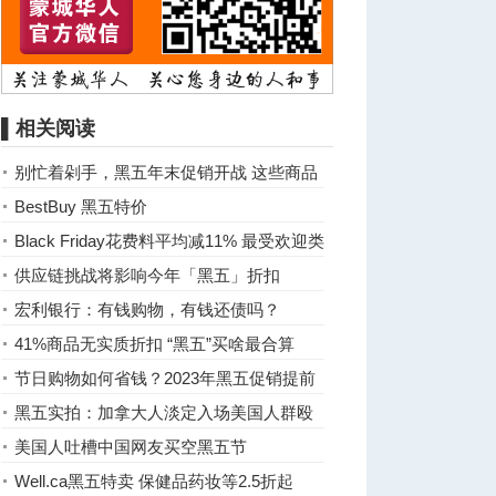
▌相关阅读
别忙着剁手，黑五年末促销开战 这些商品
不要买
BestBuy 黑五特价
Black Friday花费料平均减11% 最受欢迎类
别和折扣是多少？
供应链挑战将影响今年「黑五」折扣
宏利银行：有钱购物，有钱还债吗？
41%商品无实质折扣 “黑五”买啥最合算
节日购物如何省钱？2023年黑五促销提前
了解
黑五实拍：加拿大人淡定入场美国人群殴
疯抢
美国人吐槽中国网友买空黑五节
Well.ca黑五特卖 保健品药妆等2.5折起