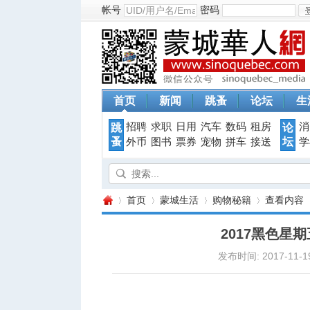
帐号
密码
首页
新闻
跳蚤
论坛
生
招聘
求职
日用
汽车
数码
租房
消
跳
论
蚤
坛
外币
图书
票券
宠物
拼车
接送
学
首页
蒙城生活
购物秘籍
查看内容
2017黑色星
发布时间: 2017-11-19
蒙
›
›
›
›