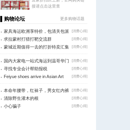
宜家折扣区上新，官网购买链
接请点击这里查
▌购物论坛
更多购物话题
家具海运欧洲享特价，包清关包派
[
消费心得
]
送一站式
求拉蒙村打猎打靶交流群
[
消费心得
]
蒙城近期值得一去的打折特卖汇集
[
消费心得
]
国内大家电一站式海运到温哥华门
[
消费心得
]
对门服务
寻找专业会计帮助报税
[
消费心得
]
Feiyue shoes arrive in Asian Art
[
消费心得
]
store,
本命年腰带，红袜子，男女红内裤
[
消费心得
]
有卖，地址
清除野生灌木的根
[
消费心得
]
小心骗子
[
消费心得
]