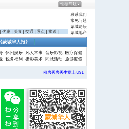
快捷导航
联系我们
常见问题
蒙城论坛
|
优惠
|
美食
|
交通
|
景点
|
接送
|
蒙城地产
《蒙城华人报》
身
休闲娱乐
凡人常事
音乐影视
医疗保健
业
税务福利
摄影美术
同城活动
旅游度假
租房买房买生意上iU91