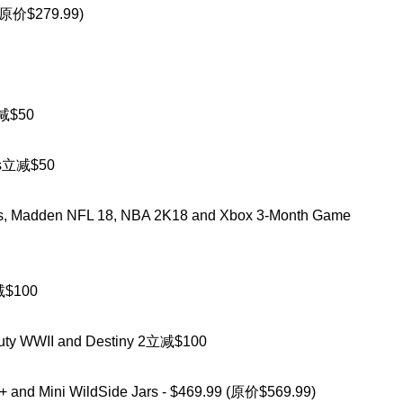
 (原价$279.99)
立减$50
nes立减$50
ers, Madden NFL 18, NBA 2K18 and Xbox 3-Month Game
立减$100
 Duty WWII and Destiny 2立减$100
e+ and Mini WildSide Jars - $469.99 (原价$569.99)