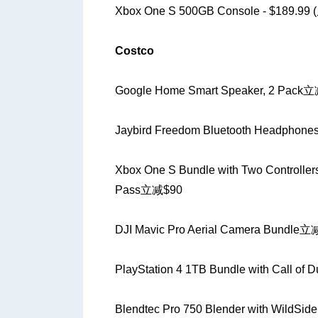
Xbox One S 500GB Console - $189.99
Costco
Google Home Smart Speaker, 2 Pack
Jaybird Freedom Bluetooth Headpho
Xbox One S Bundle with Two Controll
Pass立减$90
DJI Mavic Pro Aerial Camera Bundle
PlayStation 4 1TB Bundle with Call of
Blendtec Pro 750 Blender with WildSid