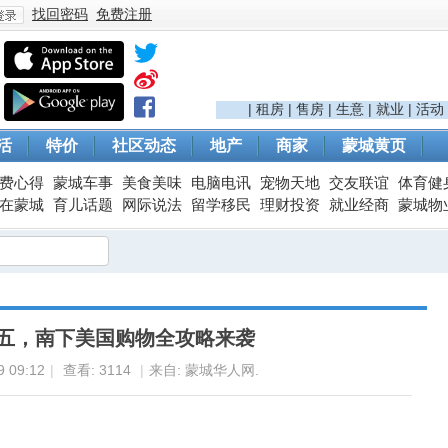
找回密码
免费注册
登
|
租房
|
售房
|
生意
|
就业
|
活动
活
特价
社区动态
地产
商家
蒙城黄页
费心得
蒙城车事
美食美味
电脑电讯
宠物天地
交友联谊
体育健
在蒙城
育儿话题
网际说法
留学移民
理财投资
就业经商
蒙城物
录
期五，南下美国购物全攻略来袭
 09:12
|
查看:
3114
|
来自: 蒙城华人网.