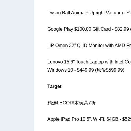
Dyson Ball Animal+ Upright Vacuum - 
Google Play $100.00 Gift Card - $82.9
HP Omen 32” QHD Monitor with AMD Fr
Lenovo 15.6” Touch Laptop with Intel C
Windows 10 - $449.99 (原价$599.99)
Target
精选LEGO积木玩具7折
Apple iPad Pro 10.5”, Wi-Fi, 64GB - $