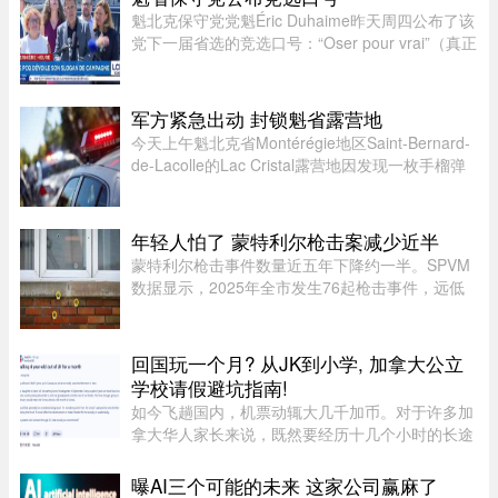
——已于 2026 年 7 月 22 日 ...
魁北克保守党党魁Éric Duhaime昨天周四公布了该
党下一届省选的竞选口号：“Oser pour vrai”（真正
敢于突破）。Duhaime在魁省议会大楼前举行记者
会时表示，之所以选择“敢于突破”，是因为魁北克
未来联盟（CAQ）、 ...
军方紧急出动 封锁魁省露营地
今天上午魁北克省Montérégie地区Saint-Bernard-
de-Lacolle的Lac Cristal露营地因发现一枚手榴弹
而发布炸弹警报。魁省省警（SQ）发言人Louis-
Philippe Ruel表示，这枚手榴弹看起来已经有多年
历史，目前对露营者没有 ...
年轻人怕了 蒙特利尔枪击案减少近半
蒙特利尔枪击事件数量近五年下降约一半。SPVM
数据显示，2025年全市发生76起枪击事件，远低
于2021年暴力枪案高峰期的145起。专家认为，社
会恢复稳定、警方打击帮派行动，以及青少年意识
到持枪犯罪可能面临严厉刑罚， ...
回国玩一个月? 从JK到小学, 加拿大公立
学校请假避坑指南!
如今飞趟国内，机票动辄大几千加币。对于许多加
拿大华人家长来说，既然要经历十几个小时的长途
飞行倒时差，只回去一两周绝对是“血亏”。因此，
趁着孩子还小，请假回国待上一个月，让孩子好好
曝AI三个可能的未来 这家公司赢麻了