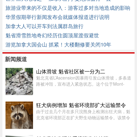
旅游业带来的不仅是收入：游客过多对当地造成的影响
华景假期举行新闻发布会就媒体报道进行说明
加拿大人可以开车到法属群岛旅行
魁省滑雪胜地奇幻经历住圆顶屋渡假避世
游览加拿大国会山 抓紧！大楼翻修要关闭10年
新闻频道
山体滑坡 魁省社区被一分为二
魁北克省L’Ascension因暴雨引发山体滑坡，多条道
路被冲毁，宣布进入紧急状态。这个位于Mont-
Tremblant以北、约900人居住的小镇，部分主街被
洪水冲断，整个社区几乎被“一分为二”。周日晚上
至周一下午，降雨量超过1 ...
狂犬病例增加 魁省环境部扩大运输禁令
由于过去几个月在多只浣熊身上检测出狂犬病，魁
北克省环境部正在扩大野生动物运输禁令。该禁令
原本限制在 Montérégie 和 Eastern Townships 地
区运输浣熊、红狐、灰狐、条纹臭鼬和郊狼，自周
五起延伸至 Centre-du- ...