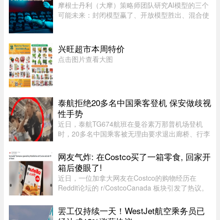
陪陪爷爷奶奶，成了不少 ...
摩根士丹利（大摩）策略师团队研究AI模型的三个
可能未来：封闭模型赢了、开放模型胜出、混合使
用。而有一家公司，不管未来是这三种情境的哪一
种，都不会输，就是辉达（Nvidia）。大摩本周发
布的分析研究，指出AI市场 ...
兴旺超市本周特价
点击图片查看大图
泰航拒绝20多名中国乘客登机 保安做歧视
性手势
近日，泰航TG674航班在曼谷素万那普机场登机
时，20多名中国乘客被无理由要求退出廊桥、行李
被强行卸下，航司未给出任何书面说明，航班却正
常起飞，现场还发生了安保人员做出歧视性“拉眼
网友气炸: 在Costco买了一箱零食, 回家开
角”手势的争议。截至目前， ...
箱后傻眼了!
近日，一位加拿大网友在Costco的购物经历在
Reddit论坛的 r/CostcoCanada 板块引发了热议。
这位网友兴冲冲地买了一箱心爱的巧克力零食，结
果回家一开箱，血压直接飙升——里面的零食居然
罢工仅持续一天！WestJet航空乘务员已
凭空消失了近三分之一！图片来 ...