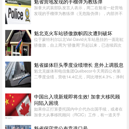
魁省营地发现的手榴弹为教练弹
加拿大武装部队发言人表示，周二在魁省一处营地
发现的手榴弹为教练弹（无危险伪弹），内部并不
含有炸药。Abygail Bourgault-Lévesque 表示，在
专家团队确认该手榴弹对公众不构成危险后，已将
其运往 Valcartier 军事 ...
魁北克火车站骄傲旗帜四次遭到破坏
位于蒙特利尔以北Val-David火车站悬挂的一面彩虹
骄傲旗，自上周为“骄傲周”升起以来，已连续四次
遭到人为破坏。彩虹旗于7月27日首次悬挂，随后
接连被毁、被扯下焚烧，市政府数次重新安装，8
月5日还加装了监控摄像头 ...
魁省媒体巨头季度业绩增长 意外上调股息
魁北克媒体和电信集团Québecor今天周四公布第
二季度业绩，营收14.4亿元，同比增长4.3%；净利
润2.709亿元，同比增长24.4%。其中，电信业务
（Vidéotron、Freedom Mobile和Fizz）收入增长
4%至12.3亿元，过去一年新增2 ...
中国出入境新规即将生效! 加拿大移民顾
问陷入困境
如果你正打算委托国内中介代办出国手续，或者在
加拿大从事移民顾问（RCIC）工作，有一道关乎
法律责任的新规，你不得不提前知道。国务院令第
841 号——《国务院关于出境入境管理的规定》
魁省保守党公布竞选口号