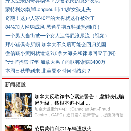
外太空来的奇异物体？沙省农民的意外发现
蒙特利尔南岸Longueuil市14岁女孩走失
奇葩！这户人家40年的大树就这样被砍了
84%加人网购成风 黑色星期五料掀热潮(图)
一个男人当街被一个女人追得屁滚尿流（视频）
拜小猪佩奇所赐 加拿大不久后可能会回归英国
微信藏小黄图就遣返?加拿大海关和律师回应了(图)
"无理"拘禁17年 加拿大男子向联邦索赔3400万
本周日秋季到来 北美夏令时何时结束？
新闻频道
加拿大反欺诈中心紧急警告：虚拟钱包骗
局升级，钱根本追不回 ...
加拿大反欺诈中心（Canadian Anti-Fraud
Centre，CAFC）近日发布最新警告，提醒所有使
用加密货币钱包的用户，尤其是加密货币投资者，
警惕日益猖獗的相关诈骗活动。CAFC 指出，一旦
凌晨蒙特利尔1车辆遭纵火