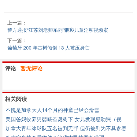
上一篇：
警方通报“江苏刘老师系列”猥亵儿童淫秽视频案
下一篇：
葡萄牙 200 年古树倾倒 13 人被压身亡
评论
暂无评论
相关阅读
不愧是加拿大人14个月的神童已经会滑雪
美国爸妈收养男婴藏圣诞树下 女儿发现感动哭（视
频）
加拿大青年冰球队五名被判无罪 但仍被列为不具参赛
资格