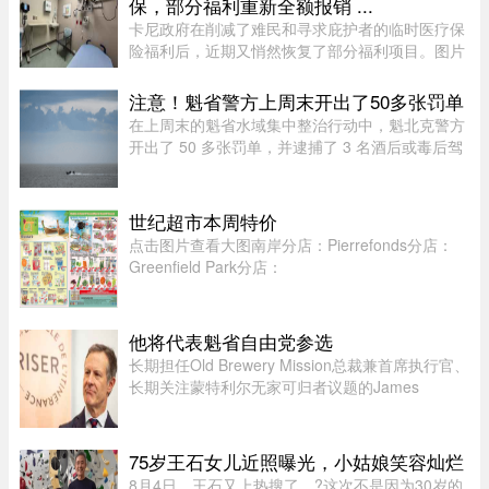
保，部分福利重新全额报销 ...
卡尼政府在削减了难民和寻求庇护者的临时医疗保
险福利后，近期又悄然恢复了部分福利项目。图片
来源：51.CA 资料图片今年早些时候，渥太华按照
预算承诺削减资金，调整了为已安置的难民和等待
注意！魁省警方上周末开出了50多张罚单
获得省或地区医保的庇护申 ...
在上周末的魁省水域集中整治行动中，魁北克警方
开出了 50 多张罚单，并逮捕了 3 名酒后或毒后驾
驶船只的嫌疑人。作为一项统筹协调的航海安全专
项行动的一部分，包括蒙特利尔警方（SPVM）在
内的多支魁省警力在 8 月 1 ...
世纪超市本周特价
点击图片查看大图南岸分店：Pierrefonds分店：
Greenfield Park分店：
他将代表魁省自由党参选
长期担任Old Brewery Mission总裁兼首席执行官、
长期关注蒙特利尔无家可归者议题的James
Hughes，将代表魁北克自由党（PLQ）参加今秋
省选。CTV News援引消息人士称，自由党党魁
Charles Milliard预计将于今天周四下午 ...
75岁王石女儿近照曝光，小姑娘笑容灿烂
8月4日，王石又上热搜了。?这次不是因为30岁的