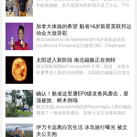
年龄差婚姻，也不是因为田朴珺又说了什么。?75
岁的老人推到了风口浪尖。?照片里，6岁的小姑娘
笑得眼睛弯弯，和王石一个模子刻出来的。 父女俩
都穿着攀岩装备，在岩壁上 ...
加拿大体操的希望 魁省16岁新星英联邦运
动会大放异彩
来自Salaberry-de-Valleyfield的16岁体操运动员
Lia-Monica Fontaine近日接受CBC《Daybreak》
节目采访，分享了自己首次参加英联邦运动会的经
历。这位魁省年轻选手在国际舞台上表现惊艳，一
太阳进入新阶段 南北磁极正在倒转
举获得4枚奖牌。Fontaine代 ...
据法国新闻网站Franceinfo昨天周二报道，太阳今
年夏季进入新的活动周期，太阳南北磁极正在发生
倒转。这一现象大约每11年出现一次。在太阳活动
达到峰值时，太阳两极会交换位置：北磁极转变为
南磁极，南磁极则转变为北 ...
确认！魁省这里遭EF0级龙卷风袭击，屋
顶被掀、树木倒塌
魁北克省Lanaudière地区的Repentigny上周日确实
遭遇了一场龙卷风袭击。加拿大北方龙卷风项目
（Northern Tornadoes Project，NTP）调查确
认，当天形成的是一场EF0级龙卷风。报告指出，
伊万卡远离白宫生活 冰岛旅行曝光 被丈
这场龙卷风是在一个弱超级单体 ...
夫公主抱