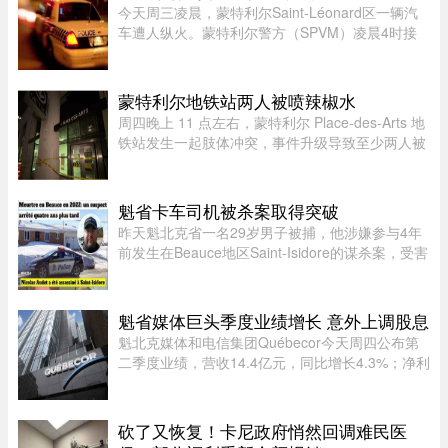
加密货币被盗或转出，几乎不可能追 ...
今天周三凌晨，蒙特利尔Saint-Léonard区一辆汽
车遭人纵火。蒙特利尔警方（SPVM）凌晨4时接
到911报警，称Couture Boulevard靠近Larin
Street附近发生火灾。警方发言人Caroline
Chèvrefils表示，警员抵达现场时，火 ...
蒙特利尔地铁站两人被喷辣椒水
周四晚上 11 点左右，蒙特利尔 Place-des-Arts 地
铁站发生一起肢体冲突，事件升级导致至少两人被
喷辣椒水。在社交媒体上传播的视频中可以看到，
数人在使用辣椒水前发生了打斗，事发时车厢内有
多名乘客。蒙特利尔警方 ...
魁省卡车司机被杀案取得突破
昨天魁北克省一名29岁男子被捕，他涉嫌参与4年
前发生在Beauce地区Saint-Isidore的谋杀案，受害
者Nicolas Audet于2022年被杀。魁北克省警
（SQ）清晨在Saint-Bernard的住所内逮捕了嫌疑
人étienne Gourde。Gourde将在 ...
魁省媒体巨头季度业绩增长 意外上调股息
魁北克媒体和电信集团Québecor今天周四公布第
二季度业绩，营收14.4亿元，同比增长4.3%；净利
润2.709亿元，同比增长24.4%。其中，电信业务
（Vidéotron、Freedom Mobile和Fizz）收入增长
4%至12.3亿元，过去一年新增2 ...
砍了又恢复！卡尼政府悄然回调难民医