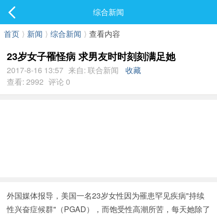
社区
综合新闻
最新发表
首页
⟩
新闻
⟩
综合新闻
⟩
查看内容
23岁女子罹怪病 求男友时时刻刻满足她
2017-8-16 13:57
来自: 联合新闻
收藏
查看: 2992
评论 0
外国媒体报导，美国一名23岁女性因为罹患罕见疾病"持续
性兴奋症候群"（PGAD），而饱受性高潮所苦，每天她除了