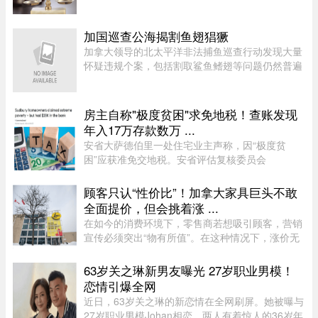
管法院认定男方行为“应受谴责”，女方最终仍只获
得了远低于其所要求的约2.2亿元赔偿。 ...
加国巡查公海揭割鱼翅猖獗
加拿大领导的北太平洋非法捕鱼巡查行动发现大量
怀疑违规个案，包括割取鲨鱼鳍翅等问题仍然普遍
存在。加拿大渔业及海洋部周四（6日）公布，执
法人员近期在公海登船搜查30艘渔船，共发现52宗
可能违规个案；去年则在检 ...
房主自称"极度贫困"求免地税！查账发现
年入17万存款数万 ...
安省大萨德伯里一处住宅业主声称，因“极度贫
困”应获准免交地税。安省评估复核委员会
（Ontario Assessment Review Board）近日驳回
了该业主的申请。调查发现，这户家庭在扣除开支
顾客只认“性价比”！加拿大家具巨头不敢
后，年净收入超过 23,000 元，而且 ...
全面提价，但会挑着涨 ...
在如今的消费环境下，零售商若想吸引顾客，营销
宣传必须突出“物有所值”。在这种情况下，涨价无
疑会削弱企业的竞争力。不过，随着燃油价格上涨
持续挤压利润空间，Leon’s Furniture Ltd.（LNF-
63岁关之琳新男友曝光 27岁职业男模！
T）的管理层表示，公 ...
恋情引爆全网
近日，63岁关之琳的新恋情在全网刷屏。她被曝与
27岁职业男模Johan相恋，两人有着惊人的36岁年