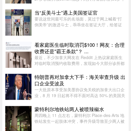
龄差。最有话题度的是，男方经纪人大方出面承
认，作为当事人的关之琳却始终保持沉默，既不承
当“反美斗士”遇上美国签证官
认也不否认，这份淡定态度， ...
要说这世间最可乐的名场面，莫过于网上喊着“打
倒美帝”的激进斗士，乖乖坐在签证大厅，给签证
官赔笑脸递材料。老刘最近发现，简中网上的反美
画风肉眼可见变得柔和了。往日屡见不鲜的极端反
美狠话少了许多，火药味也 ...
看家庭医生临时取消罚$100！网友：合理
收费还是"霸王条款"？ ...
最近，不少加拿大网友在 Reddit 上热议家庭医生
对临时取消预约收取费用，发现如今大部分诊所都
设有“24小时内取消预约须交费”的规定，金额多在
$60至$100之间。多名网友表示，这类收费政策其
特朗普再对加拿大下手：海关审查升级 出
实已经实行十年以上，$60 ...
口企业受波及
一大批原本享受加美墨协议免关税的加拿大出口企
业，8 月 19 日起将不得不面对高达 50% 的美国关
税。涉及范围广泛，许多企业还需要增加海关保证
金，以应对高额关税带来的财务压力。多位贸易律
蒙特利尔地铁站两人被喷辣椒水
师和海关专家警告，这轮 ...
周四晚上 11 点左右，蒙特利尔 Place-des-Arts 地
铁站发生一起肢体冲突，事件升级导致至少两人被
喷辣椒水。在社交媒体上传播的视频中可以看到，