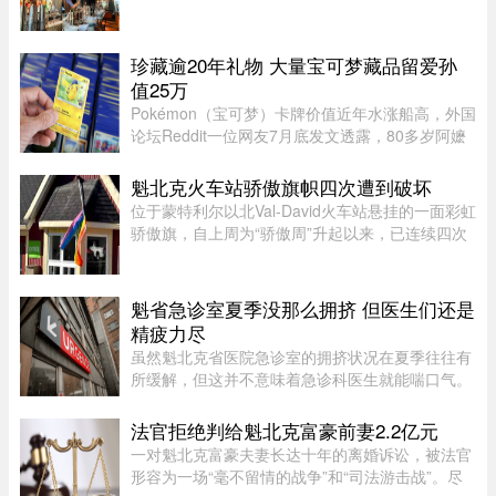
剔。以前下班不想做饭，随便找家餐厅坐下来吃一
顿，是再普通不过的事。但现在，一杯鸡尾酒动辄
20多加元，结账还要面对18%甚 ...
珍藏逾20年礼物 大量宝可梦藏品留爱孙
值25万
Pokémon（宝可梦）卡牌价值近年水涨船高，外国
论坛Reddit一位网友7月底发文透露，80多岁阿嬷
过去不时提起她有收藏一些卡牌，该网友不以为
意，至去年底才去查看，结果发现是“宝藏”，外媒
魁北克火车站骄傲旗帜四次遭到破坏
估计价值达25万美元。该网 ...
位于蒙特利尔以北Val-David火车站悬挂的一面彩虹
骄傲旗，自上周为“骄傲周”升起以来，已连续四次
遭到人为破坏。彩虹旗于7月27日首次悬挂，随后
接连被毁、被扯下焚烧，市政府数次重新安装，8
月5日还加装了监控摄像头 ...
魁省急诊室夏季没那么拥挤 但医生们还是
精疲力尽
虽然魁北克省医院急诊室的拥挤状况在夏季往往有
所缓解，但这并不意味着急诊科医生就能喘口气。
魁北克急诊医生协会（AMUQ）主席 Marie-Maud
Couture 医生指出，近年来急诊医生的工作负担不
法官拒绝判给魁北克富豪前妻2.2亿元
断加重，我们再也无法沿用“ ...
一对魁北克富豪夫妻长达十年的离婚诉讼，被法官
形容为一场“毫不留情的战争”和“司法游击战”。尽