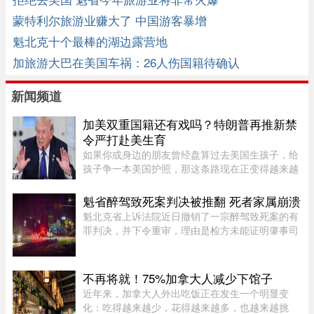
蒙特利尔旅游业赚大了 中国游客暴增
魁北克十个最棒的湖边露营地
加旅游大巴在美国车祸：26人伤国籍待确认
新闻频道
加美双重国籍还有戏吗？特朗普再推新禁
令严打赴美生育
如果你或身边的朋友曾经盘算过去美国生孩子，给
孩子争一本美国护照，那这条路现在正变得越来越
难走。图源：globalnews特朗普在白宫椭圆形办公
室签署新行政令，再一次向"生育旅游"开刀。"他们
魁省醉驾致死案判决被推翻 死者家属崩溃
把出生公民权变成了一个 ...
魁北克省上诉法院近日撤销了一宗醉驾致死案的有
罪判决，并下令重审，理由是检方未能证明肇事司
机的醉酒状态与致命车祸存在足够直接的因果关
系。事故发生于2020年8月27日晚，43岁的
Yannick Potvin驾驶踏板车行驶在Sai ...
不再将就！75%加拿大人减少下馆子
近年来，加拿大人外出吃饭正在发生一个明显变
化：吃得越来越少，花得越来越多，也越来越挑