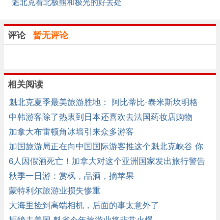
魁北克看北极熊和极光的好去处
评论
暂无评论
相关阅读
魁北克夏季最美旅游胜地： 阿比蒂比-泰米斯坎明格
中韩游客除了热衷到日本还喜欢去法国药妆店购物
加拿大布雷顿角冰墙引来众多游客
加国旅游局正在向中国国际游客推这个魁北克峡谷 你
去过吗？ ... ... ...
6人因假酒死亡！加拿大对这个亚洲国家发出旅行警告
秋季一日游：赏枫，品酒，摘苹果
蒙特利尔旅游业损失惨重
大海里捡到高端相机，后面的事太意外了
拒绝去美国 魁省今年旅游业将非常火爆