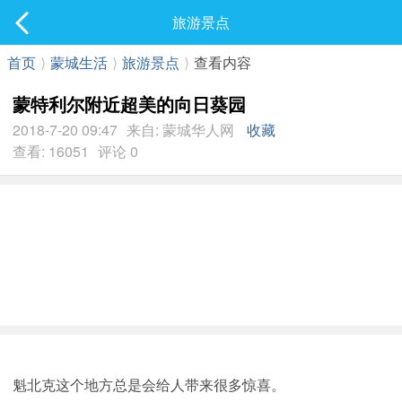
社区
旅游景点
最新发表
首页
⟩
蒙城生活
⟩
旅游景点
⟩
查看内容
蒙特利尔附近超美的向日葵园
2018-7-20 09:47
来自: 蒙城华人网
收藏
查看: 16051
评论 0
魁北克这个地方总是会给人带来很多惊喜。