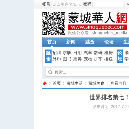
帐号
密码
首页
新闻
跳蚤
论坛
生
招聘
求职
日用
汽车
数码
租房
消
跳
论
蚤
坛
外币
图书
票券
宠物
拼车
接送
学
首页
蒙城生活
蒙城美食
查看内容
世界排名第七
发布时间: 2017-7-24
蒙
›
›
›
›