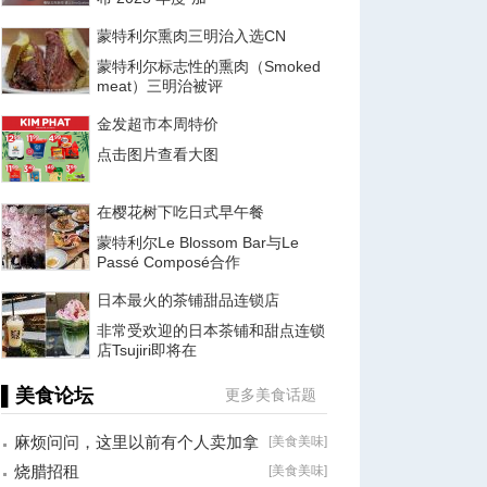
蒙特利尔熏肉三明治入选CN
蒙特利尔标志性的熏肉（Smoked
meat）三明治被评
金发超市本周特价
点击图片查看大图
在樱花树下吃日式早午餐
蒙特利尔Le Blossom Bar与Le
Passé Composé合作
日本最火的茶铺甜品连锁店
非常受欢迎的日本茶铺和甜点连锁
店Tsujiri即将在
▌美食论坛
更多美食话题
麻烦问问，这里以前有个人卖加拿
[
美食美味
]
大海参的。
烧腊招租
[
美食美味
]