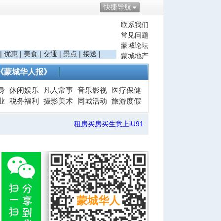
快捷导航
联系我们
常见问题
蒙城论坛
|
优惠
|
美食
|
交通
|
景点
|
接送
|
蒙城地产
《蒙城华人报》
身
休闲娱乐
凡人常事
音乐影视
医疗保健
业
税务福利
摄影美术
同城活动
旅游度假
租房买房买生意上iU91