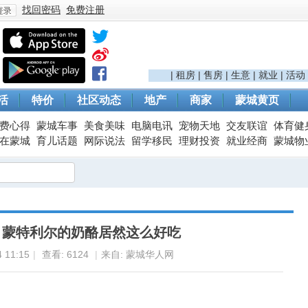
找回密码
免费注册
登
|
租房
|
售房
|
生意
|
就业
|
活动
活
特价
社区动态
地产
商家
蒙城黄页
费心得
蒙城车事
美食美味
电脑电讯
宠物天地
交友联谊
体育健
在蒙城
育儿话题
网际说法
留学移民
理财投资
就业经商
蒙城物
录
！蒙特利尔的奶酪居然这么好吃
 11:15
|
查看:
6124
|
来自: 蒙城华人网