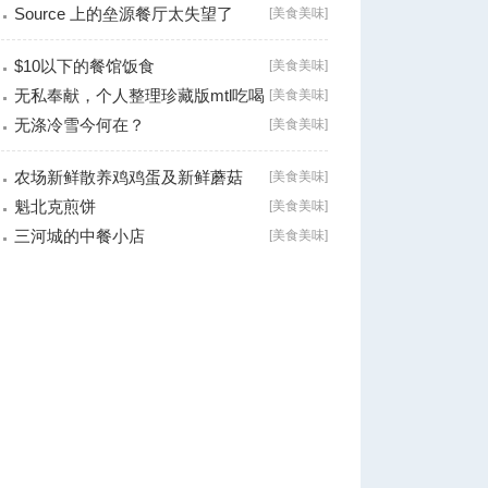
Source 上的垒源餐厅太失望了
[
美食美味
]
$10以下的餐馆饭食
[
美食美味
]
无私奉献，个人整理珍藏版mtl吃喝
[
美食美味
]
小全（高
无涤冷雪今何在？
[
美食美味
]
农场新鲜散养鸡鸡蛋及新鲜蘑菇
[
美食美味
]
魁北克煎饼
[
美食美味
]
三河城的中餐小店
[
美食美味
]