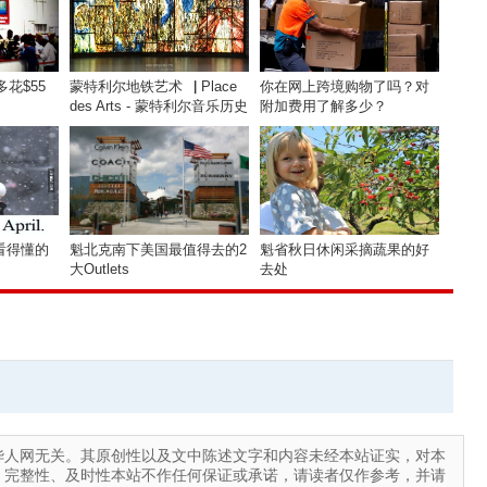
多花$55
蒙特利尔地铁艺术▕ Place
你在网上跨境购物了吗？对
des Arts - 蒙特利尔音乐历史
附加费用了解多少？
看得懂的
魁北克南下美国最值得去的2
魁省秋日休闲采摘蔬果的好
大Outlets
去处
华人网无关。其原创性以及文中陈述文字和内容未经本站证实，对本
、完整性、及时性本站不作任何保证或承诺，请读者仅作参考，并请