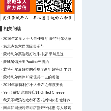
▌相关阅读
2016年加拿大十大最佳餐厅 蒙特利尔这家
再次称霸
魁北克第六届国际美汤节
蒙特利尔票选最好吃牛排店 果然是这
家！！！
蒙城餐馆推出Poutine三明治
蒙特利尔最好吃的茶餐厅新年超特价 羊肉
串只要一元！
蒙特利尔南岸10家值得一去的餐馆
2014年蒙特利尔十大餐左之年度美食
Europea
Yeh！酸奶冰激凌店$1 Grilled Cheese
秋天不喝汤吃啥都不香 推荐6款汤 健脾养
胃
南岸韩国烧烤寿司店新开张优惠 每人最高