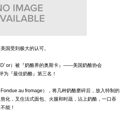
在美国受到极大的认可。
s D’ or）被『奶酪界的奥斯卡』——美国奶酪协会
ciety）评为『最佳奶酪』第三名！
due au fromage），将几种奶酪磨碎后，放入特制的
慢熬化，叉住法式面包、火腿和时蔬，沾上奶酪，一口吞
罢不能！