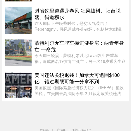
食品部（MAPAQ）于周一发布召回公告，受影响
的产品为 2026 年 7 月 9 日至 ...
魁省这里遭遇龙卷风 狂风拔树、阳台脱
落、街道积水
昨天周日下午晚些时候，恶劣天气袭击了
Repentigny，强风造成多处破坏，包括树木倒塌、
阳台脱落以及街道积水。加拿大环境部根据社交媒
体上的多个现场影像，怀疑当地可能出现“一场小
蒙特利尔无车牌车撞进健身房：两青年身
型龙卷风”，但目前尚无法正式确认 ...
亡 一命危
今天周三凌晨，蒙特利尔以北Laval发生严重车
祸，造成两名19岁青年死亡，另一名19岁乘客生命
垂危。据当地警方（SPL）介绍，凌晨1时20分左
右，巡警发现涉事车辆并示意停车，但车辆迅速加
美国违法关税退钱！加拿大可追回$100
速逃离，警方并未展开追逐。不 ...
亿，错过期限可能一分拿不到 ...
美国依照《国际紧急经济权力法》（IEEPA）征收
关税，在美国最高法院今年 2 月裁定该关税违法
前，已获得超过 1600 亿元的总收入。近期全球多
种关税（包括 Section 122、301 和 338 条款）纷
纷出台，令退款进展变得容 ...
登录
|
注册
|
找回密码