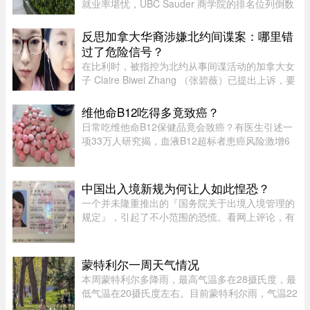
就业率堪忧，UBC Sauder 商学院的排名位列倒数
第二。一项针对近期 MBA 毕业生的调查显示，仅
有 53% 的人表示毕业三个月内找到工作。图片：
反思加拿大华裔涉嫌北约间谍案：哪里错
RICHARD LAM /PNG在今年的 MB ...
过了危险信号？
在比利时，被指控为北约从事间谍活动的加拿大女
子 Claire Biwei Zhang （张碧薇）已提出上诉，要
求获准在审判前获释。与此同时，加拿大政府正紧
急调查其安全审查程序，以查明外国势力可能是如
维他命B12吃得多竟致癌？
何渗透进入政府体系的。 ...
日常吃维他命B12保健品竟会致癌？有医生引述一
项33万人研究揭，血液B12超标者患癌风险激增6
倍。但B12超标绝非致癌元凶，反而是体内1大警
号有关。医生拆解致癌真相：患癌风险高6倍家医
科医生陈欣湄在Facebook专页发文 ...
中国出入境新规为何让人如此惶恐？
一个并未隆重推出的『国务院关于出境入境管理的
规定』，引起了不小范围的恐慌。看网上评论，有
人自我宽慰，觉得跟普通人没有多大关系；有些人
则以为，这规定表面含糊，实则主观性很强，随意
性很大，是一张隐性的网， ...
蒙特利尔一周天气情况
本周蒙特利尔多降雨，最高气温多在28摄氏度，最
低气温在20摄氏度左右。目前蒙特利尔雨，气温22
摄氏度，体感26度；今天下午气温25摄氏度，体感