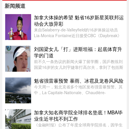
新闻频道
加拿大体操的希望 魁省16岁新星英联邦运
动会大放异彩
来自Salaberry-de-Valleyfield的16岁体操运动员
Lia-Monica Fontaine近日接受CBC《Daybreak》
节目采访，分享了自己首次参加英联邦运动会的经
历。这位魁省年轻选手在国际舞台上表现惊艳，一
刘国梁女儿「打」进斯坦福：起底体育升
举获得4枚奖牌。Fontaine代 ...
学的门道
前不久一条热议的新闻火爆了留学圈，国乒教练刘
国梁16岁的女儿刘宇婕靠打高尔夫，拿到了包括斯
坦福、UCLA、杜克等一众美国名校的录取。据
说，从6月15日那天开始，她每晚都要花上一到两
魁省强雷暴预警 暴雨、冰雹及龙卷风风险
个小时，接美国大学高尔夫校队 ...
今天周一，魁北克省多个地区发布强雷暴预警。其
中，La Capitale-Nationale、Chaudière-
Appalaches、Estrie、Mauricie以及Montérégie地
区受影响最大。加拿大环境部在天气预警中提
醒：“今天下午至今晚，天气条件有 ...
加拿大知名商学院全球排名垫底！MBA毕
业生近半找不到工作
《金融时报》公布了年度全球商学院排名，因学生