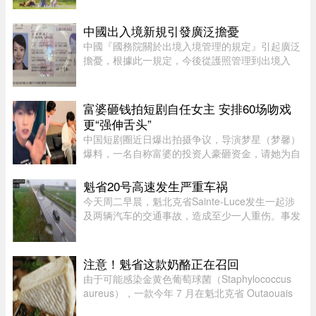
34，有雷暴风险；夜间最低20摄氏度。今天蒙特利
尔空气质量优，紫外线指数 ...
中國出入境新規引發廣泛擔憂
中國『國務院關於出境入境管理的規定』引起廣泛
擔憂，根據此一規定，今後從護照管理到出境入
境，可能都會受到程度不同的限制，執行限制出境
的權力甚至下放至“縣級出入境管理機構”。 ...
富婆砸钱拍短剧自任女主 安排60场吻戏
更“强伸舌头”
中国短剧圈近日爆出拍摄争议，导演梦星（梦馨）
爆料，一名自称富婆的投资人豪砸资金，请她为自
己量身打造一部50多集短剧，不仅富婆亲自担任女
主角，并亲选男主角演员，还要求剧中安排60多场
魁省20号高速发生严重车祸
吻戏。男主角演员钟宇飞近 ...
今天周二早晨，魁北克省Sainte-Luce发生一起涉
及两辆汽车的交通事故，造成至少一人重伤。事发
地点位于Rimouski以北几公里处。事故发生在上午
7时45分左右，地点为20号高速公路第635公里
处。目前事故具体原因尚未公布 ...
注意！魁省这款奶酪正在召回
由于可能感染金黄色葡萄球菌（Staphylococcus
aureus），一款今年 7 月在魁北克省 Outaouais
地区出售的奶酪已被紧急召回。魁省农业、渔业及