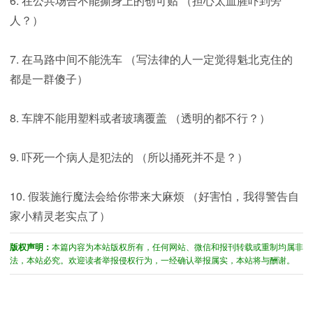
6. 在公共场合不能撕身上的创可贴 （担心太血腥吓到旁
人？）
7. 在马路中间不能洗车 （写法律的人一定觉得魁北克住的
都是一群傻子）
8. 车牌不能用塑料或者玻璃覆盖 （透明的都不行？）
9. 吓死一个病人是犯法的 （所以捅死并不是？）
10. 假装施行魔法会给你带来大麻烦 （好害怕，我得警告自
家小精灵老实点了）
版权声明：
本篇内容为本站版权所有，任何网站、微信和报刊转载或重制均属非
法，本站必究。欢迎读者举报侵权行为，一经确认举报属实，本站将与酬谢。