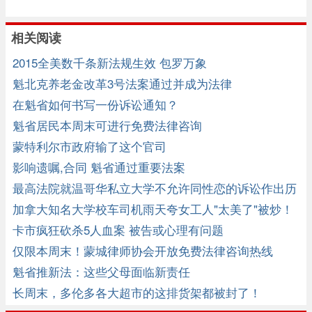
相关阅读
2015全美数千条新法规生效 包罗万象
魁北克养老金改革3号法案通过并成为法律
在魁省如何书写一份诉讼通知？
魁省居民本周末可进行免费法律咨询
蒙特利尔市政府输了这个官司
影响遗嘱,合同 魁省通过重要法案
最高法院就温哥华私立大学不允许同性恋的诉讼作出历
史性裁决 ...
加拿大知名大学校车司机雨天夸女工人"太美了"被炒！
...
卡市疯狂砍杀5人血案 被告或心理有问题
仅限本周末！蒙城律师协会开放免费法律咨询热线
魁省推新法：这些父母面临新责任
长周末，多伦多各大超市的这排货架都被封了！