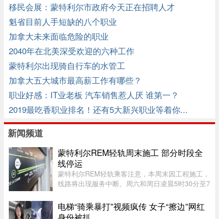
移民会展：蒙特利尔市政府今天正在招聘人才
魁省目前人手短缺的八个职业
加拿大未来面临危险的职业
2040年在北美深受欢迎的六种工作
蒙特利尔出现骑自行车的水管工
加拿大五大城市最高薪工作有哪些？
职业好感：IT业老板 汽车销售惹人厌 谁第一？
2019最吃香职业排名！还有5大新兴职业等着你...
新闻频道
蒙特利尔REM轻轨周末施工 部分时段全
线停运
蒙特利尔REM轻轨乘客注意，本周末因工程施工，
线路将出现服务中断。周六和周日凌晨5时30分至7
时30分，REM全线暂停服务；其中Anse-à-l’Orme
至Bois-Franc路段停运时间将持续至上午10时。
电梯“骑乘暴打”视频疯传 女子“擦边”网红
REM将安排接驳巴士连接受影响 ...
身份被扒