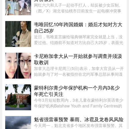
网红六六和儿子一起动手打人，却反被少女压制。
（图／X）湖北省仙桃市日前发生一起电梯冲突事
件！一名27岁的妈妈因儿子挡住电梯门被一名14岁
少女催促，心生不满竟先动手攻击，更教唆儿
韦唯回忆10年跨国婚姻：婚后才知对方大
子“帮我打她”。不料，她反遭 ...
自己25岁
近日，韦唯直言嫁给瑞典钢琴家完全就是上当，没
爱过他。结婚前不知道对方比自己大25岁，表面光
鲜的10年婚姻藏着控制和暴力。目前，前夫已去
世，自己独自抚养三个儿子。韦唯，原名张菊霞，
卡尼称加拿大从一开始就参与调查并须汲
壮族，1963年9月28日出生于 ...
取教训
加拿大总理卡尼周三(5日)表示，加拿大官员从一开
始就参与了对一名被指控在北约军事总部从事间谍
活动的实习生的调查。据加拿大广播公司(CBC)报
道，卡尼表示加拿大应该从这类事件中汲取教训，
蒙特利尔青少年保护机构一个月内3名少
但并未明确表示加拿大正在 ...
年死亡引关注
今年3月短短数周内，3名儿童在蒙特利尔英语青少
年保护机构Batshaw Youth and Family Centres的
照护或监管期间死亡。魁北克验尸官办公室已证实
这3起未成年人死亡事件，并表示目前全部仍在调
魁省强雷暴预警 暴雨、冰雹及龙卷风风险
查之中。 ...
今天周一，魁北克省多个地区发布强雷暴预警。其