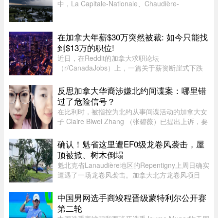
中，La Capitale-Nationale、Chaudière-
Appalaches、Estrie、Mauricie以及Montérégie地
区受影响最大。加拿大环境部在天气预警中提
醒：“今天下午至今晚，天气条件有 ...
在加拿大年薪$30万突然被裁: 如今只能找
到$13万的职位!
近日，在Reddit的加拿大求职论坛
（r/CanadaJobs）上，一篇关于薪资断崖式下跌
的帖子引发了广泛关注和热烈讨论。发帖人
（OP）表示，自己刚被裁员，此前的年薪高达30
反思加拿大华裔涉嫌北约间谍案：哪里错
万加元，但如今重返求职市场时却无奈地发现，同
过了危险信号？
类岗 ...
在比利时，被指控为北约从事间谍活动的加拿大女
子 Claire Biwei Zhang （张碧薇）已提出上诉，要
求获准在审判前获释。与此同时，加拿大政府正紧
急调查其安全审查程序，以查明外国势力可能是如
确认！魁省这里遭EF0级龙卷风袭击，屋
何渗透进入政府体系的。 ...
顶被掀、树木倒塌
魁北克省Lanaudière地区的Repentigny上周日确实
遭遇了一场龙卷风袭击。加拿大北方龙卷风项目
（Northern Tornadoes Project，NTP）调查确
认，当天形成的是一场EF0级龙卷风。报告指出，
中国男网选手商竣程晋级蒙特利尔公开赛
这场龙卷风是在一个弱超级单体 ...
第二轮