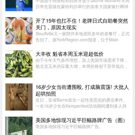
中国选手商竣程和西班牙选手Jaume Munar昨天周
日率先晋级在蒙特利尔举行的加拿大国家银行网球
公开赛（National Bank Open）第二轮，不过持续
降雨让赛事安排受到严重影响。世界排名第270位
开了15年也扛不住！老牌日式自助餐突然
的商竣程以6比3、6比3击败巴 ...
关门，原因太现实
Stouffville又一家陪伴本地居民多年的老餐厅，正式
告别了。据YorkRegion.com报道，位于Main
Street与Ringwood Drive交界处的日式自助餐厅
Maki Zushi，已于7月30日结束营业。Maki Zushi
大丰收 魁省本周玉米迎超低价
经营15年后因租金上涨于7月30 ...
由于今年天气条件理想，加上美国市场需求下降，
魁北克玉米供应量大增，本周价格创下异常低位，
让期待已久的消费者大饱口福。位于Montérégie地
区Saint-Paul-d’Abbotsford的Jardins Damaco负责
人David Côté表示， ...
16岁少女当街遭围殴, 打成脑震荡! 大批人
起哄拍照
近日，安省Barrie发生一起性质恶劣的袭击事件。
一名16岁少女在Kempenfest活动期间遭到多人持
续攻击，直至失去意识。更令人震惊的是，现场大
批年轻人围观、起哄和拍摄，却迟迟没有人上前制
美国多地惊现习近平巨幅路牌广告（图）
止。据CTV新闻报道，事件发 ...
美国多地惊现习近平巨幅路牌广告。