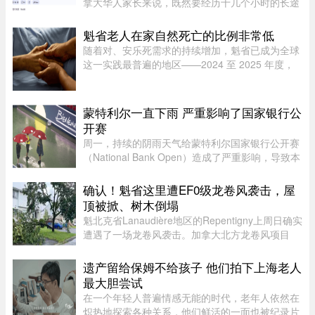
拿大华人家长来说，既然要经历十几个小时的长途
飞行倒时差，只回去一两周绝对是“血亏”。因此，
趁着孩子还小，请假回国待上一个月，让孩子好好
魁省老人在家自然死亡的比例非常低
陪陪爷爷奶奶，成了不少 ...
随着对、安乐死需求的持续增加，魁省已成为全球
这一实践最普遍的地区——2024 至 2025 年度，
安乐死占到了全省死亡总人数的 7.9%。然而，一
位资深的姑息治疗医生指出，在让老人能够在家里
尊严离世这方面，魁省的表现 ...
蒙特利尔一直下雨 严重影响了国家银行公
开赛
周一，持续的阴雨天气给蒙特利尔国家银行公开赛
（National Bank Open）造成了严重影响，导致本
已严重积压的男子单打赛程陷入更大混乱。当地时
间上午 11 点比赛预定开始前，一场倾盆大雨让赛
确认！魁省这里遭EF0级龙卷风袭击，屋
事组委会不得不将开赛时间 ...
顶被掀、树木倒塌
魁北克省Lanaudière地区的Repentigny上周日确实
遭遇了一场龙卷风袭击。加拿大北方龙卷风项目
（Northern Tornadoes Project，NTP）调查确
认，当天形成的是一场EF0级龙卷风。报告指出，
遗产留给保姆不给孩子 他们拍下上海老人
这场龙卷风是在一个弱超级单体 ...
最大胆尝试
在一个年轻人普遍情感无能的时代，老年人依然在
炽热地探索各种关系，他们鲜活的一面也被纪录片