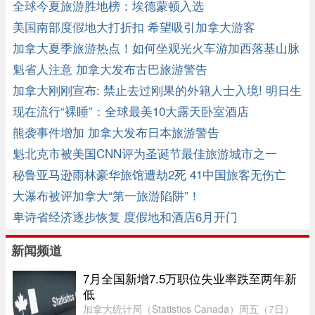
全球今夏旅游胜地榜：埃德蒙顿入选
美国南部度假地大打折扣 希望吸引加拿大游客
加拿大夏季旅游热点！如何坐观光火车游加西落基山脉
全攻略 ... ...
魁省人注意 加拿大发布古巴旅游警告
加拿大刚刚宣布: 禁止去过刚果的外籍人士入境! 明日生
效!
现在流行“裸睡”：全球最美10大露天卧室酒店
熊袭事件增加 加拿大发布日本旅游警告
魁北克市被美国CNN评为圣诞节最佳旅游城市之一
秘鲁亚马逊雨林豪华旅馆遭劫2死 41中国旅客无伤亡
大瀑布被评加拿大“第一旅游陷阱”！
卑诗省经济逐步恢复 度假地和酒店6月开门
新闻频道
7月全国新增7.5万职位失业率跌至两年新
低
加拿大统计局（Statistics Canada）周五（7日）