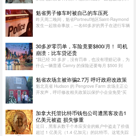
的镜头拍下来。但除了吸引各路网络判官的遗产分
配和情感纠纷片段，《前浪》系列在做的其实是激
魁省男子修车时被自己的车压死
发大众重新审视每个人都将 ...
昨天周二晚间，魁省Portneuf地区Saint-Raymond
发生一起致命事故，一名60多岁的男子在进行车辆
维修时，被自己的汽车压住身亡。魁省省警
（SQ）于晚上6时30分左右接报，赶赴Saint-
Raymond的rang Sainte-Croix，当时一名 ...
30多岁零罚单，车险竟要$800/月！ 司机
崩溃：比车贷还贵
"我已经 30 多岁，没有罚单，也没有理赔记录，为
什么一辆普通 Camry 的保险还要每月 $500 到
$800？"一名多伦多网友近日在 Reddit 发帖称，自
己找过保险经纪、直接联系过保险公司，也使用了
魁省农场主被诈骗2.7万 呼吁政府改政策
多个比价网站，得到的报价 ...
魁北克省 Hudson 的 Pengrove Farm 农场主正公
开发声，呼吁修改相关政策以保护小企业免受“买
家诈骗”，他们因一家诈骗性质的餐饮公司而损失
了价值 2.7 万元的货品。今年 4 月，由 Alana
Cosgrove 和 Matt Penney 夫 ...
加拿大托管比特币钱包公司遭黑客攻击1
亿美元被盗 损失惨重
近日，黑客从数千个本应安全的账户中盗走了价值
超过 1 亿美元（1.4 亿加元）的比特币。这笔失踪