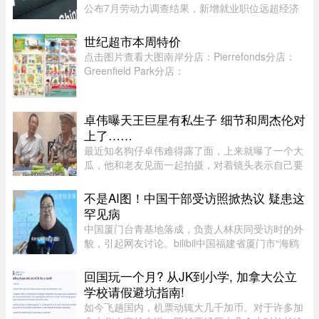
公布7月劳动力调查结果，新增就业职位远超经济
师预期，失业率亦跌至两年来最低水平。统计局数
据显示，7月新增职位达75,000个，远高于路透社
世纪超市本周特价
（Reuters）经济师预测的15, ...
点击图片查看大图南岸分店：Pierrefonds分店：
Greenfield Park分店：
卓伟曝天王巨星有私生子 细节和周杰伦对
上了……
最近知名狗仔卓伟难得露了面，上来就曝了一个大
瓜，他和老友见面一起拍摄，对着镜头表示自己要
讲一个天王巨星私生子的故事。这里还是要强调一
下，卓伟爆料之前明确表示，故事就是故事，他手
不是AI图！中国干部受访照掀热议 疑患这
头也没有真凭实据，建议大 ...
罕见病
中国厦门台青基地落成，负责人林庆同受访时的外
貌，引起网友讨论。bilibil中国福建省厦门市“海鸥
台青基地”落脚翔安科技园区，负责人林庆同受访
时，异常肿大的脖子引起网友议论，被怀疑是AI特
回国玩一个月? 从JK到小学, 加拿大公立
效。不过，有认识他的 ...
学校请假避坑指南!
如今飞趟国内，机票动辄大几千加币。对于许多加