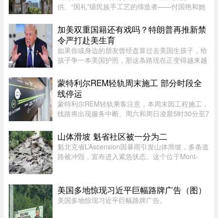
供、“国礼”级民族手工艺的缔造者——付国艳和她
苦心经营37年的黔粹行，正走向悲壮的终点。“我
们曾以百年老店为目标而努力，37年来克服了非
加美双重国籍还有戏吗？特朗普再推新禁
典、经济危机、疫情等重重困难。 ...
令严打赴美生育
如果你或身边的朋友曾经盘算过去美国生孩子，给
孩子争一本美国护照，那这条路现在正变得越来越
难走。图源：globalnews特朗普在白宫椭圆形办公
室签署新行政令，再一次向"生育旅游"开刀。"他们
蒙特利尔REM轻轨周末施工 部分时段全
把出生公民权变成了一个 ...
线停运
蒙特利尔REM轻轨乘客注意，本周末因工程施工，
线路将出现服务中断。周六和周日凌晨5时30分至7
时30分，REM全线暂停服务；其中Anse-à-l’Orme
至Bois-Franc路段停运时间将持续至上午10时。
山体滑坡 魁省社区被一分为二
REM将安排接驳巴士连接受影响 ...
魁北克省L’Ascension因暴雨引发山体滑坡，多条道
路被冲毁，宣布进入紧急状态。这个位于Mont-
Tremblant以北、约900人居住的小镇，部分主街被
洪水冲断，整个社区几乎被“一分为二”。周日晚上
至周一下午，降雨量超过1 ...
美国多地惊现习近平巨幅路牌广告（图）
美国多地惊现习近平巨幅路牌广告。