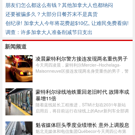
期的激增 ...
朋友们怎么都这么有钱？其他加拿大人也都纳闷
还要被骗多久？大部分日餐芥末不是真货
创纪录! 加拿大人今年将花费超$10亿, 让难民免费看病!
调查：许多加拿大人准备削减节日支出
新闻频道
凌晨蒙特利尔警方接连发现两名重伤男子
今天周四凌晨，蒙特利尔Mercier–Hochelaga-
Maisonneuve区接连发现两名身受重伤的男子，警
方目前正在调查事件经过。蒙特利尔警方
（SPVM）表示，尚无法确认两人受伤的具体原
因，也不确定是否涉及武器。警方发言人Flor ...
蒙特利尔绿线地铁重回老旧时代 故障率或
暴增11倍
随着蓝线延长工程推进，STM计划在2031年新站
启用后，将目前运行在绿线上的Azur新列车全部调
往蓝线，以配合新线路技术要求。届时，蒙特利尔
客流量最高的绿线可能几乎全部由服役多年的MR-
魁省媒体巨头季度业绩增长 意外上调股息
73老旧列车运营。Projet Montr ...
魁北克媒体和电信集团Québecor今天周四公布第