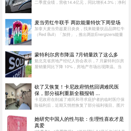
二季度业绩，营收14.4亿元，同比增长4.3%；净利
润2.709亿元，同比增长24.4%。其中，电信业务
（Vidéotron、Freedom Mobile和Fizz）收入增长
4%至12.3亿元，过去一年新增2 ...
麦当劳红牛联手 两款能量特饮下周登场
加拿大麦当劳趁夏日炎炎，找来能量饮品品牌红牛
（Red Bull）「加持」，推出两款Energizers能量
特饮——红牛Dragonberry Energizer及红牛
Tropicberry Energizer。Dragonberry Energizer以
红牛能量饮品配搭蓝树莓（blu ...
蒙特利尔房市降温 7月销量跌了这么多
魁北克省房地产经纪人协会表示，7 月蒙特利尔房
屋销量同比下降 10%，房地产市场出现降温。当
月，蒙特利尔共录得 3,338 套住宅成交，较 2025
年 7 月的 3,709 套有所下滑。与去年同期相比，该
地区所有房屋类型以及各 ...
砍了又恢复！卡尼政府悄然回调难民医
保，部分福利重新全额报销 ...
卡尼政府在削减了难民和寻求庇护者的临时医疗保
险福利后，近期又悄然恢复了部分福利项目。图片
来源：51.CA 资料图片今年早些时候，渥太华按照
预算承诺削减资金，调整了为已安置的难民和等待
她研究中国人的性与欲：生理性喜欢才是
获得省或地区医保的庇护申 ...
真爱