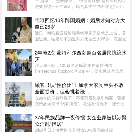
“性萧条”、“恋爱降级”、“低欲望社会”是近年讨论亲
密关系绕不开的词汇。暗含其中的判断呼之欲出，
当下的年轻人，正在对亲密关系失去兴趣。香港大
学教授吴存存，却对这一普遍的直觉保持怀疑。她
韦唯回忆10年跨国婚姻：婚后才知对方大
认为，欲望绝不会 ...
自己25岁
近日，韦唯直言嫁给瑞典钢琴家完全就是上当，没
爱过他。结婚前不知道对方比自己大25岁，表面光
鲜的10年婚姻藏着控制和暴力。目前，前夫已去
世，自己独自抚养三个儿子。韦唯，原名张菊霞，
2年淹2次 蒙特利尔西岛超百名居民抗议水
壮族，1963年9月28日出生于 ...
灾
昨天周一晚，100多名居民聚集在蒙特利尔
Pierrefonds-Roxboro区政府外，要求民选官员尽
快采取行动。这是自今年6月西岛数百户住宅遭洪
水侵袭以来，该区举行的首次市政委员会会议。居
顾客只认“性价比”！加拿大家具巨头不敢
民表示，自己已经花费数万甚至数十 ...
全面提价，但会挑着涨 ...
在如今的消费环境下，零售商若想吸引顾客，营销
宣传必须突出“物有所值”。在这种情况下，涨价无
疑会削弱企业的竞争力。不过，随着燃油价格上涨
持续挤压利润空间，Leon’s Furniture Ltd.（LNF-
37年民族品牌一夜停摆 女企业家被以涉聚
T）的管理层表示，公 ...
众淫乱“指居”
刘虎昔日上海世博会贵州馆90%展品由其提