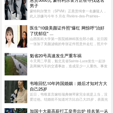
答案很简单：不准确，甚至可以说 ...
男子
蒙特利尔警方（SPVM）正悬赏缉拿一名嫌疑人，
此人涉嫌与今年 5 月在 Rivière-des-Prairies–
Pointe-aux-Trembles 区发生的一起谋杀未遂案有
关。警方呼吁公众协助确认嫌犯身份。据描述，嫌
医生"10级美颜证件照"爆红 网惊呼"治好
犯为一名黑人男性，身高在 ...
了忧郁症" ...
山西医科大学第一医院精神科医生郎小娥，近日因
一张加了美颜滤镜的夸张证件照意外走红，照片中
精修的美貌与她日常沉稳干练的形象形成巨大反
差。不少网民笑指，“打破对精神科医生严肃的刻
魁省20号高速发生严重车祸
板印象”，更有网民调侃“没 ...
今天周二早晨，魁北克省Sainte-Luce发生一起涉
及两辆汽车的交通事故，造成至少一人重伤。事发
地点位于Rimouski以北几公里处。事故发生在上午
7时45分左右，地点为20号高速公路第635公里
处。目前事故具体原因尚未公布 ...
韦唯回忆10年跨国婚姻：婚后才知对方大
自己25岁
近日，韦唯直言嫁给瑞典钢琴家完全就是上当，没
爱过他。结婚前不知道对方比自己大25岁，表面光
鲜的10年婚姻藏着控制和暴力。目前，前夫已去
世，自己独自抚养三个儿子。韦唯，原名张菊霞，
加国十大最高薪打工皇帝出炉 排名第一从