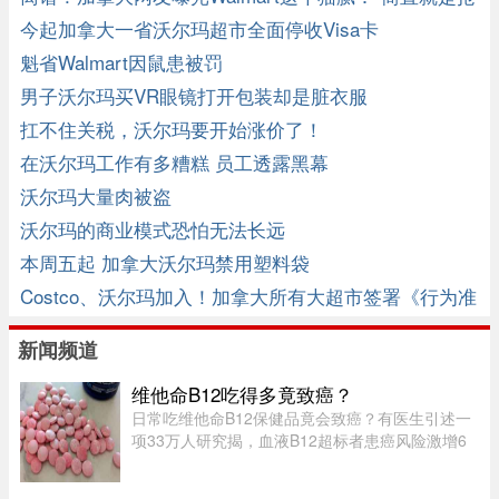
劫！”
今起加拿大一省沃尔玛超市全面停收Visa卡
魁省Walmart因鼠患被罚
男子沃尔玛买VR眼镜打开包装却是脏衣服
扛不住关税，沃尔玛要开始涨价了！
在沃尔玛工作有多糟糕 员工透露黑幕
沃尔玛大量肉被盗
沃尔玛的商业模式恐怕无法长远
本周五起 加拿大沃尔玛禁用塑料袋
Costco、沃尔玛加入！加拿大所有大超市签署《行为准
则》
新闻频道
维他命B12吃得多竟致癌？
日常吃维他命B12保健品竟会致癌？有医生引述一
项33万人研究揭，血液B12超标者患癌风险激增6
倍。但B12超标绝非致癌元凶，反而是体内1大警
号有关。医生拆解致癌真相：患癌风险高6倍家医