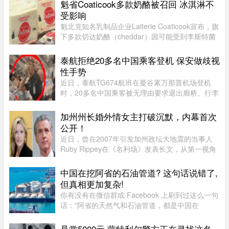
从先前的约一小时延长至近 90 分钟。Santé
魁省Coaticook多款奶酪被召回 冰淇淋不
Québec 表示，等待时间变长 ...
受影响
魁北克知名乳制品企业Laiterie Coaticook宣布，旗
下多款切达奶酪（cheddar）因可能受到李斯特菌
污染而被召回。公司表示，问题可能仅限于一个生
产批次，初步判断为交叉污染导致。召回涉及多种
泰航拒绝20多名中国乘客登机 保安做歧视
规格的温和切达奶酪，包 ...
性手势
近日，泰航TG674航班在曼谷素万那普机场登机
时，20多名中国乘客被无理由要求退出廊桥、行李
被强行卸下，航司未给出任何书面说明，航班却正
常起飞，现场还发生了安保人员做出歧视性“拉眼
加州州长婚外情女主打破沉默，内幕首次
角”手势的争议。截至目前， ...
公开！
近日，曾在2007年引发加州政坛大地震的当事人
Ruby Rippey在《名利场》发表长文，从第一视角
详细还原了她与时任旧金山市长、现任加州州长
Gavin Newsom的一段婚外情。这段尘封多年的往
中国在挖阿省的石油管道? 这句话说错了,
事再次被推向风口浪尖。Gavin New ...
但真相更加复杂!
你有没有在微信群或 Facebook 上刷到过这么一句
话："阿省的天然气和石油管道，都是中国在
挖。"这句话在华人圈传得挺广，配上几张工地照
片，看起来"有图有真相"。那它到底是不是真的？
悬赏5000元 蒙特利尔警方正在寻找这名