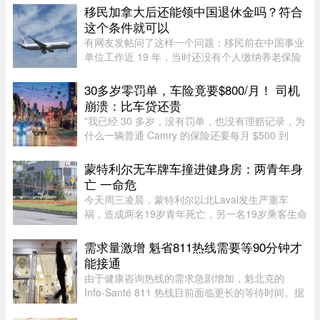
科医生陈欣湄在Facebook专页发文 ...
移民加拿大后还能领中国退休金吗？符合
这个条件就可以
有网友发帖问了这样一个问题：移民前在中国事业
单位工作近 19 年，当时还没有个人缴纳养老保险
的规定，从未自己掏过钱——这种情况，还有没有
资格领国内退休金？这个问题戳到了很多中年移民
30多岁零罚单，车险竟要$800/月！ 司机
的痛处。在加拿大生活久了 ...
崩溃：比车贷还贵
"我已经 30 多岁，没有罚单，也没有理赔记录，为
什么一辆普通 Camry 的保险还要每月 $500 到
$800？"一名多伦多网友近日在 Reddit 发帖称，自
己找过保险经纪、直接联系过保险公司，也使用了
蒙特利尔无车牌车撞进健身房：两青年身
多个比价网站，得到的报价 ...
亡 一命危
今天周三凌晨，蒙特利尔以北Laval发生严重车
祸，造成两名19岁青年死亡，另一名19岁乘客生命
垂危。据当地警方（SPL）介绍，凌晨1时20分左
右，巡警发现涉事车辆并示意停车，但车辆迅速加
需求量激增 魁省811热线需要等90分钟才
速逃离，警方并未展开追逐。不 ...
能接通
由于健康咨询热线的需求急剧增加，魁北克的
Info-Santé 811 热线目前面临更长的等待时间。据
Santé Québec 透露，接通电话的平均等待时间已