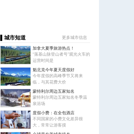
▌城市知道
更多城市信息
加拿大夏季旅游热点！
“落基山脉登山者号”观光火车的
运营时间是
魁北克今年夏天度假好
今年度假的高峰季节又将来
临，与其花费大价
蒙特利尔周边五家知名
蒙特利尔周边五家知名冬季温
泉浴场
度假小费：在全包酒店
不同国家的小费文化差异很
大，常常让游客摸