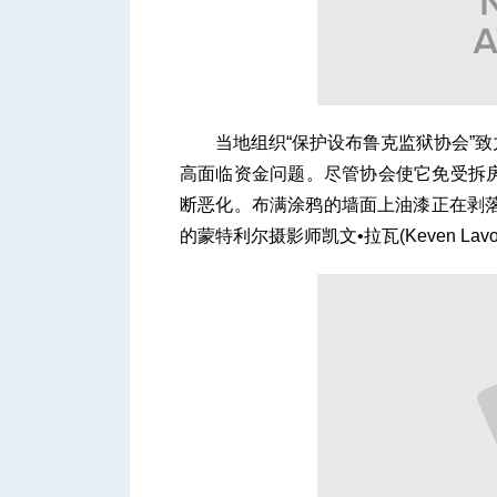
当地组织“保护设布鲁克监狱协会”致
高面临资金问题。尽管协会使它免受拆
断恶化。布满涂鸦的墙面上油漆正在剥落
的蒙特利尔摄影师凯文•拉瓦(Keven Lav