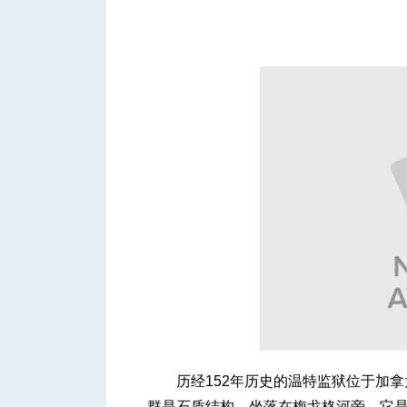
城
华
历经152年历史的温特监狱位于加拿
群是石质结构，坐落在梅戈格河旁。它