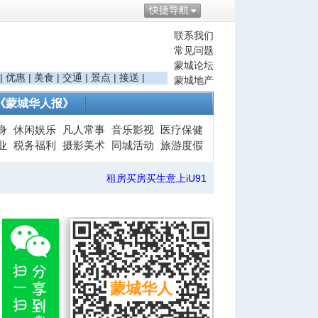
快捷导航
联系我们
常见问题
蒙城论坛
|
优惠
|
美食
|
交通
|
景点
|
接送
|
蒙城地产
《蒙城华人报》
身
休闲娱乐
凡人常事
音乐影视
医疗保健
业
税务福利
摄影美术
同城活动
旅游度假
租房买房买生意上iU91