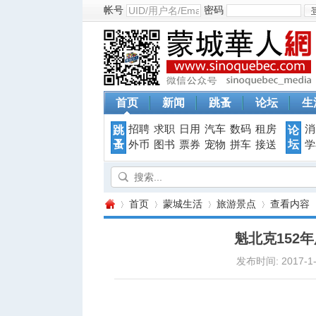
帐号
密码
首页
新闻
跳蚤
论坛
生
招聘
求职
日用
汽车
数码
租房
消
跳
论
蚤
坛
外币
图书
票券
宠物
拼车
接送
学
首页
蒙城生活
旅游景点
查看内容
魁北克152
发布时间: 2017-1-
蒙
›
›
›
›