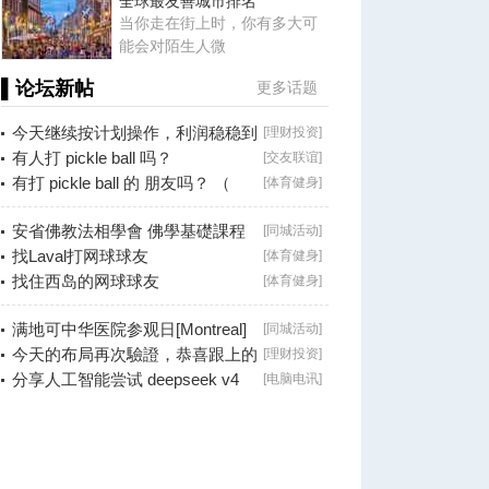
全球最友善城市排名
当你走在街上时，你有多大可
能会对陌生人微
▌论坛新帖
更多话题
今天继续按计划操作，利润稳稳到
[
理财投资
]
手！
有人打 pickle ball 吗？
[
交友联谊
]
有打 pickle ball 的 朋友吗？ （
[
体育健身
]
Brossard
安省佛教法相學會 佛學基礎課程
[
同城活动
]
（第二十八
找Laval打网球球友
[
体育健身
]
找住西岛的网球球友
[
体育健身
]
满地可中华医院参观日[Montreal]
[
同城活动
]
今天的布局再次驗證，恭喜跟上的
[
理财投资
]
朋友！
分享人工智能尝试 deepseek v4
[
电脑电讯
]
falsh, 据说