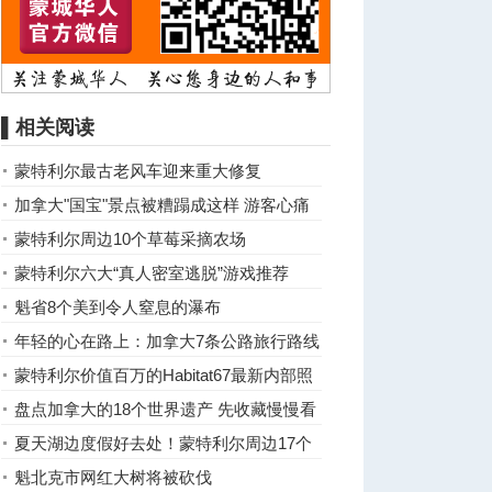
▌相关阅读
蒙特利尔最古老风车迎来重大修复
加拿大"国宝"景点被糟蹋成这样 游客心痛
清理1小时
蒙特利尔周边10个草莓采摘农场
蒙特利尔六大“真人密室逃脱”游戏推荐
魁省8个美到令人窒息的瀑布
年轻的心在路上：加拿大7条公路旅行路线
蒙特利尔价值百万的Habitat67最新内部照
片
盘点加拿大的18个世界遗产 先收藏慢慢看
夏天湖边度假好去处！蒙特利尔周边17个
度假小木屋推荐
魁北克市网红大树将被砍伐