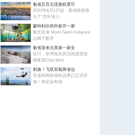
魁省五百元优惠机票可
2022年6月1日起，魁省政府推
出了“空中准入
蒙特利尔郊外新开一家
魁北克省 Mont-Saint-Grégoire
山脚下新开
魁省迎来北美第一家全
近日，全球知名的法国度假连
锁集团Club Med
刺激！飞跃安魁两省边
安省和相邻省的边界已正式开
放！肯定会有很