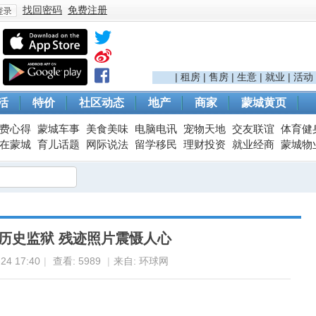
找回密码
免费注册
登
|
租房
|
售房
|
生意
|
就业
|
活动
活
特价
社区动态
地产
商家
蒙城黄页
费心得
蒙城车事
美食美味
电脑电讯
宠物天地
交友联谊
体育健
在蒙城
育儿话题
网际说法
留学移民
理财投资
就业经商
蒙城物
录
年历史监狱 残迹照片震慑人心
24 17:40
|
查看:
5989
|
来自: 环球网