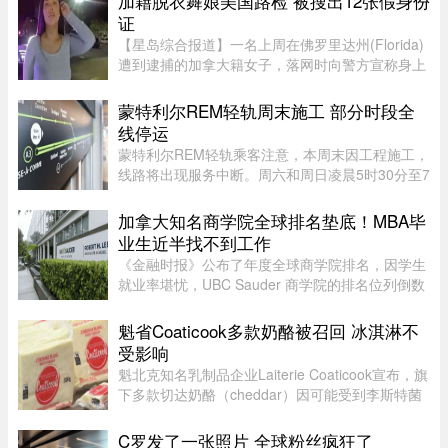
加籍脱衣舞娘美国路检 被搜出12张假身份
walker（female））。这已是布罗 ...
证
【星岛综合报道】一名上周在佛罗里达州(Florida)
遭到逮捕的加拿大籍女子，落网时向警方宣称身上
没有携带任何身份证件，此话虽然不假，但她隐瞒
了更惊人的内幕，据称警方其后在她后车箱里发现
蒙特利尔REM轻轨周末施工 部分时段全
的12张假身份证。据《国 ...
线停运
蒙特利尔REM轻轨乘客注意，本周末因工程施工，
线路将出现服务中断。周六和周日凌晨5时30分至7
时30分，REM全线暂停服务；其中Anse-à-l’Orme
至Bois-Franc路段停运时间将持续至上午10时。
加拿大知名商学院全球排名垫底！MBA毕
REM将安排接驳巴士连接受影响 ...
业生近半找不到工作
《金融时报》公布了年度全球商学院排名，因学生
就业率堪忧，UBC Sauder 商学院的排名位列倒数
第二。一项针对近期 MBA 毕业生的调查显示，仅
有 53% 的人表示毕业三个月内找到工作。图片：
魁省Coaticook多款奶酪被召回 冰淇淋不
RICHARD LAM /PNG在今年的 MB ...
受影响
魁北克知名乳制品企业Laiterie Coaticook宣布，旗
下多款切达奶酪（cheddar）因可能受到李斯特菌
污染而被召回。公司表示，问题可能仅限于一个生
产批次，初步判断为交叉污染导致。召回涉及多种
C罗发了一张照片 全球粉丝疯狂了