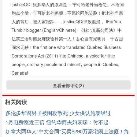
justiceQC: 很多华人的原则是： 宁可给老外当枪使，不给同
胞点个赞，宁可给老外媚颜，不愿给同胞笑脸！把老外当亲
人的背后，被人家狠踩......-justiceQC/律政混混， IForYou,
Tumblr blogger (English/Chinese), 《魁北克新公司法》中
法英三语对照及麻辣诠释第一人！吾心自有光明月，千古团
圆水无缺！the first one who translated Quebec Business
Corporations Act (2011) into Chinese, a voice for little
people, ordinary people and minority people in Quebec,
Canada!
查看全部评论(
3
)
相关阅读
多伦多华裔男子被围攻致死 少女供认施暴经过
1月电费涨近三倍 纽约华裔夫妇哀嚎：付不起
加拿大两华人"中文合同"买卖$290万豪宅闹上法庭！终