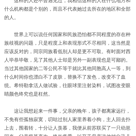
这样的人还不曾遇见过，我相信这样的人在什么地方和
什么机构都是个别的，而且不代表她过去所在的地区和全部
的人。
世界上可以说任何国家和民族恐怕都不同程度的存在种
族歧视的问题，只是程度上和表现形式不尽相同，这当然是
应该反对的，同宗同族看低别人却是更不可取。有时面对西
人毕恭毕敬，见了其他人士却是另外一副表现也是可鄙的。
当过其他国家的二等公民不等于就比其他同胞高人一等，到
什么时间你也漂白不了皮肤，替换不了发色，改变不了血
统。希特勒拿活人做试验，往眼球里注射染料，试图改变眼
睛颜色终究也是枉然。
这让我想起来一件事，父亲的晚年，孩子都离家远行，
不免有些孤独寂寞，叨咕过别人家里养着小狗，主人回去扑
上去，围着转，十分让人羡慕，我便从前苏联买了一只幼崽