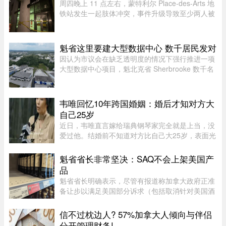
周四晚上 11 点左右，蒙特利尔 Place-des-Arts 地
铁站发生一起肢体冲突，事件升级导致至少两人被
喷辣椒水。在社交媒体上传播的视频中可以看到，
数人在使用辣椒水前发生了打斗，事发时车厢内有
多名乘客。蒙特利尔警方 ...
魁省这里要建大型数据中心 数千居民发对
因认为市议会在缺乏透明度的情况下强行推进一项
大型数据中心项目，魁北克省 Sherbrooke 数千名
居民签署了一份反对请愿书。居民们对该项目的环
境影响和噪音问题表示担忧。他们要求开展环境评
估并举行公开辩论，同时对 ...
韦唯回忆10年跨国婚姻：婚后才知对方大
自己25岁
近日，韦唯直言嫁给瑞典钢琴家完全就是上当，没
爱过他。结婚前不知道对方比自己大25岁，表面光
鲜的10年婚姻藏着控制和暴力。目前，前夫已去
世，自己独自抚养三个儿子。韦唯，原名张菊霞，
魁省省长非常坚决：SAQ不会上架美国产
壮族，1963年9月28日出生于 ...
品
魁省省长明确表示，尽管有报道称加拿大政府正准
备让步以满足美国部分诉求（包括取消针对美国酒
类的禁令），但魁省 SAQ 的货架上依然不会上架
任何美国产品。根据省长 Christine Fréchette 办公
信不过枕边人? 57%加拿大人倾向与伴侣
室周五发表的声明，在 ...
分开管理财务!