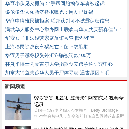
于判了！ ...
华裔小伙见义勇为 出手帮同胞擒偷车者被起诉
多伦多华人领救济数据曝光：网友已炸锅
华商申请难民被拒案 联邦获判可不披露保密信息
满城华人服务中心举办网上联欢与华人共庆新春佳节！
华裔女子非法经营家庭旅馆被查 险些坐牢
上海移民除夕夜车祸死亡：留下双胞胎
华裔男子谎称投资外汇诈骗被罚款100万
林炎平博士为麦吉尔大学捐款创立跨学科研究中心
加拿大钓鱼失踪华人男子尸体寻获 遇害原因不明
新闻频道
97岁婆婆挑战“机翼漫步” 网友惊呆 视频全
记录
英国一名97岁老妇人布罗梅奇（Betty Bromage）
2025年突然中风，如今她却打破自己保持的吉尼斯
世界纪录（Guinness World Records），成为“年
纪最大的女性机翼漫步者”（eldest wing