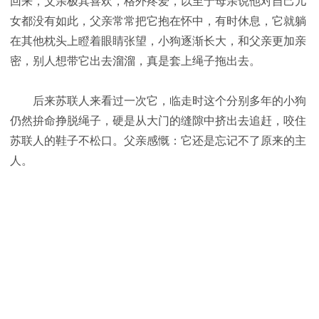
回来，父亲极其喜欢，格外疼爱，以至于母亲说他对自己儿
女都没有如此，父亲常常把它抱在怀中，有时休息，它就躺
在其他枕头上瞪着眼睛张望，小狗逐渐长大，和父亲更加亲
密，别人想带它出去溜溜，真是套上绳子拖出去。
后来苏联人来看过一次它，临走时这个分别多年的小狗
仍然拚命挣脱绳子，硬是从大门的缝隙中挤出去追赶，咬住
苏联人的鞋子不松口。父亲感慨：它还是忘记不了原来的主
人。