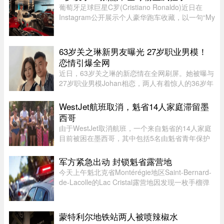
规格的温和切达奶酪，包 ...
葡萄牙足球巨星C罗(Cristiano Ronaldo)近日在
Instagram公开展示个人豪华跑车收藏，以一句“My
toys（我的玩具）”搭配多张照片，引发全球球迷热
议。画面中集结超过40辆来自Ferrari、Rolls-
Royce、McLaren、Bugatti等 ...
63岁关之琳新男友曝光 27岁职业男模！
恋情引爆全网
近日，63岁关之琳的新恋情在全网刷屏。她被曝与
27岁职业男模Johan相恋，两人有着惊人的36岁年
龄差。最有话题度的是，男方经纪人大方出面承
认，作为当事人的关之琳却始终保持沉默，既不承
WestJet航班取消，魁省14人家庭滞留墨
认也不否认，这份淡定态度， ...
西哥
由于WestJet取消航班，一个来自魁省的14人家庭
目前被困在墨西哥，其中包括5名由魁省青年保护
局（DPJ）安置照顾的女孩。52岁的寄养家庭母亲
Josée Pelletier表示，一家人原定周一返程，却在
军方紧急出动 封锁魁省露营地
起飞前数小时收到航班取消 ...
今天上午魁北克省Montérégie地区Saint-Bernard-
de-Lacolle的Lac Cristal露营地因发现一枚手榴弹
而发布炸弹警报。魁省省警（SQ）发言人Louis-
Philippe Ruel表示，这枚手榴弹看起来已经有多年
历史，目前对露营者没有 ...
蒙特利尔地铁站两人被喷辣椒水