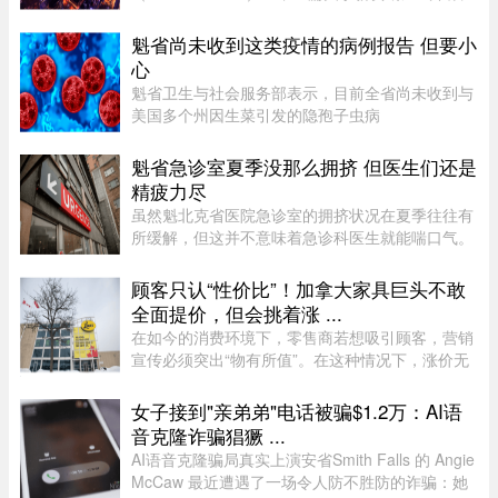
的帖子引发了广泛关注和热烈讨论。发帖人
（OP）表示，自己刚被裁员，此前的年薪高达30
魁省尚未收到这类疫情的病例报告 但要小
万加元，但如今重返求职市场时却无奈地发现，同
心
类岗 ...
魁省卫生与社会服务部表示，目前全省尚未收到与
美国多个州因生菜引发的隐孢子虫病
（Cyclosporiasis，环孢子虫病）疫情相关的病例
报告。这种由寄生虫引起的感染主要通过受污染的
魁省急诊室夏季没那么拥挤 但医生们还是
食物或水传播，会导致水样腹泻、胃痉挛 ...
精疲力尽
虽然魁北克省医院急诊室的拥挤状况在夏季往往有
所缓解，但这并不意味着急诊科医生就能喘口气。
魁北克急诊医生协会（AMUQ）主席 Marie-Maud
Couture 医生指出，近年来急诊医生的工作负担不
顾客只认“性价比”！加拿大家具巨头不敢
断加重，我们再也无法沿用“ ...
全面提价，但会挑着涨 ...
在如今的消费环境下，零售商若想吸引顾客，营销
宣传必须突出“物有所值”。在这种情况下，涨价无
疑会削弱企业的竞争力。不过，随着燃油价格上涨
持续挤压利润空间，Leon’s Furniture Ltd.（LNF-
女子接到"亲弟弟"电话被骗$1.2万：AI语
T）的管理层表示，公 ...
音克隆诈骗猖獗 ...
AI语音克隆骗局真实上演安省Smith Falls 的 Angie
McCaw 最近遭遇了一场令人防不胜防的诈骗：她