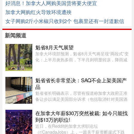
好消息！加拿大人网购美国货将要大便宜
加拿大网购红火导致环境遭殃
女子网购2斤小米椒只收到2个 包裹里还有一封道歉信
新闻频道
魁省8月天气展望
加拿大环境部预测，魁省8月天气将呈现“两段式”变
化：上半月炎热多雨，下半月则明显转凉，降雨减
少。8月初，魁省多个地区已迎来较多降雨。未来
第一周，中部和东部地区气温预计将高于正常水
平，而南部地区气温则略低 ...
魁省省长非常坚决：SAQ不会上架美国产
品
魁省省长明确表示，尽管有报道称加拿大政府正准
备让步以满足美国部分诉求（包括取消针对美国酒
类的禁令），但魁省 SAQ 的货架上依然不会上架
任何美国产品。根据省长 Christine Fréchette 办公
在加拿大年薪$30万突然被裁: 如今只能找
室周五发表的声明，在 ...
到$13万的职位!
近日，在Reddit的加拿大求职论坛
（r/CanadaJobs）上，一篇关于薪资断崖式下跌