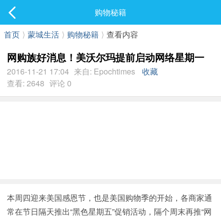
社区
购物秘籍
最新发表
首页
⟩
蒙城生活
⟩
购物秘籍
⟩
查看内容
网购族好消息！美沃尔玛提前启动网络星期一
2016-11-21 17:04
来自: Epochtimes
收藏
查看: 2648
评论 0
本周四迎来美国感恩节，也是美国购物季的开始，各商家通
常在节日隔天推出“黑色星期五”促销活动，隔个周末再推“网