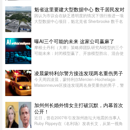
接到一通自称为弟弟 Mike 的电话，对方不仅准确
叫出了她弟弟的名字，连声音都几乎一模一
魁省这里要建大型数据中心 数千居民发对
样。"电话那头听起来真的就是我 ...
因认为市议会在缺乏透明度的情况下强行推进一项
大型数据中心项目，魁北克省 Sherbrooke 数千名
居民签署了一份反对请愿书。居民们对该项目的环
境影响和噪音问题表示担忧。他们要求开展环境评
估并举行公开辩论，同时对 ...
曝AI三个可能的未来 这家公司赢麻了
摩根士丹利（大摩）策略师团队研究AI模型的三个
可能未来：封闭模型赢了、开放模型胜出、混合使
用。而有一家公司，不管未来是这三种情境的哪一
种，都不会输，就是辉达（Nvidia）。大摩本周发
布的分析研究，指出AI市场 ...
凌晨蒙特利尔警方接连发现两名重伤男子
今天周四凌晨，蒙特利尔Mercier–Hochelaga-
Maisonneuve区接连发现两名身受重伤的男子，警
方目前正在调查事件经过。蒙特利尔警方
（SPVM）表示，尚无法确认两人受伤的具体原
因，也不确定是否涉及武器。警方发言人Flor ...
加州州长婚外情女主打破沉默，内幕首次
公开！
近日，曾在2007年引发加州政坛大地震的当事人
Ruby Rippey在《名利场》发表长文，从第一视角
详细还原了她与时任旧金山市长、现任加州州长