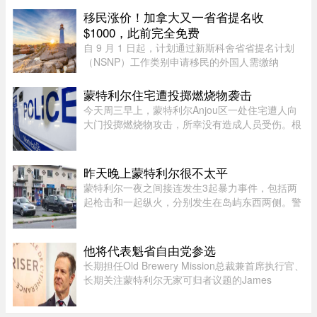
Gavin Newsom的一段婚外情。这段尘封多年的往
移民涨价！加拿大又一省省提名收
事再次被推向风口浪尖。Gavin New ...
$1000，此前完全免费
自 9 月 1 日起，计划通过新斯科舍省省提名计划
（NSNP）工作类别申请移民的外国人需缴纳
$1,000 申请费。省政府还将对其创业类别收取
$2,000 的申请费，同样从 9 月 1 日起实施。新斯
蒙特利尔住宅遭投掷燃烧物袭击
科舍省政府于 2026 年 8 月 6 日 ...
今天周三早上，蒙特利尔Anjou区一处住宅遭人向
大门投掷燃烧物攻击，所幸没有造成人员受伤。根
据蒙特利尔警方（SPVM）初步消息，事件发生在
早上7点左右。一名男子疑似来到位于place de
Bellefontaine、靠近avenue de ...
昨天晚上蒙特利尔很不太平
蒙特利尔一夜之间接连发生3起暴力事件，包括两
起枪击和一起纵火，分别发生在岛屿东西两侧。警
方目前尚未确认案件彼此有关，也没有造成人员受
伤。昨天周五晚上11时左右，Saint-Michel区12号
大道发生枪击。一名嫌疑人 ...
他将代表魁省自由党参选
长期担任Old Brewery Mission总裁兼首席执行官、
长期关注蒙特利尔无家可归者议题的James
Hughes，将代表魁北克自由党（PLQ）参加今秋
省选。CTV News援引消息人士称，自由党党魁