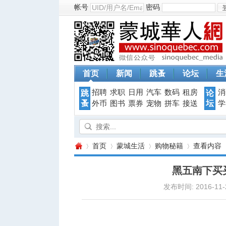
帐号
密码
首页
新闻
跳蚤
论坛
生
招聘
求职
日用
汽车
数码
租房
消
跳
论
蚤
坛
外币
图书
票券
宠物
拼车
接送
学
首页
蒙城生活
购物秘籍
查看内容
黑五南下买
发布时间: 2016-11-2
蒙
›
›
›
›