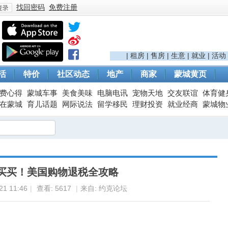
找回密码
免费注册
登
|
租房
|
售房
|
生意
|
就业
|
活动
活
特价
社区动态
地产
商家
蒙城黄页
费心得
蒙城车事
美食美味
电脑电讯
宠物天地
交友联谊
体育健
在蒙城
育儿话题
网际说法
留学移民
理财投资
就业经商
蒙城物
录
买买！美国购物退税全攻略
1 11:46
|
查看:
5617
|
来自: 约克论坛