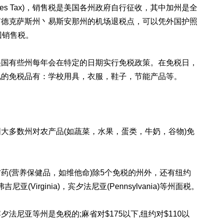
es Tax)，销售税是美国各州政府自行征收，其中加州是全
有德克萨斯州丶易斯安那州的机场退税点，可以凭外国护照
回销售税。
美国有些州每年会在特定的日期实行免税政策。在免税日，
见的免税品有：学校用具，衣服，鞋子，节能产品等。
大多数州对农产品(如蔬菜，水果，蛋类，牛奶，谷物)免
药(营养保健品，如维他命)除5个免税的州外，还有纽约
弗吉尼亚(Virginia)，宾夕法尼亚(Pennsylvania)等州面税。
尼亚等州是免税的;麻省对$175以下,纽约对$110以