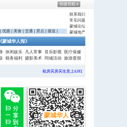
快捷导航
联系我们
常见问题
蒙城论坛
|
优惠
|
美食
|
交通
|
景点
|
接送
|
蒙城地产
《蒙城华人报》
身
休闲娱乐
凡人常事
音乐影视
医疗保健
业
税务福利
摄影美术
同城活动
旅游度假
租房买房买生意上iU91