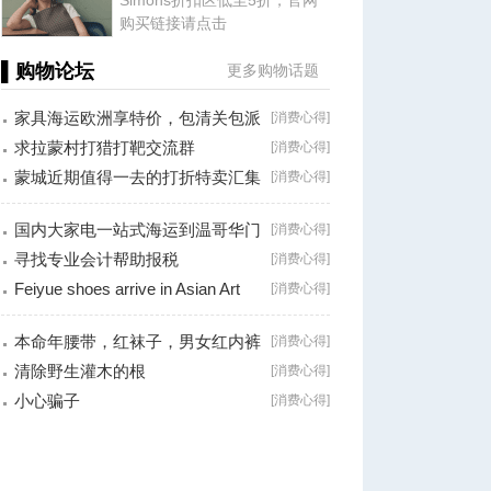
Simons折扣区低至5折，官网
购买链接请点击
▌购物论坛
更多购物话题
家具海运欧洲享特价，包清关包派
[
消费心得
]
送一站式
求拉蒙村打猎打靶交流群
[
消费心得
]
蒙城近期值得一去的打折特卖汇集
[
消费心得
]
国内大家电一站式海运到温哥华门
[
消费心得
]
对门服务
寻找专业会计帮助报税
[
消费心得
]
Feiyue shoes arrive in Asian Art
[
消费心得
]
store,
本命年腰带，红袜子，男女红内裤
[
消费心得
]
有卖，地址
清除野生灌木的根
[
消费心得
]
小心骗子
[
消费心得
]