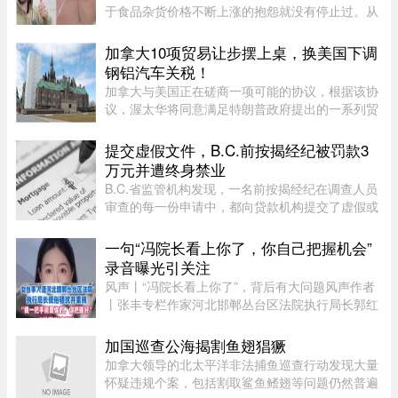
于食品杂货价格不断上涨的抱怨就没有停止过。从
BC省消费者吐槽两袋Lay’s薯片卖到9加元，到安省
Costco的西瓜一度卖到17加元，各种令人咋舌的超
加拿大10项贸易让步摆上桌，换美国下调
市价签早已成为社交媒体 ...
钢铝汽车关税！
加拿大与美国正在磋商一项可能的协议，根据该协
议，渥太华将同意满足特朗普政府提出的一系列贸
易要求，以换取部分行业关税减免。随着美方威胁
新一轮关税的日期临近，双方谈判日益紧张。《环
提交虚假文件，B.C.前按揭经纪被罚款3
球邮报》据三位知情业内人 ...
万元并遭终身禁业
B.C.省监管机构发现，一名前按揭经纪在调查人员
审查的每一份申请中，都向贷款机构提交了虚假或
具有误导性的信息，因此被终身禁止重返该行业。
一句“冯院长看上你了，你自己把握机会”
录音曝光引关注
风声丨“冯院长看上你了”，背后有大问题风声作者
丨张丰专栏作家河北邯郸丛台区法院执行局长郭红
波给执行案件当事人武女士打电话，声称“我缺
钱，给我送点钱”，“你长得漂亮……冯院长看上你
加国巡查公海揭割鱼翅猖獗
了，我可以从中促成，你 ...
加拿大领导的北太平洋非法捕鱼巡查行动发现大量
怀疑违规个案，包括割取鲨鱼鳍翅等问题仍然普遍