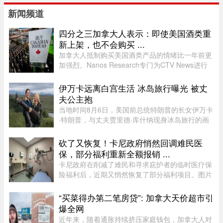
新闻频道
四分之三加拿大人表示：即使美国酒类重
新上架，也不会购买 ...
加拿大人抵制购买美国酒类产品的情绪比一年前更
加强烈。Nanos Research专门为CTV News进行
的一项最新民调显示，近四分之三（74%）的加拿
大人表示，即使美国酒类重新摆上货架，他们也不
伊万卡远离白宫生活 冰岛旅行曝光 被丈
太可能购买。 ...
夫公主抱
当地时间8月6日，美国前总统特朗普的长女伊万卡
·特朗普，与丈夫贾里德·库什纳现身冰岛旅行的画
面引发关注。照片中，两人在当地度假期间互动亲
密，伊万卡被贾里德来了一个“公主抱”，两个人就
砍了又恢复！卡尼政府悄然回调难民医
宛若刚刚订婚一般。现 ...
保，部分福利重新全额报销 ...
卡尼政府在削减了难民和寻求庇护者的临时医疗保
险福利后，近期又悄然恢复了部分福利项目。图片
来源：51.CA 资料图片今年早些时候，渥太华按照
预算承诺削减资金，调整了为已安置的难民和等待
“买菜得办第二笔房贷”: 加拿大天价超市引
获得省或地区医保的庇护申 ...
爆全网
近年来，随着通胀持续挤压家庭钱包，加拿大人对