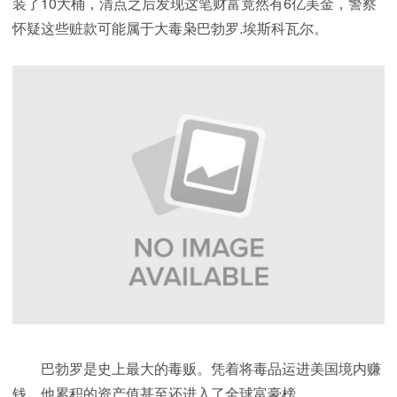
装了10大桶，清点之后发现这笔财富竟然有6亿美金，警察
怀疑这些赃款可能属于大毒枭巴勃罗.埃斯科瓦尔。
巴勃罗是史上最大的毒贩。凭着将毒品运进美国境内赚
钱，他累积的资产值甚至还进入了全球富豪榜。