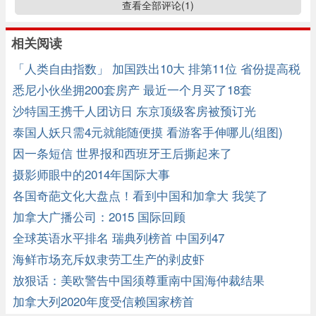
查看全部评论(
1
)
相关阅读
「人类自由指数」 加国跌出10大 排第11位 省份提高税
收拖累
悉尼小伙坐拥200套房产 最近一个月买了18套
沙特国王携千人团访日 东京顶级客房被预订光
泰国人妖只需4元就能随便摸 看游客手伸哪儿(组图)
因一条短信 世界报和西班牙王后撕起来了
摄影师眼中的2014年国际大事
各国奇葩文化大盘点！看到中国和加拿大 我笑了
加拿大广播公司：2015 国际回顾
全球英语水平排名 瑞典列榜首 中国列47
海鲜市场充斥奴隶劳工生产的剥皮虾
放狠话：美欧警告中国须尊重南中国海仲裁结果
加拿大列2020年度受信赖国家榜首