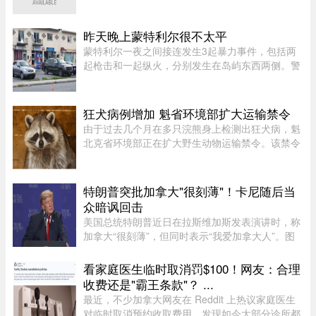
存在。加拿大渔业及海洋部周四（6日）公布，执
法人员近期在公海登船搜查30艘渔船，共发现52宗
可能违规个案；去年则在检 ...
昨天晚上蒙特利尔很不太平
蒙特利尔一夜之间接连发生3起暴力事件，包括两
起枪击和一起纵火，分别发生在岛屿东西两侧。警
方目前尚未确认案件彼此有关，也没有造成人员受
伤。昨天周五晚上11时左右，Saint-Michel区12号
大道发生枪击。一名嫌疑人 ...
狂犬病例增加 魁省环境部扩大运输禁令
由于过去几个月在多只浣熊身上检测出狂犬病，魁
北克省环境部正在扩大野生动物运输禁令。该禁令
原本限制在 Montérégie 和 Eastern Townships 地
区运输浣熊、红狐、灰狐、条纹臭鼬和郊狼，自周
五起延伸至 Centre-du- ...
特朗普突批加拿大"很刻薄"！卡尼随后当
众暗讽回击
美国总统特朗普近日在拉斯维加斯发表演讲时，称
加拿大“很刻薄”，但同时表示“我爱加拿大人”。图
源：PBS周三，特朗普在拉斯维加斯的 Red Rock
Casino Resort Spa 发表演讲，宣传华盛顿的经济
看家庭医生临时取消罚$100！网友：合理
议程。他在发言中谈到 ...
收费还是"霸王条款"？ ...
最近，不少加拿大网友在 Reddit 上热议家庭医生
对临时取消预约收取费用，发现如今大部分诊所都