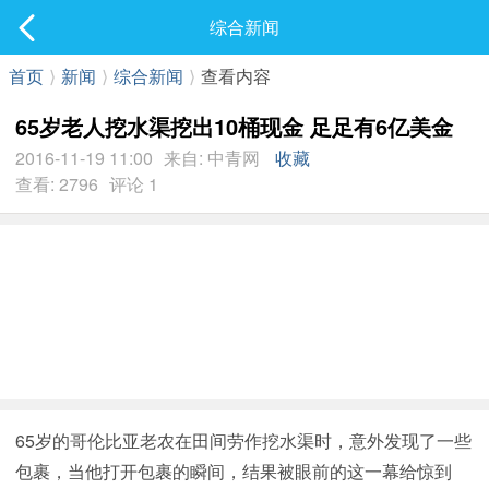
社区
综合新闻
最新发表
首页
⟩
新闻
⟩
综合新闻
⟩
查看内容
65岁老人挖水渠挖出10桶现金 足足有6亿美金
2016-11-19 11:00
来自: 中青网
收藏
查看: 2796
评论 1
65岁的哥伦比亚老农在田间劳作挖水渠时，意外发现了一些
包裹，当他打开包裹的瞬间，结果被眼前的这一幕给惊到