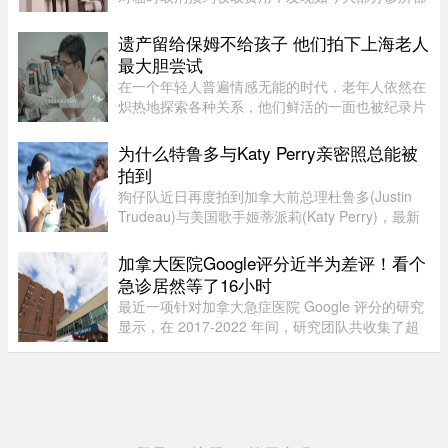
设有“24小时内取消预约须交费”的规定，金额多在
$60至$100之间。多名网友表示，这类收费政策其
遗产留给保姆不给孩子 他们拍下上海老人
实已经实行十年以上，$60 ...
最大胆尝试
在一个年轻人普遍情感无能的时代，老年人依然在
炽热地探索各种关系，他们鲜活的一面也被纪录片
的镜头拍下来。但除了吸引各路网络判官的遗产分
配和情感纠纷片段，《前浪》系列在做的其实是激
为什么特鲁多与Katy Perry亲密照总能被
发大众重新审视每个人都将 ...
拍到
狗仔队近日再度拍到加拿大前总理杜鲁多(Justin
Trudeau)与美国歌手姬蒂派莉(Katy Perry)，最新
流出的一组照片显示，两人在法国南部海滩亲密互
动和拥吻，举止形影不离，再度成为娱乐媒体焦
加拿大医院Google评分近半为差评！看个
点，也成功吸引美国参议员的 ...
急诊居然等了16小时
最近一项针对加拿大急症医院 Google 评分的研究
显示，在 2017-2022 年间，研究团队共收集了超
5.3 万条 Google 评论，随机抽取了 1,000 条进行
深入分析。数据显示，47.9% 的评论为负面，远高
于正面（32.3%）和中立（ ...