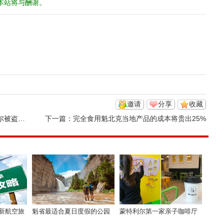
本站将与酬谢。
邀请
分享
收藏
盗了！
下一篇：
完全食用魁北克当地产品的成本将贵出25%
新航空旅
魁省最适合夏日度假的公园
蒙特利尔第一家亲子咖啡厅