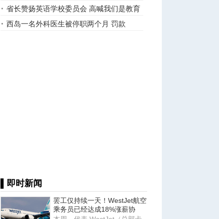
省长赞扬英语学校委员会 高喊我们是教育
党
西岛一名外科医生被停职两个月 罚款
$15,000
▌即时新闻
罢工仅持续一天！WestJet航空
乘务员已经达成18%涨薪协