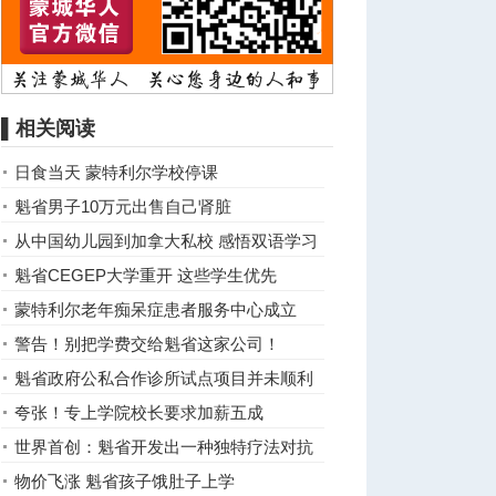
▌相关阅读
日食当天 蒙特利尔学校停课
魁省男子10万元出售自己肾脏
从中国幼儿园到加拿大私校 感悟双语学习
路
魁省CEGEP大学重开 这些学生优先
蒙特利尔老年痴呆症患者服务中心成立
警告！别把学费交给魁省这家公司！
魁省政府公私合作诊所试点项目并未顺利
开展
夸张！专上学院校长要求加薪五成
世界首创：魁省开发出一种独特疗法对抗
新冠
物价飞涨 魁省孩子饿肚子上学