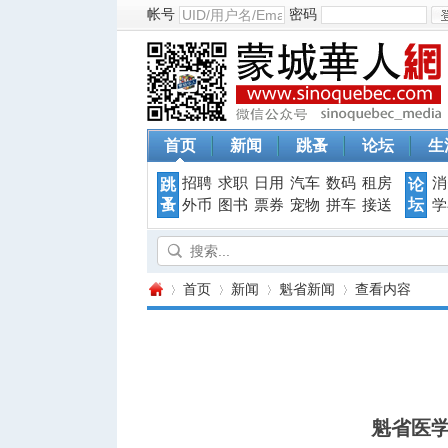
帐号
密码
首页
新闻
跳蚤
论坛
生
招聘
求职
日用
汽车
数码
租房
消
跳
论
蚤
坛
外币
图书
票券
宠物
拼车
接送
学
首页
新闻
魁省新闻
查看内容
蒙
›
›
›
›
魁省医