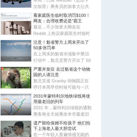
本周，代表 WestJet（总部卡
尔加里）乘务员的加拿大公共
雇员工会（CUPE）公布新合约
看家庭医生临时取消罚$100！
初
网友：合理收费还是"霸王
最近，不少加拿大网友在
Reddit 上热议家庭医生对临时
取消预约收取费用，发现如今
注意！魁省警方上周末开出了
大部
50多张罚单
在上周末的魁省水域集中整治
行动中，魁北克警方开出了 50
多张罚单，并逮捕了 3 名酒
严重并发症 去过魁省这个动物
园的人请注意
魁北克省 Granby 动物园正在
呼吁本周早些时候可能与一只
日本猕猴发生过肢体接触的游
2031年蒙特利尔地铁绿线将使
客
用最老旧的列车
2031 年，蒙特利尔绿线的通勤
乘客将全天候乘坐本市最老旧
的地铁列车，因为蒙特利尔交
遗产留给保姆不给孩子 他们拍
下上海老人最大胆尝试
在一个年轻人普遍情感无能的