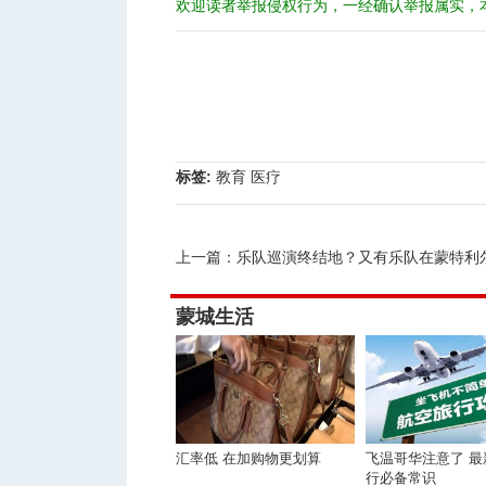
欢迎读者举报侵权行为，一经确认举报属实，
标签:
教育
医疗
上一篇：
乐队巡演终结地？又有乐队在蒙特利尔被
蒙城生活
汇率低 在加购物更划算
飞温哥华注意了 最
行必备常识