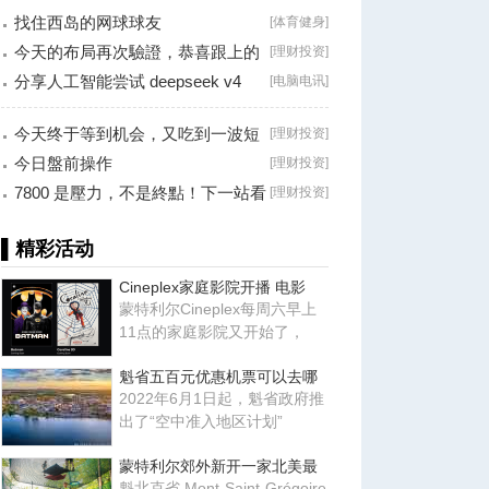
找住西岛的网球球友
[
体育健身
]
今天的布局再次驗證，恭喜跟上的
[
理财投资
]
朋友！
分享人工智能尝试 deepseek v4
[
电脑电讯
]
falsh, 据说
今天终于等到机会，又吃到一波短
[
理财投资
]
线利润！
今日盤前操作
[
理财投资
]
7800 是壓力，不是終點！下一站看
[
理财投资
]
8000？
▌精彩活动
Cineplex家庭影院开播 电影
蒙特利尔Cineplex每周六早上
11点的家庭影院又开始了，
魁省五百元优惠机票可以去哪
2022年6月1日起，魁省政府推
出了“空中准入地区计划”
蒙特利尔郊外新开一家北美最
魁北克省 Mont-Saint-Grégoire