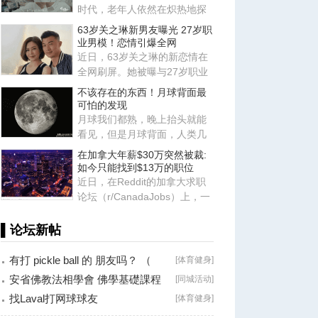
时代，老年人依然在炽热地探
索各种关系，他们鲜活的一面
63岁关之琳新男友曝光 27岁职
也
业男模！恋情引爆全网
近日，63岁关之琳的新恋情在
全网刷屏。她被曝与27岁职业
男模Johan相恋，两人有着惊
不该存在的东西！月球背面最
人
可怕的发现
月球我们都熟，晚上抬头就能
看见，但是月球背面，人类几
千年来从来没见过，因为月球
在加拿大年薪$30万突然被裁:
被
如今只能找到$13万的职位
近日，在Reddit的加拿大求职
论坛（r/CanadaJobs）上，一
篇关于薪资断崖式下跌的帖子
引
▌论坛新帖
有打 pickle ball 的 朋友吗？ （
[
体育健身
]
Brossard
安省佛教法相學會 佛學基礎課程
[
同城活动
]
（第二十八
找Laval打网球球友
[
体育健身
]