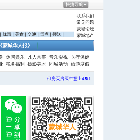
快捷导航
联系我们
常见问题
蒙城论坛
|
优惠
|
美食
|
交通
|
景点
|
接送
|
蒙城地产
《蒙城华人报》
身
休闲娱乐
凡人常事
音乐影视
医疗保健
业
税务福利
摄影美术
同城活动
旅游度假
租房买房买生意上iU91