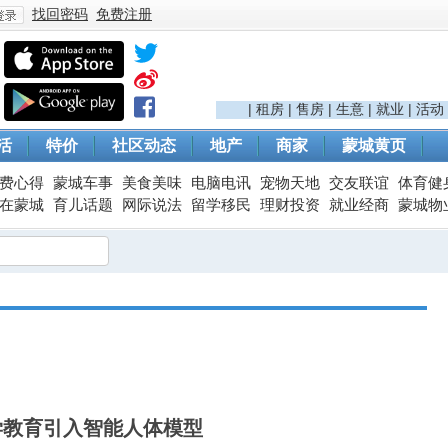
找回密码
免费注册
登
|
租房
|
售房
|
生意
|
就业
|
活动
活
特价
社区动态
地产
商家
蒙城黄页
费心得
蒙城车事
美食美味
电脑电讯
宠物天地
交友联谊
体育健
在蒙城
育儿话题
网际说法
留学移民
理财投资
就业经商
蒙城物
录
学教育引入智能人体模型