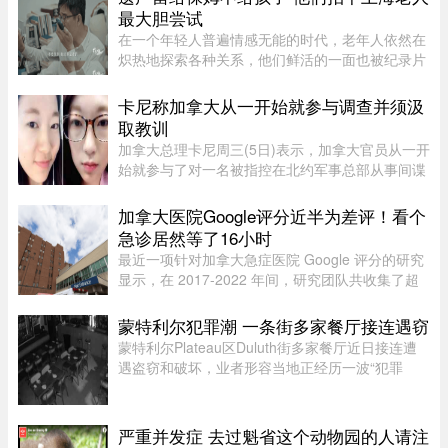
纷出台，令退款进展变得容 ...
最大胆尝试
在一个年轻人普遍情感无能的时代，老年人依然在
炽热地探索各种关系，他们鲜活的一面也被纪录片
的镜头拍下来。但除了吸引各路网络判官的遗产分
配和情感纠纷片段，《前浪》系列在做的其实是激
卡尼称加拿大从一开始就参与调查并须汲
发大众重新审视每个人都将 ...
取教训
加拿大总理卡尼周三(5日)表示，加拿大官员从一开
始就参与了对一名被指控在北约军事总部从事间谍
活动的实习生的调查。据加拿大广播公司(CBC)报
道，卡尼表示加拿大应该从这类事件中汲取教训，
加拿大医院Google评分近半为差评！看个
但并未明确表示加拿大正在 ...
急诊居然等了16小时
最近一项针对加拿大急症医院 Google 评分的研究
显示，在 2017-2022 年间，研究团队共收集了超
5.3 万条 Google 评论，随机抽取了 1,000 条进行
深入分析。数据显示，47.9% 的评论为负面，远高
蒙特利尔犯罪潮 一条街多家餐厅接连遇窃
于正面（32.3%）和中立（ ...
蒙特利尔Plateau区Duluth街多家餐厅近日接连遭
遇盗窃和破坏，业者形容当地正经历一波“犯罪
潮”，希望警方加强执法。位于Duluth东街251号的
Coco Disco Club日前遭人闯入盗窃，监控拍下全
过程，损失及维修费用约7000 ...
严重并发症 去过魁省这个动物园的人请注