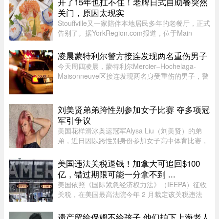
开了15年也扛不住！老牌日式自助餐突然
断加重，我们再也无法沿用“ ...
关门，原因太现实
Stouffville又一家陪伴本地居民多年的老餐厅，正式
告别了。据YorkRegion.com报道，位于Main
Street与Ringwood Drive交界处的日式自助餐厅
Maki Zushi，已于7月30日结束营业。Maki Zushi
凌晨蒙特利尔警方接连发现两名重伤男子
经营15年后因租金上涨于7月30 ...
今天周四凌晨，蒙特利尔Mercier–Hochelaga-
Maisonneuve区接连发现两名身受重伤的男子，警
方目前正在调查事件经过。蒙特利尔警方
（SPVM）表示，尚无法确认两人受伤的具体原
因，也不确定是否涉及武器。警方发言人Flor ...
刘美贤弟弟跨性别参加女子比赛 夺多项冠
军引争议
美国花样滑冰奥运冠军Alysa Liu（刘美贤）的弟
弟，近日因以跨性别身份参加女子高中体育比赛，
在美国引发广泛争议。据报道，Jaylin Liu此前名叫
Joshua，后来认同为女性，并开始代表加州高中参
美国违法关税退钱！加拿大可追回$100
加女子体育赛事。自2025 ...
亿，错过期限可能一分拿不到 ...
美国依照《国际紧急经济权力法》（IEEPA）征收
关税，在美国最高法院今年 2 月裁定该关税违法
前，已获得超过 1600 亿元的总收入。近期全球多
种关税（包括 Section 122、301 和 338 条款）纷
遗产留给保姆不给孩子 他们拍下上海老人