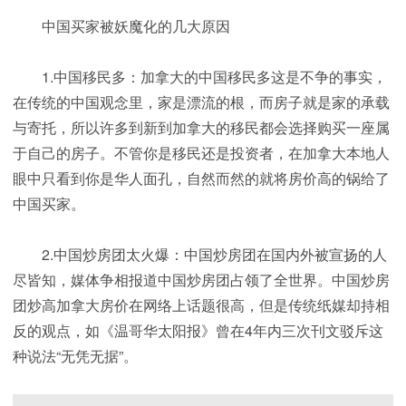
中国买家被妖魔化的几大原因
1.中国移民多：加拿大的中国移民多这是不争的事实，
在传统的中国观念里，家是漂流的根，而房子就是家的承载
与寄托，所以许多到新到加拿大的移民都会选择购买一座属
于自己的房子。不管你是移民还是投资者，在加拿大本地人
眼中只看到你是华人面孔，自然而然的就将房价高的锅给了
中国买家。
2.中国炒房团太火爆：中国炒房团在国内外被宣扬的人
尽皆知，媒体争相报道中国炒房团占领了全世界。中国炒房
团炒高加拿大房价在网络上话题很高，但是传统纸媒却持相
反的观点，如《温哥华太阳报》曾在4年内三次刊文驳斥这
种说法“无凭无据”。