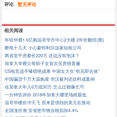
评论
暂无评论
相关阅读
年轻华裔1.6亿购温哥华市中心2大楼 2年价翻倍(图)
断电十几天 小心蒙特利尔这家短租公司
两居室平房要价220万 还说没有泡沫？
加拿大华裔父母助子女首次买房很普遍
CS电竞选手曝猎艳成果 中国女大生“初见即合体”
中国骗贷千万大温购屋 华汉被判还款料成案例
在加拿大年入6万或30万 怎么过都像乞丐
一分钟告诉你 2018年加拿大哪里地税最低
温哥华楼价冲天飞 原来是强劲的美元在推动
全国涨价潮 安省密市物业税拟加4.4%