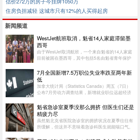
估价272万的房子今挂牌1050万
住房负担减轻 这城市只有12%的人买得起房
新闻频道
WestJet航班取消，魁省14人家庭滞留墨
西哥
由于WestJet取消航班，一个来自魁省的14人家庭
目前被困在墨西哥，其中包括5名由魁省青年保护
局（DPJ）安置照顾的女孩。52岁的寄养家庭母亲
Josée Pelletier表示，一家人原定周一返程，却在
7月全国新增7.5万职位失业率跌至两年新
起飞前数小时收到航班取消 ...
低
加拿大统计局（Statistics Canada）周五（7日）
公布7月劳动力调查结果，新增就业职位远超经济
师预期，失业率亦跌至两年来最低水平。统计局数
据显示，7月新增职位达75,000个，远高于路透社
魁省急诊室夏季没那么拥挤 但医生们还是
（Reuters）经济师预测的15, ...
精疲力尽
虽然魁北克省医院急诊室的拥挤状况在夏季往往有
所缓解，但这并不意味着急诊科医生就能喘口气。
魁北克急诊医生协会（AMUQ）主席 Marie-Maud
Couture 医生指出，近年来急诊医生的工作负担不