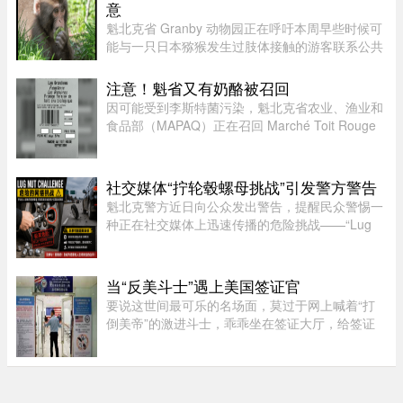
意
魁北克省 Granby 动物园正在呼吁本周早些时候可
能与一只日本猕猴发生过肢体接触的游客联系公共
卫生部门。此前，一名游客在该动物园被猕猴抓
伤。猕猴可能会携带 B 型疱疹病毒（Herpes B
注意！魁省又有奶酪被召回
virus）。这种病毒在人体内极 ...
因可能受到李斯特菌污染，魁北克省农业、渔业和
食品部（MAPAQ）正在召回 Marché Toit Rouge
Inc.（地址：Repentigny 地区 160 Brien Blvd.）售
出的“Les Grondines”奶酪。受影响的产品为 2026
年 7 月 6 日至 16 ...
社交媒体“拧轮毂螺母挑战”引发警方警告
魁北克警方近日向公众发出警告，提醒民众警惕一
种正在社交媒体上迅速传播的危险挑战——“Lug
Nut Challenge”（轮毂螺母挑战）。这一挑战在年
轻人之间尤为流行，其内容是故意拧松汽车车轮上
的固定螺母，而这一行为 ...
当“反美斗士”遇上美国签证官
要说这世间最可乐的名场面，莫过于网上喊着“打
倒美帝”的激进斗士，乖乖坐在签证大厅，给签证
官赔笑脸递材料。老刘最近发现，简中网上的反美
画风肉眼可见变得柔和了。往日屡见不鲜的极端反
美狠话少了许多，火药味也 ...