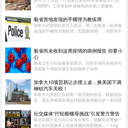
自 9 月 1 日起，计划通过新斯科舍省省提名计划
（NSNP）工作类别申请移民的外国人需缴纳
$1,000 申请费。省政府还将对其创业类别收取
$2,000 的申请费，同样从 9 月 1 日起实施。新斯
魁省营地发现的手榴弹为教练弹
科舍省政府于 2026 年 8 月 6 日 ...
加拿大武装部队发言人表示，周二在魁省一处营地
发现的手榴弹为教练弹（无危险伪弹），内部并不
含有炸药。Abygail Bourgault-Lévesque 表示，在
专家团队确认该手榴弹对公众不构成危险后，已将
其运往 Valcartier 军事 ...
魁省尚未收到这类疫情的病例报告 但要小
心
魁省卫生与社会服务部表示，目前全省尚未收到与
美国多个州因生菜引发的隐孢子虫病
（Cyclosporiasis，环孢子虫病）疫情相关的病例
报告。这种由寄生虫引起的感染主要通过受污染的
加拿大10项贸易让步摆上桌，换美国下调
食物或水传播，会导致水样腹泻、胃痉挛 ...
钢铝汽车关税！
加拿大与美国正在磋商一项可能的协议，根据该协
议，渥太华将同意满足特朗普政府提出的一系列贸
易要求，以换取部分行业关税减免。随着美方威胁
新一轮关税的日期临近，双方谈判日益紧张。《环
社交媒体“拧轮毂螺母挑战”引发警方警告
球邮报》据三位知情业内人 ...
魁北克警方近日向公众发出警告，提醒民众警惕一
种正在社交媒体上迅速传播的危险挑战——“Lug