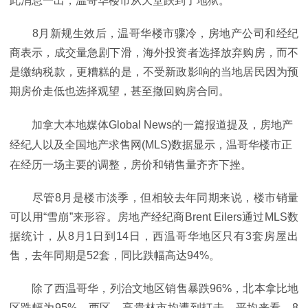
此消息一出，温哥华楼市从天堂跌到了地狱。
8月新规生效后，温哥华楼市骤冷，房地产公司和经纪
商表示，成交量急剧下滑，海外投资者选择放弃购房，而不
是缴纳税款，更糟糕的是，不受新政影响的当地居民因为预
期房价走低也选择观望，甚至撤回购房合同。
加拿大本地媒体Global News的一篇报道提及，房地产
经纪人以及全国地产求售网(MLS)数据显示，温哥华楼市正
在经历一场主要的调整，房价和销售量齐齐下挫。
尽管8月是楼市淡季，但相较去年同期来说，楼市销量
可以用“雪崩”来形容。房地产经纪商Brent Eilers通过MLS数
据统计，从8月1日到14日，西温哥华地区只有3套房屋出
售，去年同期是52套，同比跌幅高达94%。
除了西温哥华，列治文地区销售暴跌96%，北本拿比地
区跌幅为95%，西区、高貴林市均遭到打击。平均来看，8