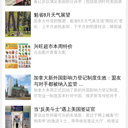
备让步以满足美国部分诉求（包括取消针对美国酒
类的禁令），但魁省 SAQ 的货架上依然不会上架
任何美国产品。根据省长 Christine Fréchette 办公
魁省8月天气展望
室周五发表的声明，在 ...
加拿大环境部预测，魁省8月天气将呈现“两段式”变
化：上半月炎热多雨，下半月则明显转凉，降雨减
少。8月初，魁省多个地区已迎来较多降雨。未来
第一周，中部和东部地区气温预计将高于正常水
平，而南部地区气温则略低 ...
兴旺超市本周特价
点击图片查看大图
加拿大新外国影响力登记制度生效：盟友
与对手都被纳入监管 ...
加拿大本周正式启动了新的外国影响力登记制度。
尽管这一制度原本针对中国、俄罗斯等传统对手，
但实际上，美国等加拿大最亲密的盟友也被纳入监
管。该制度在立法通过两年后启动实施，旨在通过
当“反美斗士”遇上美国签证官
要求相关活动公开申报、设 ...
要说这世间最可乐的名场面，莫过于网上喊着“打
倒美帝”的激进斗士，乖乖坐在签证大厅，给签证
官赔笑脸递材料。老刘最近发现，简中网上的反美