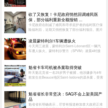
Nut Challenge”（轮毂螺母挑战）。这一挑战在年
轻人之间尤为流行，其内容是故意拧松汽车车轮上
的固定螺母，而这一行为 ...
砍了又恢复！卡尼政府悄然回调难民医
保，部分福利重新全额报销 ...
卡尼政府在削减了难民和寻求庇护者的临时医疗保
险福利后，近期又悄然恢复了部分福利项目。图片
来源：51.CA 资料图片今年早些时候，渥太华按照
预算承诺削减资金，调整了为已安置的难民和等待
凌晨蒙特利尔1车辆遭纵火
获得省或地区医保的庇护申 ...
今天周三凌晨，蒙特利尔Saint-Léonard区一辆汽
车遭人纵火。蒙特利尔警方（SPVM）凌晨4时接
到911报警，称Couture Boulevard靠近Larin
Street附近发生火灾。警方发言人Caroline
Chèvrefils表示，警员抵达现场时，火 ...
魁省卡车司机被杀案取得突破
昨天魁北克省一名29岁男子被捕，他涉嫌参与4年
前发生在Beauce地区Saint-Isidore的谋杀案，受害
者Nicolas Audet于2022年被杀。魁北克省警
（SQ）清晨在Saint-Bernard的住所内逮捕了嫌疑
人étienne Gourde。Gourde将在 ...
魁省省长非常坚决：SAQ不会上架美国产
品
魁省省长明确表示，尽管有报道称加拿大政府正准