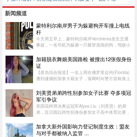
新闻频道
蒙特利尔南岸男子为躲避狗开车撞上电线
杆
今天周五早上，蒙特利尔南岸Verchères发生交通
事故，一名司机为躲避一只横穿道路的狗，驾驶小
型货车撞上电线杆，导致132号公路双向封闭。事
故发生在上午7点左右，受影响路段位于Saint-
加籍脱衣舞娘美国路检 被搜出12张假身份
Alexandre街与Calixa-Lavallé ...
证
【星岛综合报道】一名上周在佛罗里达州(Florida)
遭到逮捕的加拿大籍女子，落网时向警方宣称身上
没有携带任何身份证件，此话虽然不假，但她隐瞒
了更惊人的内幕，据称警方其后在她后车箱里发现
刘美贤弟弟跨性别参加女子比赛 夺多项冠
的12张假身份证。据《国 ...
军引争议
美国花样滑冰奥运冠军Alysa Liu（刘美贤）的弟
弟，近日因以跨性别身份参加女子高中体育比赛，
在美国引发广泛争议。据报道，Jaylin Liu此前名叫
Joshua，后来认同为女性，并开始代表加州高中参
加拿大新外国影响力登记制度生效：盟友
加女子体育赛事。自2025 ...
与对手都被纳入监管 ...