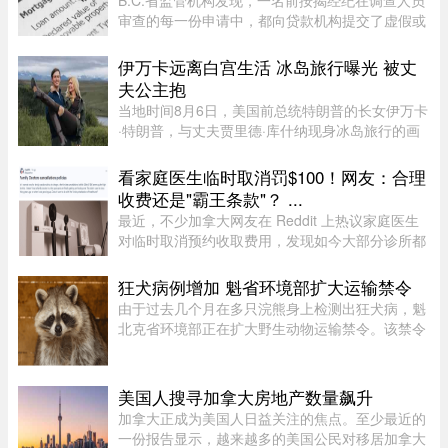
B.C.省监管机构发现，一名前按揭经纪在调查人员
审查的每一份申请中，都向贷款机构提交了虚假或
具有误导性的信息，因此被终身禁止重返该行业。
伊万卡远离白宫生活 冰岛旅行曝光 被丈
夫公主抱
当地时间8月6日，美国前总统特朗普的长女伊万卡
·特朗普，与丈夫贾里德·库什纳现身冰岛旅行的画
面引发关注。照片中，两人在当地度假期间互动亲
密，伊万卡被贾里德来了一个“公主抱”，两个人就
看家庭医生临时取消罚$100！网友：合理
宛若刚刚订婚一般。现 ...
收费还是"霸王条款"？ ...
最近，不少加拿大网友在 Reddit 上热议家庭医生
对临时取消预约收取费用，发现如今大部分诊所都
设有“24小时内取消预约须交费”的规定，金额多在
$60至$100之间。多名网友表示，这类收费政策其
狂犬病例增加 魁省环境部扩大运输禁令
实已经实行十年以上，$60 ...
由于过去几个月在多只浣熊身上检测出狂犬病，魁
北克省环境部正在扩大野生动物运输禁令。该禁令
原本限制在 Montérégie 和 Eastern Townships 地
区运输浣熊、红狐、灰狐、条纹臭鼬和郊狼，自周
五起延伸至 Centre-du- ...
美国人搜寻加拿大房地产数量飙升
加拿大正成为美国人日益关注的焦点。至少最近的
一份报告显示，越来越多的美国公民对移居加拿大