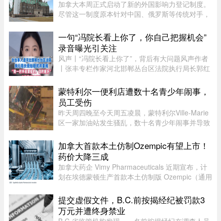
加拿大本周正式启动了新的外国影响力登记制度。
尽管这一制度原本针对中国、俄罗斯等传统对手，
但实际上，美国等加拿大最亲密的盟友也被纳入监
管。该制度在立法通过两年后启动实施，旨在通过
一句“冯院长看上你了，你自己把握机会”
要求相关活动公开申报、设 ...
录音曝光引关注
风声丨“冯院长看上你了”，背后有大问题风声作者
丨张丰专栏作家河北邯郸丛台区法院执行局长郭红
波给执行案件当事人武女士打电话，声称“我缺
钱，给我送点钱”，“你长得漂亮……冯院长看上你
蒙特利尔一便利店遭数十名青少年闹事，
了，我可以从中促成，你 ...
员工受伤
昨天周四晚至今天周五凌晨，蒙特利尔Ville-Marie
区一家加油站发生骚乱，数十名青少年闹事并导致
一名员工受伤。当晚也是La Ronde举办的“魁北克
国际烟花节”（International des feux Loto-
加拿大首款本土仿制Ozempic有望上市！
Québec）本季最后一场活动 ...
药价大降三成
加拿大药企 Vimy Pharmaceuticals 近期宣布，计
划在埃德蒙顿生产首款本土仿制版 Ozempic（通用
名 semaglutide）。Ozempic 是近年来加拿大最畅
销的处方药之一，广泛用于糖尿病治疗和减重，原
提交虚假文件，B.C.前按揭经纪被罚款3
厂药价高昂，令不少患者负 ...
万元并遭终身禁业