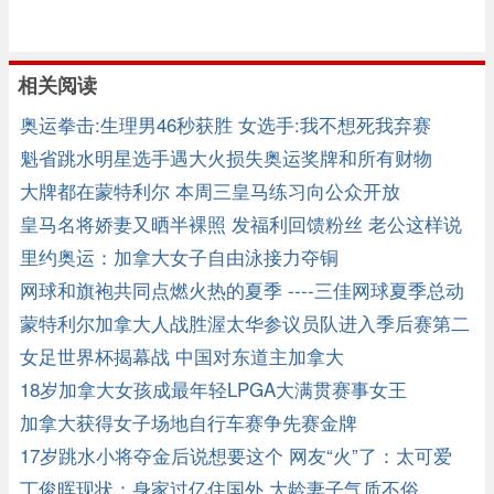
相关阅读
奥运拳击:生理男46秒获胜 女选手:我不想死我弃赛
魁省跳水明星选手遇大火损失奥运奖牌和所有财物
大牌都在蒙特利尔 本周三皇马练习向公众开放
皇马名将娇妻又晒半裸照 发福利回馈粉丝 老公这样说
里约奥运：加拿大女子自由泳接力夺铜
网球和旗袍共同点燃火热的夏季 ----三佳网球夏季总动
员在蒙城举行 ...
蒙特利尔加拿大人战胜渥太华参议员队进入季后赛第二
轮
女足世界杯揭幕战 中国对东道主加拿大
18岁加拿大女孩成最年轻LPGA大满贯赛事女王
加拿大获得女子场地自行车赛争先赛金牌
17岁跳水小将夺金后说想要这个 网友“火”了：太可爱
了！
丁俊晖现状：身家过亿住国外 大龄妻子气质不俗