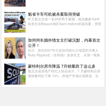
表现出浓厚的兴趣。王室地产公司（Royal
LePage）今年发布了一项基于美国用户对其网站
访问量的研究，发现美国用户对加拿 ...
魁省卡车司机被杀案取得突破
昨天魁北克省一名29岁男子被捕，他涉嫌参与4年
前发生在Beauce地区Saint-Isidore的谋杀案，受害
者Nicolas Audet于2022年被杀。魁北克省警
（SQ）清晨在Saint-Bernard的住所内逮捕了嫌疑
人étienne Gourde。Gourde将在 ...
加州州长婚外情女主打破沉默，内幕首次
公开！
近日，曾在2007年引发加州政坛大地震的当事人
Ruby Rippey在《名利场》发表长文，从第一视角
详细还原了她与时任旧金山市长、现任加州州长
Gavin Newsom的一段婚外情。这段尘封多年的往
蒙特利尔房市降温 7月销量跌了这么多
事再次被推向风口浪尖。Gavin New ...
魁北克省房地产经纪人协会表示，7 月蒙特利尔房
屋销量同比下降 10%，房地产市场出现降温。当
月，蒙特利尔共录得 3,338 套住宅成交，较 2025
年 7 月的 3,709 套有所下滑。与去年同期相比，该
地区所有房屋类型以及各 ...