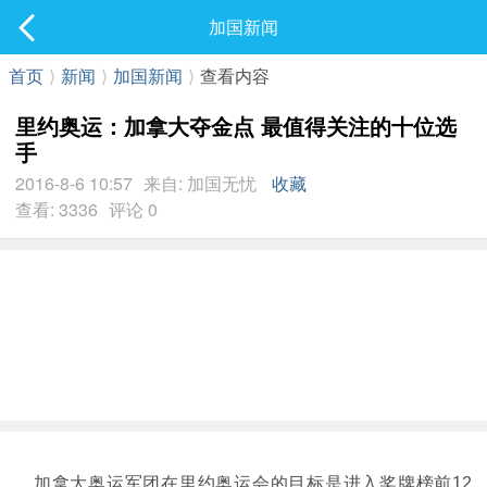
社区
加国新闻
最新发表
首页
⟩
新闻
⟩
加国新闻
⟩
查看内容
里约奥运：加拿大夺金点 最值得关注的十位选
手
2016-8-6 10:57
来自: 加国无忧
收藏
查看: 3336
评论 0
加拿大奥运军团在里约奥运会的目标是进入奖牌榜前12