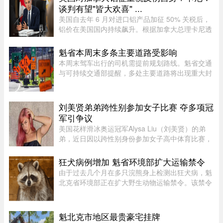
谈判有望"皆大欢喜" ...
美国自去年 6 月对进口铝产品加征 50% 关税后，
铝价在美国国内持续飙升。根据加拿大总理卡尼透
露，2025 年 6 月至 2026 年 6 月，美国铝生产者
物价指数上涨了 52%。卡尼在魁省一处 Rio Tinto
魁省本周末多条主要道路受影响
铝厂外对媒体表示："虽 ...
本周末驾车出行的司机需提前规划路线。魁省交通
与可持续交通部提醒，多处主要道路将出现重大封
闭或交通限制，其中包括Boucherville 20号高速
（Jean-Lesage）部分路段全封闭，预计将造成拥
堵。20号高速（Boucherville ...
刘美贤弟弟跨性别参加女子比赛 夺多项冠
军引争议
美国花样滑冰奥运冠军Alysa Liu（刘美贤）的弟
弟，近日因以跨性别身份参加女子高中体育比赛，
在美国引发广泛争议。据报道，Jaylin Liu此前名叫
Joshua，后来认同为女性，并开始代表加州高中参
狂犬病例增加 魁省环境部扩大运输禁令
加女子体育赛事。自2025 ...
由于过去几个月在多只浣熊身上检测出狂犬病，魁
北克省环境部正在扩大野生动物运输禁令。该禁令
原本限制在 Montérégie 和 Eastern Townships 地
区运输浣熊、红狐、灰狐、条纹臭鼬和郊狼，自周
五起延伸至 Centre-du- ...
魁北克市地区最贵豪宅挂牌