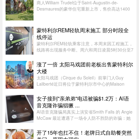
商人William Trudel位于Saint-Augustin-de-
Desmaures的豪华住宅重新上市，售价高达1400
万元，创下魁北克市地区豪宅挂牌价格新纪录，超
过另一位知名企业家Louis Têtu目前售价1200万元
的豪宅。这栋位于Joseph-Dugal街 ...
蒙特利尔REM轻轨周末施工 部分时段全
线停运
蒙特利尔REM轻轨乘客注意，本周末因工程施工，
线路将出现服务中断。周六和周日凌晨5时30分至7
时30分，REM全线暂停服务；其中Anse-à-l’Orme
至Bois-Franc路段停运时间将持续至上午10时。
涨了一倍 太阳马戏团前老板出售蒙特利尔
REM将安排接驳巴士连接受影响 ...
大楼
太阳马戏团（Cirque du Soleil）前掌门人Guy
Laliberté近日将位于蒙特利尔市中心的Maison
Alcan历史建筑群出售给房地产集团Groupe
Mach，成交价达9300万元。Groupe Mach董事长
女子接到"亲弟弟"电话被骗$1.2万：AI语
兼首席执行官Vincent Chiara昨天周四向 ...
音克隆诈骗猖獗 ...
AI语音克隆骗局真实上演安省Smith Falls 的 Angie
McCaw 最近遭遇了一场令人防不胜防的诈骗：她
接到一通自称为弟弟 Mike 的电话，对方不仅准确
叫出了她弟弟的名字，连声音都几乎一模一
开了15年也扛不住！老牌日式自助餐突然
样。"电话那头听起来真的就是我 ...