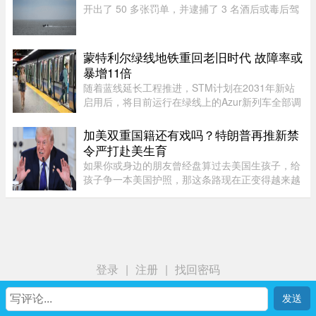
开出了 50 多张罚单，并逮捕了 3 名酒后或毒后驾
驶船只的嫌疑人。作为一项统筹协调的航海安全专
项行动的一部分，包括蒙特利尔警方（SPVM）在
内的多支魁省警力在 8 月 1 ...
蒙特利尔绿线地铁重回老旧时代 故障率或
暴增11倍
随着蓝线延长工程推进，STM计划在2031年新站
启用后，将目前运行在绿线上的Azur新列车全部调
往蓝线，以配合新线路技术要求。届时，蒙特利尔
客流量最高的绿线可能几乎全部由服役多年的MR-
加美双重国籍还有戏吗？特朗普再推新禁
73老旧列车运营。Projet Montr ...
令严打赴美生育
如果你或身边的朋友曾经盘算过去美国生孩子，给
孩子争一本美国护照，那这条路现在正变得越来越
难走。图源：globalnews特朗普在白宫椭圆形办公
室签署新行政令，再一次向"生育旅游"开刀。"他们
把出生公民权变成了一个 ...
登录
|
注册
|
找回密码
首页
我
社区
生活