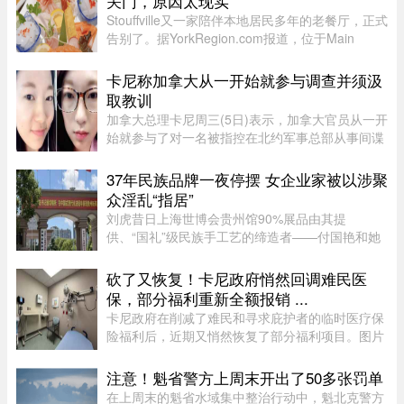
关门，原因太现实
Stouffville又一家陪伴本地居民多年的老餐厅，正式
告别了。据YorkRegion.com报道，位于Main
Street与Ringwood Drive交界处的日式自助餐厅
Maki Zushi，已于7月30日结束营业。Maki Zushi
卡尼称加拿大从一开始就参与调查并须汲
经营15年后因租金上涨于7月30 ...
取教训
加拿大总理卡尼周三(5日)表示，加拿大官员从一开
始就参与了对一名被指控在北约军事总部从事间谍
活动的实习生的调查。据加拿大广播公司(CBC)报
道，卡尼表示加拿大应该从这类事件中汲取教训，
37年民族品牌一夜停摆 女企业家被以涉聚
但并未明确表示加拿大正在 ...
众淫乱“指居”
刘虎昔日上海世博会贵州馆90%展品由其提
供、“国礼”级民族手工艺的缔造者——付国艳和她
苦心经营37年的黔粹行，正走向悲壮的终点。“我
们曾以百年老店为目标而努力，37年来克服了非
砍了又恢复！卡尼政府悄然回调难民医
典、经济危机、疫情等重重困难。 ...
保，部分福利重新全额报销 ...
卡尼政府在削减了难民和寻求庇护者的临时医疗保
险福利后，近期又悄然恢复了部分福利项目。图片
来源：51.CA 资料图片今年早些时候，渥太华按照
预算承诺削减资金，调整了为已安置的难民和等待
注意！魁省警方上周末开出了50多张罚单
获得省或地区医保的庇护申 ...
在上周末的魁省水域集中整治行动中，魁北克警方