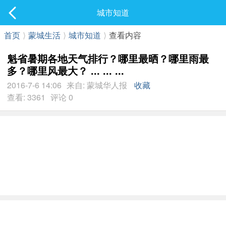
社区
城市知道
最新发表
首页
⟩
蒙城生活
⟩
城市知道
⟩
查看内容
魁省暑期各地天气排行？哪里最晒？哪里雨最
多？哪里风最大？ ... ... ...
2016-7-6 14:06
来自: 蒙城华人报
收藏
查看: 3361
评论 0