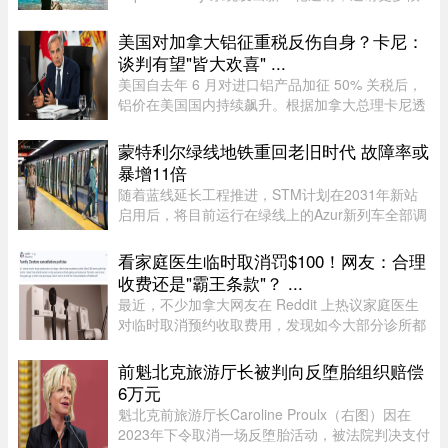
选人申请永久居民。图片来源：Pexels，作者：
Andre Furtado在本次抽选中，移民部针对全新的
美国对加拿大铝征重税反伤自身？卡尼：
交通类别（Transport category）发出 ...
谈判有望"皆大欢喜" ...
美国自去年 6 月对进口铝产品加征 50% 关税后，
铝价在美国国内持续飙升。根据加拿大总理卡尼透
露，2025 年 6 月至 2026 年 6 月，美国铝生产者
物价指数上涨了 52%。卡尼在魁省一处 Rio Tinto
蒙特利尔绿线地铁重回老旧时代 故障率或
铝厂外对媒体表示："虽 ...
暴增11倍
随着蓝线延长工程推进，STM计划在2031年新站
启用后，将目前运行在绿线上的Azur新列车全部调
往蓝线，以配合新线路技术要求。届时，蒙特利尔
客流量最高的绿线可能几乎全部由服役多年的MR-
看家庭医生临时取消罚$100！网友：合理
73老旧列车运营。Projet Montr ...
收费还是"霸王条款"？ ...
最近，不少加拿大网友在 Reddit 上热议家庭医生
对临时取消预约收取费用，发现如今大部分诊所都
设有“24小时内取消预约须交费”的规定，金额多在
$60至$100之间。多名网友表示，这类收费政策其
前魁北克旅游厅长被判向反堕胎组织赔偿
实已经实行十年以上，$60 ...
6万元
魁北克前旅游厅长Caroline Proulx（右图）因在
2023年下令取消一场反堕胎活动，被法院判决支付