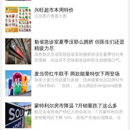
6万元赔偿金。负责审理此案的法官认定，
Caroline Proulx“滥用了自己的权力”，其行为缺乏
兴旺超市本周特价
合理依据。 ...
点击图片查看大图
魁省急诊室夏季没那么拥挤 但医生们还是
精疲力尽
虽然魁北克省医院急诊室的拥挤状况在夏季往往有
所缓解，但这并不意味着急诊科医生就能喘口气。
魁北克急诊医生协会（AMUQ）主席 Marie-Maud
Couture 医生指出，近年来急诊医生的工作负担不
麦当劳红牛联手 两款能量特饮下周登场
断加重，我们再也无法沿用“ ...
加拿大麦当劳趁夏日炎炎，找来能量饮品品牌红牛
（Red Bull）「加持」，推出两款Energizers能量
特饮——红牛Dragonberry Energizer及红牛
Tropicberry Energizer。Dragonberry Energizer以
红牛能量饮品配搭蓝树莓（blu ...
蒙特利尔房市降温 7月销量跌了这么多
魁北克省房地产经纪人协会表示，7 月蒙特利尔房
屋销量同比下降 10%，房地产市场出现降温。当
月，蒙特利尔共录得 3,338 套住宅成交，较 2025
年 7 月的 3,709 套有所下滑。与去年同期相比，该