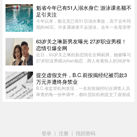
地区所有房屋类型以及各 ...
魁省今年已有51人溺水身亡 游泳课名额不
足引关注
今年以来，魁北克已有51宗溺水事故，高于去年同
期的46宗。许多遇难者不会游泳。去年一名母亲带
3岁儿子在Lachine家中泳池溺亡后，验尸官建议蒙
特利尔市增加游泳课名额，因为目前远远无法满足
63岁关之琳新男友曝光 27岁职业男模！
需求。2025年6月，34岁的E ...
恋情引爆全网
近日，63岁关之琳的新恋情在全网刷屏。她被曝与
27岁职业男模Johan相恋，两人有着惊人的36岁年
龄差。最有话题度的是，男方经纪人大方出面承
认，作为当事人的关之琳却始终保持沉默，既不承
提交虚假文件，B.C.前按揭经纪被罚款3
认也不否认，这份淡定态度， ...
万元并遭终身禁业
B.C.省监管机构发现，一名前按揭经纪在调查人员
审查的每一份申请中，都向贷款机构提交了虚假或
具有误导性的信息，因此被终身禁止重返该行业。
登录
|
注册
|
找回密码