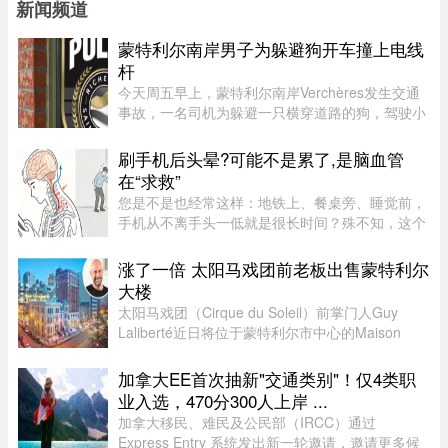
新闻频道
蒙特利尔南岸男子为躲避狗开车撞上电线
杆
今天周五早上，蒙特利尔南岸Verchères发生交通
事故，一名司机为躲避一只横穿道路的狗，驾驶小
型货车撞上电线杆，导致132号公路双向封闭。事
故发生在上午7点左右，受影响路段位于Saint-
刷手机后头晕?可能不是累了,是脑血管
Alexandre街与Calixa-Lavallé ...
在“求救”
您是不是也经常这样：地铁上、餐桌旁、睡觉前，
手机从不离手头一低就是很长时间？殊不知，这个
动作正在给脑血管埋下健康隐患最近，#原来长期
低头会损伤脑血管#的话题引发广泛关注很多人只
涨了一倍 太阳马戏团前老板出售蒙特利尔
知道低头伤颈椎却忽略了它还 ...
大楼
太阳马戏团（Cirque du Soleil）前掌门人Guy
Laliberté近日将位于蒙特利尔市中心的Maison
Alcan历史建筑群出售给房地产集团Groupe
Mach，成交价达9300万元。Groupe Mach董事长
加拿大EE首次抽新"交通类别"！仅4类职
兼首席执行官Vincent Chiara昨天周四向 ...
业入选，470分300人上岸 ...
加拿大移民、难民及公民部（IRCC）通过
Express Entry 系统发出新一轮邀请，邀请更多候