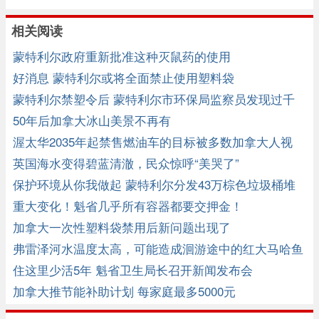
相关阅读
蒙特利尔政府重新批准这种灭鼠药的使用
好消息 蒙特利尔或将全面禁止使用塑料袋
蒙特利尔禁塑令后 蒙特利尔市环保局监察员发现过千
违规行为 ...
50年后加拿大冰山美景不再有
渥太华2035年起禁售燃油车的目标被多数加拿大人视
为“不现实” ...
英国海水变得碧蓝清澈，民众惊呼“美哭了”
保护环境从你我做起 蒙特利尔分发43万棕色垃圾桶堆
肥
重大变化！魁省几乎所有容器都要交押金！
加拿大一次性塑料袋禁用后新问题出现了
弗雷泽河水温度太高，可能造成洄游途中的红大马哈鱼
产卵前死亡 ...
住这里少活5年 魁省卫生局长召开新闻发布会
加拿大推节能补助计划 每家庭最多5000元