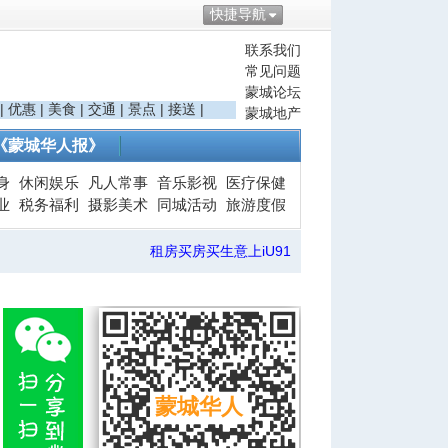
快捷导航
联系我们
常见问题
蒙城论坛
|
优惠
|
美食
|
交通
|
景点
|
接送
|
蒙城地产
《蒙城华人报》
身
休闲娱乐
凡人常事
音乐影视
医疗保健
业
税务福利
摄影美术
同城活动
旅游度假
租房买房买生意上iU91