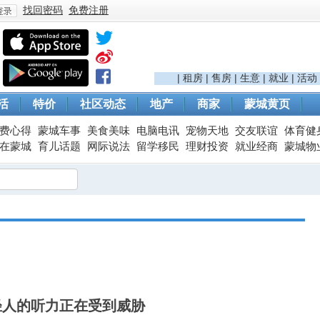
找回密码
免费注册
登
|
租房
|
售房
|
生意
|
就业
|
活动
活
特价
社区动态
地产
商家
蒙城黄页
费心得
蒙城车事
美食美味
电脑电讯
宠物天地
交友联谊
体育健
在蒙城
育儿话题
网际说法
留学移民
理财投资
就业经商
蒙城物
录
轻人的听力正在受到威胁