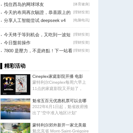
找住西岛的网球球友
[
体育健身
]
今天的布局再次驗證，恭喜跟上的
[
理财投资
]
朋友！
分享人工智能尝试 deepseek v4
[
电脑电讯
]
falsh, 据说
今天终于等到机会，又吃到一波短
[
理财投资
]
线利润！
今日盤前操作
[
理财投资
]
7800 是壓力，不是終點！下一站看
[
理财投资
]
8000？
▌精彩活动
Cineplex家庭影院开播 电影
蒙特利尔Cineplex每周六早上
11点的家庭影院又开始了，
魁省五百元优惠机票可以去哪
2022年6月1日起，魁省政府推
出了“空中准入地区计划”
蒙特利尔郊外新开一家北美最
魁北克省 Mont-Saint-Grégoire