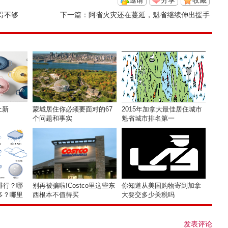
邀请
分享
收藏
得不够
下一篇：
阿省火灾还在蔓延，魁省继续伸出援手
上新
蒙城居住你必须要面对的67
2015年加拿大最佳居住城市
个问题和事实
魁省城市排名第一
排行？哪
别再被骗啦!Costco里这些东
你知道从美国购物寄到加拿
多？哪里
西根本不值得买
大要交多少关税吗
发表评论