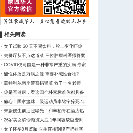
▌相关阅读
女子试验 30 天不喝饮料，脸上变化吓你一
跳
去餐厅从不点这道菜 三位肿瘤科医师答案
惊人一致
COVID仍可能是一种非常严重的疾病 专家
敦促老年人打疫苗
酸性体质是万病之源 需要补碱性食物?
蒙特利尔南岸警察捐肾脏 救了一名老师
你是否健康，看这四个朴素标准你都具备
吗？
痛心！国家篮球二级运动员李铭宇猝死 年
仅28岁
朱媛媛生前近照曝光！和辛柏青在酒店热
聊
26岁美女确诊渐冻人症 1年间容貌巨变判
若两人
女子怀孕9月堕胎 医生直接剖腹产把娃塞