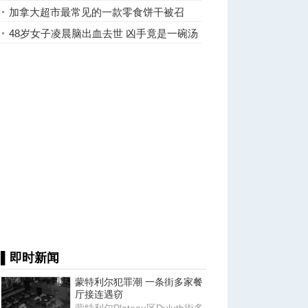
冰箱
加拿大超市最常见的一款零食饼干被召
回！
48岁女子凌晨脑出血去世 凶手竟是一碗汤
▌即时新闻
蒙特利尔犯罪潮 一条街多家餐
厅接连遇窃