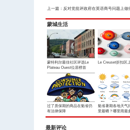
上一篇：
反对党批评政府在英语商号问题上做
蒙城生活
蒙特利尔最佳社区评选Le
Le Creuset折扣区
Plateau Ouest位居榜首
过了质保期的商品在魁省仍
魁省暑期各地天气
有法律保障
里最晒？哪里雨最
风最大？ ... ... ...
最新评论