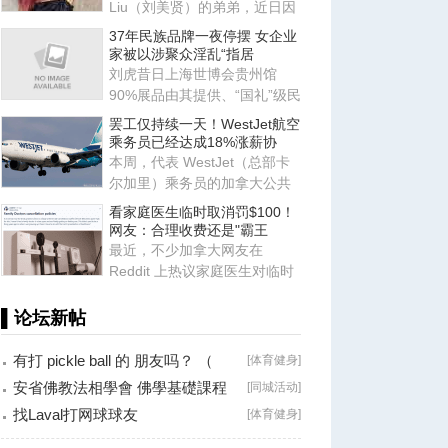
Liu（刘美贤）的弟弟，近日因
以跨性别身份参加女子高中体
37年民族品牌一夜停摆 女企业
家被以涉聚众淫乱“指居
刘虎昔日上海世博会贵州馆
90%展品由其提供、“国礼”级民
族手工艺的缔造者——付国艳
罢工仅持续一天！WestJet航空
乘务员已经达成18%涨薪协
本周，代表 WestJet（总部卡
尔加里）乘务员的加拿大公共
雇员工会（CUPE）公布新合约
看家庭医生临时取消罚$100！
初
网友：合理收费还是"霸王
最近，不少加拿大网友在
Reddit 上热议家庭医生对临时
取消预约收取费用，发现如今
大部
▌论坛新帖
有打 pickle ball 的 朋友吗？ （
[
体育健身
]
Brossard
安省佛教法相學會 佛學基礎課程
[
同城活动
]
（第二十八
找Laval打网球球友
[
体育健身
]