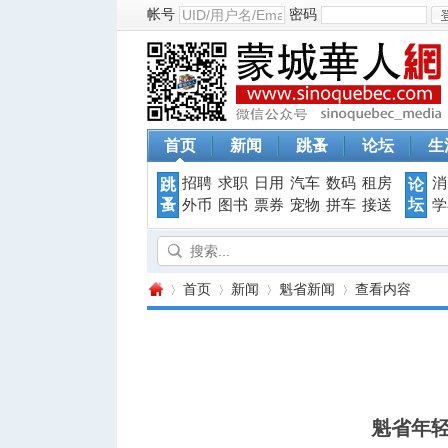
帐号
密码
首页
新闻
跳蚤
论坛
生
招聘
求职
日用
汽车
数码
租房
消
跳
论
蚤
坛
外币
图书
票券
宠物
拼车
接送
学
首页
新闻
魁省新闻
查看内容
蒙
›
›
›
›
魁省年