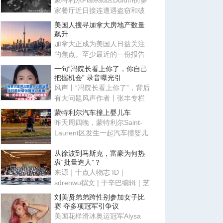
蒙特利尔Plateau区Duluth街多
家餐厅近日接连遭遇盗窃和破
坏，业者形容当地正经历一波
美国人搜寻加拿大房地产数量
飙升
加拿大正成为美国人日益关注
的焦点。至少最近的一份报告
显示，越来越多的美国公民对
一句“冯院长看上你了，你自己
移
把握机会” 录音曝光引
风声丨“冯院长看上你了”，背后
有大问题风声作者丨张丰专栏
作家河北邯郸丛台区法院执
蒙特利尔汽车撞上婴儿车
昨天周四晚，蒙特利尔Saint-
Laurent区发生一起汽车撞婴儿
车事故，一名20个月大幼童重
从徐波到马斯克，富豪为何热
衷“批量造人”？
来源｜十点人物志 ID｜
sdrenwu撰文 | 于辛巴编辑｜芝
士咸鱼、野格2026年7月，一
刘美贤弟弟跨性别参加女子比
张照片
赛 夺多项冠军引争议
美国花样滑冰奥运冠军Alysa