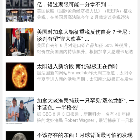
个小时，接美国大学高尔夫校队 ...
亿，错过期限可能一分拿不到 ...
美国依照《国际紧急经济权力法》（IEEPA）征收
关税，在美国最高法院今年 2 月裁定该关税违法
前，已获得超过 1600 亿元的总收入。近期全球多
种关税（包括 Section 122、301 和 338 条款）纷
美国对加拿大铝征重税反伤自身？卡尼：
纷出台，令退款进展变得容 ...
谈判有望"皆大欢喜" ...
美国自去年 6 月对进口铝产品加征 50% 关税后，
铝价在美国国内持续飙升。根据加拿大总理卡尼透
露，2025 年 6 月至 2026 年 6 月，美国铝生产者
物价指数上涨了 52%。卡尼在魁省一处 Rio Tinto
太阳进入新阶段 南北磁极正在倒转
铝厂外对媒体表示："虽 ...
据法国新闻网站Franceinfo昨天周二报道，太阳今
年夏季进入新的活动周期，太阳南北磁极正在发生
倒转。这一现象大约每11年出现一次。在太阳活动
达到峰值时，太阳两极会交换位置：北磁极转变为
南磁极，南磁极则转变为北 ...
加拿大老渔民捕获一只罕见"双色龙虾": 一
半蓝色, 一半橙色! ...
据 CBC 8 月 3 日报道，新斯科舍一名有 40 年经
验的龙虾渔民 Robert Wagner，最近捕获了一只极
为罕见的龙虾。这只龙虾从头到尾一边是蓝色，一
边是橙色，颜色分界极为分明。Wagner 表示：“我
不该存在的东西！月球背面最可怕的发现
当时只说了句‘哇！我这 ...