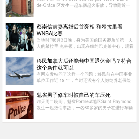
de-Grâce 区发生一起车辆起火事故，导致附近一
家清真寺的外墙受损，蒙特利尔消防局目前正在对
起火原因展开调查。凌晨 2 点左右，消防部门接到
报警称，一辆停放在 Aven ...
蔡崇信前妻离婚后首亮相 和希拉里看
WNBA比赛
当地时间8月3日晚，身为美国前国务卿兼前第一夫
人的希拉里·克林顿，出现在纽约巴克莱中心，观看
一场WNBA的比赛，纽约自由队迎战西雅图风暴
队。主场作战的纽约自由队最终以 95-83 获胜，位
移民加拿大后还能领中国退休金吗？符合
列总积分榜第七位，而风暴 ...
这个条件就可以
有网友发帖问了这样一个问题：移民前在中国事业
单位工作近 19 年，当时还没有个人缴纳养老保险
的规定，从未自己掏过钱——这种情况，还有没有
资格领国内退休金？这个问题戳到了很多中年移民
魁省男子修车时被自己的车压死
的痛处。在加拿大生活久了 ...
昨天周二晚间，魁省Portneuf地区Saint-Raymond
发生一起致命事故，一名60多岁的男子在进行车辆
维修时，被自己的汽车压住身亡。魁省省警
（SQ）于晚上6时30分左右接报，赶赴Saint-
Raymond的rang Sainte-Croix，当时一名 ...