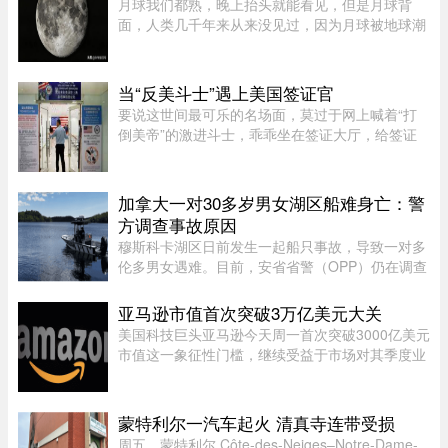
月球我们都熟，晚上抬头就能看见，但是月球背
面，人类几千年来从来没见过，因为月球被地球潮
汐锁定了，永远只有一面对着地球。背面只是从地
球视角无法观测，并非永久藏在黑暗里，月背和正
面一样拥有14天一轮的完整白 ...
当“反美斗士”遇上美国签证官
要说这世间最可乐的名场面，莫过于网上喊着“打
倒美帝”的激进斗士，乖乖坐在签证大厅，给签证
官赔笑脸递材料。老刘最近发现，简中网上的反美
画风肉眼可见变得柔和了。往日屡见不鲜的极端反
美狠话少了许多，火药味也 ...
加拿大一对30多岁男女湖区船难身亡：警
方调查事故原因
穆斯科卡湖区日前发生一起船只事故，导致一对多
伦多男女遇难。目前，安省省警（OPP）仍在调查
事故原因。警方表示，遇难者是一名 30 岁女性和
一名 32 岁男性，均为多伦多居民。安省省警指
亚马逊市值首次突破3万亿美元大关
出，出事时船上只有他们两人 ...
美国科技巨头亚马逊今天周一首次突破3000亿美元
市值这一象征性门槛，继续受益于市场对其季度业
绩的热烈反应。在纽约证券交易所，截至格林尼治
时间13时45分（美国东部时间上午9时50分），亚
马逊股价上涨5.20%，达到28 ...
蒙特利尔一汽车起火 清真寺连带受损
周五，蒙特利尔 Côte-des-Neiges–Notre-Dame-