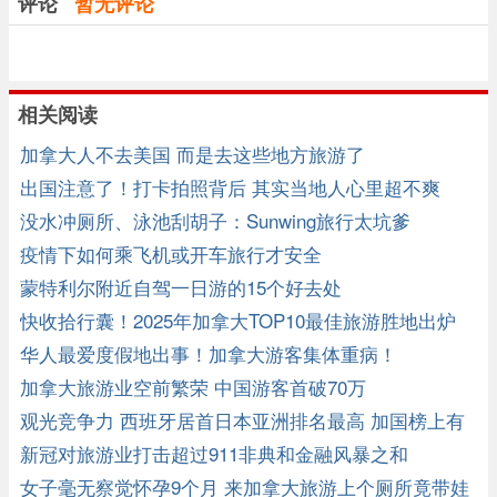
评论
暂无评论
相关阅读
加拿大人不去美国 而是去这些地方旅游了
出国注意了！打卡拍照背后 其实当地人心里超不爽
没水冲厕所、泳池刮胡子：Sunwing旅行太坑爹
疫情下如何乘飞机或开车旅行才安全
蒙特利尔附近自驾一日游的15个好去处
快收拾行囊！2025年加拿大TOP10最佳旅游胜地出炉
华人最爱度假地出事！加拿大游客集体重病！
加拿大旅游业空前繁荣 中国游客首破70万
观光竞争力 西班牙居首日本亚洲排名最高 加国榜上有
名
新冠对旅游业打击超过911非典和金融风暴之和
女子毫无察觉怀孕9个月 来加拿大旅游上个厕所竟带娃