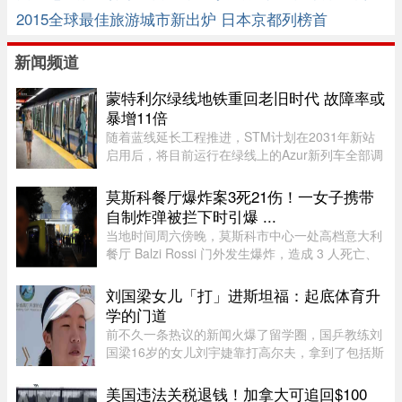
回家
2015全球最佳旅游城市新出炉 日本京都列榜首
新闻频道
蒙特利尔绿线地铁重回老旧时代 故障率或
暴增11倍
随着蓝线延长工程推进，STM计划在2031年新站
启用后，将目前运行在绿线上的Azur新列车全部调
往蓝线，以配合新线路技术要求。届时，蒙特利尔
客流量最高的绿线可能几乎全部由服役多年的MR-
莫斯科餐厅爆炸案3死21伤！一女子携带
73老旧列车运营。Projet Montr ...
自制炸弹被拦下时引爆 ...
当地时间周六傍晚，莫斯科市中心一处高档意大利
餐厅 Balzi Rossi 门外发生爆炸，造成 3 人死亡、
至少 21 人受伤。遇难者包括一名携带自制炸弹的
女子、餐厅的安保人员及一名顾客。爆炸发生在晚
刘国梁女儿「打」进斯坦福：起底体育升
上 8 点前，地点位于莫 ...
学的门道
前不久一条热议的新闻火爆了留学圈，国乒教练刘
国梁16岁的女儿刘宇婕靠打高尔夫，拿到了包括斯
坦福、UCLA、杜克等一众美国名校的录取。据
说，从6月15日那天开始，她每晚都要花上一到两
美国违法关税退钱！加拿大可追回$100