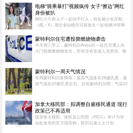
年 7 月 6 日至 16 ...
电梯“骑乘暴打”视频疯传 女子“擦边”网红
身份被扒
网红六六和儿子一起动手打人，却反被少女压制。
（图／X）湖北省仙桃市日前发生一起电梯冲突事
件！一名27岁的妈妈因儿子挡住电梯门被一名14岁
少女催促，心生不满竟先动手攻击，更教唆儿
蒙特利尔住宅遭投掷燃烧物袭击
子“帮我打她”。不料，她反遭 ...
今天周三早上，蒙特利尔Anjou区一处住宅遭人向
大门投掷燃烧物攻击，所幸没有造成人员受伤。根
据蒙特利尔警方（SPVM）初步消息，事件发生在
早上7点左右。一名男子疑似来到位于place de
Bellefontaine、靠近avenue de ...
蒙特利尔一周天气情况
本周蒙特利尔多降雨，最高气温多在28摄氏度，最
低气温在20摄氏度左右。目前蒙特利尔雨，气温22
摄氏度，体感26度；今天下午气温25摄氏度，体感
34，有雷暴风险；夜间最低20摄氏度。今天蒙特利
尔空气质量优，紫外线指数 ...
加拿大移民部：拟调整自雇移民通道 现行
政策已不再适用
据加拿大移民、难民及公民部（IRCC）审计与评
估处发布的官方报告称，联邦自雇人士计划
（SEPP）一直受到严重积压、高拒签率和长时间