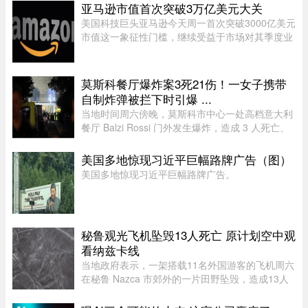
处理周期的困扰，主要原因是该计划“项目目标不
亚马逊市值首次突破3万亿美元大关
明确，资格标准过于宽泛”。SEPP 是 ...
美国科技巨头亚马逊今天周一首次突破3000亿美元
市值这一象征性门槛，继续受益于市场对其季度业
绩的热烈反应。在纽约证券交易所，截至格林尼治
时间13时45分（美国东部时间上午9时50分），亚
马逊股价上涨5.20%，达到28 ...
莫斯科餐厅爆炸案3死21伤！一女子携带
自制炸弹被拦下时引爆 ...
当地时间周六傍晚，莫斯科市中心一处高档意大利
餐厅 Balzi Rossi 门外发生爆炸，造成 3 人死亡、
至少 21 人受伤。遇难者包括一名携带自制炸弹的
女子、餐厅的安保人员及一名顾客。爆炸发生在晚
美国多地惊现习近平巨幅路牌广告（图）
上 8 点前，地点位于莫 ...
美国多地惊现习近平巨幅路牌广告。
秘鲁观光飞机坠毁13人死亡 原计划空中观
看纳兹卡线
当地政府表示，一架搭载11名外国游客的飞机周六
在秘鲁 Nazca 市郊外的一片田野坠毁，造成13人
死亡。