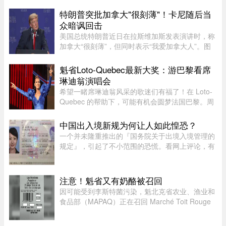
槽了自己在 Costco 购买的一袋红薯，迅速引发了
数百位加拿大网友的激烈共鸣与讨论。这原本只是
特朗普突批加拿大"很刻薄"！卡尼随后当
一句日常的抱怨，却意外演 ...
众暗讽回击
美国总统特朗普近日在拉斯维加斯发表演讲时，称
加拿大“很刻薄”，但同时表示“我爱加拿大人”。图
源：PBS周三，特朗普在拉斯维加斯的 Red Rock
Casino Resort Spa 发表演讲，宣传华盛顿的经济
魁省Loto-Quebec最新大奖：游巴黎看席
议程。他在发言中谈到 ...
琳迪翁演唱会
希望一睹席琳迪翁风采的歌迷们有福了！在 Loto-
Quebec 的帮助下，可能有机会圆梦法国巴黎。周
一，Loto-Quebec 推出了“Diva in Paris
Experience”抽奖活动，将抽出两位幸运歌迷（每
中国出入境新规为何让人如此惶恐？
人可携一名同伴），邀他们亲临现 ...
一个并未隆重推出的『国务院关于出境入境管理的
规定』，引起了不小范围的恐慌。看网上评论，有
人自我宽慰，觉得跟普通人没有多大关系；有些人
则以为，这规定表面含糊，实则主观性很强，随意
性很大，是一张隐性的网， ...
注意！魁省又有奶酪被召回
因可能受到李斯特菌污染，魁北克省农业、渔业和
食品部（MAPAQ）正在召回 Marché Toit Rouge
Inc.（地址：Repentigny 地区 160 Brien Blvd.）售
出的“Les Grondines”奶酪。受影响的产品为 2026