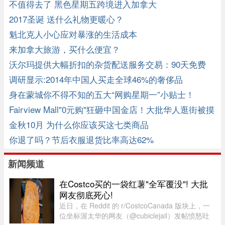
不值得去了 黑色星期五跨境进入加拿大
2017圣诞 送什么礼物更暖心？
魁北克人小心应对暴涨的生活成本
来加拿大旅游，买什么便宜？
沃尔玛提供大幅折扣的杂货配送服务交易：90天免费
调研显示:2014年中国人买走全球46%的奢侈品
身在蒙城你不得不知的五大“网购星期一”小贴士！
Fairview Mall"0元购"狂砸中国金店！大批华人逛街被摸
兜！ ...
金秋10月 为什么你应该买这七类商品
你退了吗？节后衣服退货比率高达62%
新闻频道
在Costco买的一袋红薯"全军覆没"! 大批
网友彻底死心!
近日，在 Reddit 的 r/CostcoCanada 版块上，一
位坐标渥太华的网友（@cubiclejail）发帖愤怒吐