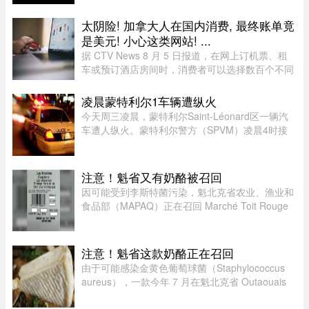
时间13时45分（美国东部时间上午9时50分），亚
马逊股价上涨5.20%，达到28 ...
太阴险! 加拿大人在国内消费, 最终账单竟
是美元! 小心这类网站! ...
据 CTV News 8 月 5 日报道，在网上订机票、租
车或预订酒店房间时，消费者可以选择数百个不同
网站。图片来源：Pexels，作者：Negative Space
虽然有些旅游类网站是加拿大本地公司，但许多并
凌晨蒙特利尔1车辆遭纵火
非如此，即使你要前往加拿 ...
今天周三凌晨，蒙特利尔Saint-Léonard区一辆汽
车遭人纵火。蒙特利尔警方（SPVM）凌晨4时接
到911报警，称Couture Boulevard靠近Larin
Street附近发生火灾。警方发言人Caroline
Chèvrefils表示，警员抵达现场时，火 ...
注意！魁省又有奶酪被召回
因可能受到李斯特菌污染，魁北克省农业、渔业和
食品部（MAPAQ）正在召回 Marché Toit Rouge
Inc.（地址：Repentigny 地区 160 Brien Blvd.）售
出的“Les Grondines”奶酪。受影响的产品为 2026
年 7 月 6 日至 16 ...
注意！魁省这款奶酪正在召回
由于可能感染金黄色葡萄球菌（Staphylococcus
aureus），一款今年 7 月在魁北克省 Outaouais
地区出售的奶酪已被紧急召回。魁省农业、渔业及