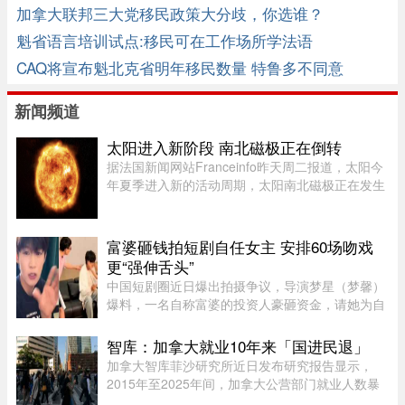
加拿大联邦三大党移民政策大分歧，你选谁？
魁省语言培训试点:移民可在工作场所学法语
CAQ将宣布魁北克省明年移民数量 特鲁多不同意
新闻频道
太阳进入新阶段 南北磁极正在倒转
据法国新闻网站Franceinfo昨天周二报道，太阳今
年夏季进入新的活动周期，太阳南北磁极正在发生
倒转。这一现象大约每11年出现一次。在太阳活动
达到峰值时，太阳两极会交换位置：北磁极转变为
南磁极，南磁极则转变为北 ...
富婆砸钱拍短剧自任女主 安排60场吻戏
更“强伸舌头”
中国短剧圈近日爆出拍摄争议，导演梦星（梦馨）
爆料，一名自称富婆的投资人豪砸资金，请她为自
己量身打造一部50多集短剧，不仅富婆亲自担任女
主角，并亲选男主角演员，还要求剧中安排60多场
智库：加拿大就业10年来「国进民退」
吻戏。男主角演员钟宇飞近 ...
加拿大智库菲沙研究所近日发布研究报告显示，
2015年至2025年间，加拿大公营部门就业人数暴
增29%，其占比显著上升，并对私营经济产生排挤