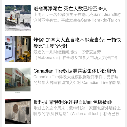
食品部（MAPAQ）于周一发布召回公告，受影响
的产品为 2026 年 7 月 9 日至 ...
魁省再添溺亡 死亡人数已增至49人
上周五，一名40多岁男子在魁北克Saint-Jean湖游
泳时不幸身亡。事故发生在Saint-Henri-de-Taillon
附近，位于Saint-Jean湖东北岸。下午4时30分左
右，目击者报警称有人在水中遇险。魁北克省警
（SQ）发言人Louis-Philipp ...
炸锅! 加拿大人直言吃不起麦当劳: 一顿快
餐比“正餐”还贵!
最近的一则财经新闻指出，尽管麦当劳
（McDonald’s）在全球及加拿大市场大力推广各
类“超值套餐”（Value Meals），但其销售额增长速
度依然出现了明显的放缓。图片来源：Global
Canadian Tire数据泄露案集体诉讼启动
News这一现象在加拿大知名社区论坛 r/ ...
Canadian Tire爆发大规模数据泄露事件，受影响
的加拿大居民有望加入针对 Canadian Tire 的新集
体诉讼。7 月 24 日，KND Complex Litigation 和
Hammerco Lawyers LLP 宣布，已代表受 2025 年
数据泄露影响的 Canadian ...
反科技 蒙特利尔连锁自助面包店被砸
刚过去的这个周末，蒙特利尔一家面包店外墙砖上
喷涂的“反科技运动”（Action anti tech）标语已被
抹得只剩隐约轮廓。就在上周三深夜，这家店的沿
街玻璃窗被人砸得粉碎。这是 Mamie Clafoutis 连