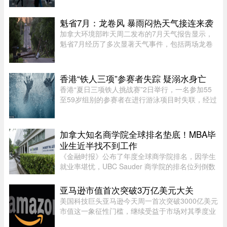
效应。报告指出，这种两极化的就业结构，特别是
在大西洋省份，恐将削弱国家的 ...
魁省7月：龙卷风 暴雨闷热天气接连来袭
加拿大环境部昨天周二发布的7月天气报告显示，
魁省7月经历了多次显著天气事件，包括两场龙卷
风、强雷暴、高温闷热天气及局部暴雨。7月21日
晚，源自安大略省的两场龙卷风先后进入魁省，分
别袭击了Laurentides地区的Ha ...
香港“铁人三项”参赛者失踪 疑溺水身亡
香港“夏日三项铁人挑战赛”2日举行，一名参加55
至59岁组别的参赛者在进行游泳项目时失联，经过
7小时的搜索，在海上被发现，送医后证实不治。
根据港媒报导，警方上午7时接获报案，一名男性
参赛者在大埔大美督附近海 ...
加拿大知名商学院全球排名垫底！MBA毕
业生近半找不到工作
《金融时报》公布了年度全球商学院排名，因学生
就业率堪忧，UBC Sauder 商学院的排名位列倒数
第二。一项针对近期 MBA 毕业生的调查显示，仅
有 53% 的人表示毕业三个月内找到工作。图片：
亚马逊市值首次突破3万亿美元大关
RICHARD LAM /PNG在今年的 MB ...
美国科技巨头亚马逊今天周一首次突破3000亿美元
市值这一象征性门槛，继续受益于市场对其季度业
绩的热烈反应。在纽约证券交易所，截至格林尼治