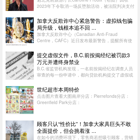
2023年下令取消一场反堕胎活动，被法院判决支付
6万元赔偿金。负责审理此案的法官认定，
Caroline Proulx“滥用了自己的权力”，其行为缺乏
加拿大反欺诈中心紧急警告：虚拟钱包骗
合理依据。 ...
局升级，钱根本追不回 ...
加拿大反欺诈中心（Canadian Anti-Fraud
Centre，CAFC）近日发布最新警告，提醒所有使
用加密货币钱包的用户，尤其是加密货币投资者，
警惕日益猖獗的相关诈骗活动。CAFC 指出，一旦
提交虚假文件，B.C.前按揭经纪被罚款3
加密货币被盗或转出，几乎不可能追 ...
万元并遭终身禁业
B.C.省监管机构发现，一名前按揭经纪在调查人员
审查的每一份申请中，都向贷款机构提交了虚假或
具有误导性的信息，因此被终身禁止重返该行业。
世纪超市本周特价
点击图片查看大图南岸分店：Pierrefonds分店：
Greenfield Park分店：
顾客只认“性价比”！加拿大家具巨头不敢
全面提价，但会挑着涨 ...
在如今的消费环境下，零售商若想吸引顾客，营销