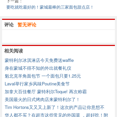
下一篇：
要吃就吃最好的！蒙城最棒的三家面包甜点店！
评论
暂无评论
相关阅读
蒙特利尔冰淇淋店今天免费送waffle
身在蒙城不得不知的外出就餐礼仪
魁北克羊角面包节 一个面包只要1.25元
Laval举行家乡风味Poutine美食节
加拿大百佳餐厅 蒙特利尔Toque! 再次称霸
美国最火的日式烤肉店来蒙特利尔了！
Tim Hortons又又又上新了！这次的产品让你意想不
到！
华人都不买？在超市这些常见的外国菜 ，超好吃！附