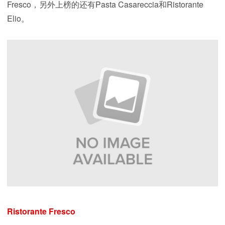
Fresco，另外上榜的还有Pasta Casareccia和Ristorante
Elio。
Ristorante Fresco