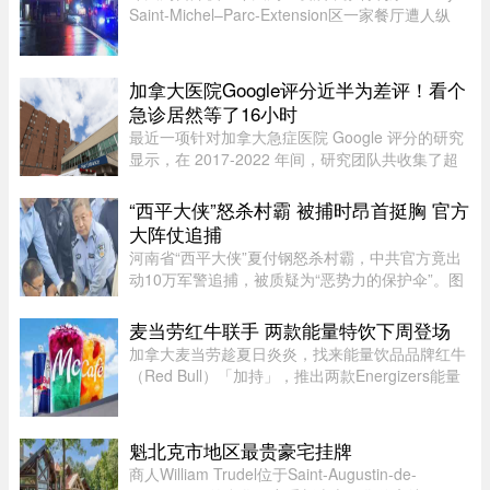
Saint-Michel–Parc-Extension区一家餐厅遭人纵
火。事件发生在凌晨约2时，地点是Jean-Talon Est
街、De Lorimier大道交界处的Pho Viêt Nam餐
厅。据悉，一名嫌疑人先 ...
加拿大医院Google评分近半为差评！看个
急诊居然等了16小时
最近一项针对加拿大急症医院 Google 评分的研究
显示，在 2017-2022 年间，研究团队共收集了超
5.3 万条 Google 评论，随机抽取了 1,000 条进行
深入分析。数据显示，47.9% 的评论为负面，远高
“西平大侠”怒杀村霸 被捕时昂首挺胸 官方
于正面（32.3%）和中立（ ...
大阵仗追捕
河南省“西平大侠”夏付钢怒杀村霸，中共官方竟出
动10万军警追捕，被质疑为“恶势力的保护伞”。图
为夏付钢8日被捕。（图撷自微博）河南省驻马店
市西平县“村霸”侯男，长期鱼肉乡里让民众有苦难
麦当劳红牛联手 两款能量特饮下周登场
言，侯男近来因装修 ...
加拿大麦当劳趁夏日炎炎，找来能量饮品品牌红牛
（Red Bull）「加持」，推出两款Energizers能量
特饮——红牛Dragonberry Energizer及红牛
Tropicberry Energizer。Dragonberry Energizer以
红牛能量饮品配搭蓝树莓（blu ...
魁北克市地区最贵豪宅挂牌
商人William Trudel位于Saint-Augustin-de-