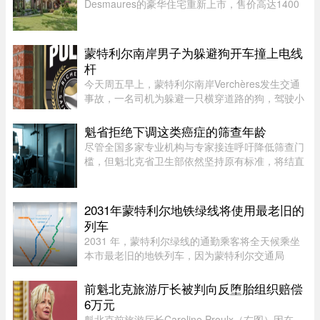
Desmaures的豪华住宅重新上市，售价高达1400
万元，创下魁北克市地区豪宅挂牌价格新纪录，超
过另一位知名企业家Louis Têtu目前售价1200万元
的豪宅。这栋位于Joseph-Dugal街 ...
蒙特利尔南岸男子为躲避狗开车撞上电线
杆
今天周五早上，蒙特利尔南岸Verchères发生交通
事故，一名司机为躲避一只横穿道路的狗，驾驶小
型货车撞上电线杆，导致132号公路双向封闭。事
故发生在上午7点左右，受影响路段位于Saint-
魁省拒绝下调这类癌症的筛查年龄
Alexandre街与Calixa-Lavallé ...
尽管全国多家专业机构与专家接连呼吁降低筛查门
槛，但魁北克省卫生部依然坚持原有标准，将结直
肠癌的建议筛查年龄维持在 50 岁，拒绝下调至 45
岁。近年来，越来越多的证据表明结直肠癌正呈现
年轻化趋势。为此，加拿 ...
2031年蒙特利尔地铁绿线将使用最老旧的
列车
2031 年，蒙特利尔绿线的通勤乘客将全天候乘坐
本市最老旧的地铁列车，因为蒙特利尔交通局
（STM）准备在该网络的两条线路之间对调列车。
六年后，当蓝线延长线通车时，STM 将把现代化
前魁北克旅游厅长被判向反堕胎组织赔偿
的 Azur 列车从绿线调往蓝线。作为 ...
6万元
魁北克前旅游厅长Caroline Proulx（右图）因在