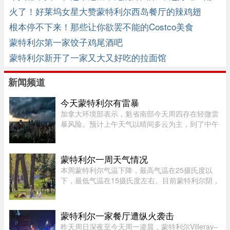
做法
火了！好莱坞女星大赞蒙特利尔西岛餐厅的辣鸡翅
根本停不下来！那些让你欲罢不能的Costco美食
蒙特利尔第一家饺子鸡尾酒吧
蒙特利尔新开了一家又大又好吃的拉面馆
新闻频道
今天蒙特利尔有雷暴
加拿大环境部表示，魁省南部今天周四存在轻微雷
暴风险。预计上午天气以晴间多云为主，到了中午
至下午初，蒙特利尔可能出现阵雨，并伴有局部雷
暴。随后，雷暴云团预计将向Estrie方向移动，
Mauricie地区下午也有可能受 ...
蒙特利尔一周天气情况
本周蒙特利尔气温下降，最高气温在25摄氏度以
下，最低气温在15摄氏度左右。目前蒙特利尔阴，
气温20摄氏度，体感22度；今天下午有雷阵雨，气
温27摄氏度，体感34；晚上23摄氏度，夜间最低
18摄氏度。今天蒙特利尔空气质 ...
蒙特利尔一家餐厅遭纵火袭击
昨天周日深夜至今天周一凌晨，蒙特利尔Villeray–