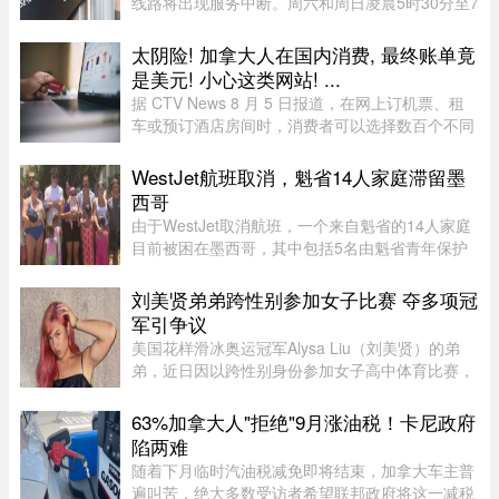
线路将出现服务中断。周六和周日凌晨5时30分至7
时30分，REM全线暂停服务；其中Anse-à-l’Orme
至Bois-Franc路段停运时间将持续至上午10时。
太阴险! 加拿大人在国内消费, 最终账单竟
REM将安排接驳巴士连接受影响 ...
是美元! 小心这类网站! ...
据 CTV News 8 月 5 日报道，在网上订机票、租
车或预订酒店房间时，消费者可以选择数百个不同
网站。图片来源：Pexels，作者：Negative Space
虽然有些旅游类网站是加拿大本地公司，但许多并
WestJet航班取消，魁省14人家庭滞留墨
非如此，即使你要前往加拿 ...
西哥
由于WestJet取消航班，一个来自魁省的14人家庭
目前被困在墨西哥，其中包括5名由魁省青年保护
局（DPJ）安置照顾的女孩。52岁的寄养家庭母亲
Josée Pelletier表示，一家人原定周一返程，却在
刘美贤弟弟跨性别参加女子比赛 夺多项冠
起飞前数小时收到航班取消 ...
军引争议
美国花样滑冰奥运冠军Alysa Liu（刘美贤）的弟
弟，近日因以跨性别身份参加女子高中体育比赛，
在美国引发广泛争议。据报道，Jaylin Liu此前名叫
Joshua，后来认同为女性，并开始代表加州高中参
63%加拿大人"拒绝"9月涨油税！卡尼政府
加女子体育赛事。自2025 ...
陷两难
随着下月临时汽油税减免即将结束，加拿大车主普
遍叫苦，绝大多数受访者希望联邦政府将这一减税