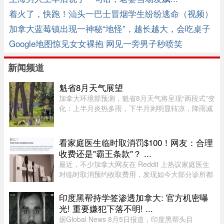
着火了，快跑！汕头一巴士冒烟学生纷纷逃命（视频）
加拿大蓝莓镇出现一神秘“地怪”，越长越大，会吃桌子
吞大树！ ...
Google地图惊见女女裸抱 网见一旁男子秒喷笑
新闻频道
魁省8月天气展望
加拿大环境部预测，魁省8月天气将呈现“两段式”变
化：上半月炎热多雨，下半月则明显转凉，降雨减
少。8月初，魁省多个地区已迎来较多降雨。未来
第一周，中部和东部地区气温预计将高于正常水
平，而南部地区气温则略低 ...
看家庭医生临时取消罚$100！网友：合理
收费还是"霸王条款"？ ...
最近，不少加拿大网友在 Reddit 上热议家庭医生
对临时取消预约收取费用，发现如今大部分诊所都
设有“24小时内取消预约须交费”的规定，金额多在
$60至$100之间。多名网友表示，这类收费政策其
印度黑帮持学签渗透加拿大: 官方机密曝
实已经实行十年以上，$60 ...
光! 重要嫌犯下落不明! ...
据Global News 8月5日报道，印度黑帮头目