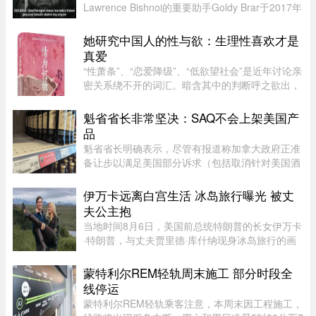
Lawrence Bishnoi的重要助手Goldy Brar于2017年
来到加拿大，表面上是前往BC省Kamloops的
Thompson Rivers University就读。但记录显示，
她研究中国人的性与欲：生理性喜欢才是
目前“无法确认”他是否真的上过课。实 ...
真爱
“性萧条”、“恋爱降级”、“低欲望社会”是近年讨论亲
密关系绕不开的词汇。暗含其中的判断呼之欲出，
当下的年轻人，正在对亲密关系失去兴趣。香港大
学教授吴存存，却对这一普遍的直觉保持怀疑。她
魁省省长非常坚决：SAQ不会上架美国产
认为，欲望绝不会 ...
品
魁省省长明确表示，尽管有报道称加拿大政府正准
备让步以满足美国部分诉求（包括取消针对美国酒
类的禁令），但魁省 SAQ 的货架上依然不会上架
任何美国产品。根据省长 Christine Fréchette 办公
伊万卡远离白宫生活 冰岛旅行曝光 被丈
室周五发表的声明，在 ...
夫公主抱
当地时间8月6日，美国前总统特朗普的长女伊万卡
·特朗普，与丈夫贾里德·库什纳现身冰岛旅行的画
面引发关注。照片中，两人在当地度假期间互动亲
密，伊万卡被贾里德来了一个“公主抱”，两个人就
蒙特利尔REM轻轨周末施工 部分时段全
宛若刚刚订婚一般。现 ...
线停运
蒙特利尔REM轻轨乘客注意，本周末因工程施工，