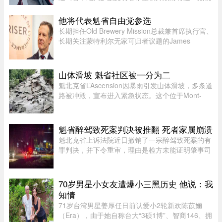
政策永久化。由加拿大纳税人联盟委托 Leger 民调
公司进行的最新调查显示，63% 的加拿大人希望总
他将代表魁省自由党参选
理卡尼（Mark Carney）将 ...
长期担任Old Brewery Mission总裁兼首席执行官、
长期关注蒙特利尔无家可归者议题的James
Hughes，将代表魁北克自由党（PLQ）参加今秋
省选。CTV News援引消息人士称，自由党党魁
Charles Milliard预计将于今天周四下午 ...
山体滑坡 魁省社区被一分为二
魁北克省L’Ascension因暴雨引发山体滑坡，多条道
路被冲毁，宣布进入紧急状态。这个位于Mont-
Tremblant以北、约900人居住的小镇，部分主街被
洪水冲断，整个社区几乎被“一分为二”。周日晚上
至周一下午，降雨量超过1 ...
魁省醉驾致死案判决被推翻 死者家属崩溃
魁北克省上诉法院近日撤销了一宗醉驾致死案的有
罪判决，并下令重审，理由是检方未能证明肇事司
机的醉酒状态与致命车祸存在足够直接的因果关
系。事故发生于2020年8月27日晚，43岁的
Yannick Potvin驾驶踏板车行驶在Sai ...
70岁男星小女友遭爆小三黑历史 他说：我
知情
71岁台湾男星姜厚任日前认爱小2轮新欢陈苡㛤
（Era），由于她自称台大“3硕1博”、智商146、拥