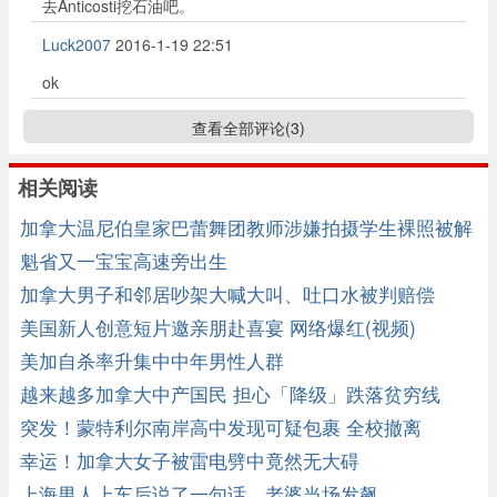
去Anticosti挖石油吧。
Luck2007
2016-1-19 22:51
ok
查看全部评论(
3
)
相关阅读
加拿大温尼伯皇家巴蕾舞团教师涉嫌拍摄学生裸照被解
雇
魁省又一宝宝高速旁出生
加拿大男子和邻居吵架大喊大叫、吐口水被判赔偿
$4,457
美国新人创意短片邀亲朋赴喜宴 网络爆红(视频)
美加自杀率升集中中年男性人群
越来越多加拿大中产国民 担心「降级」跌落贫穷线
突发！蒙特利尔南岸高中发现可疑包裹 全校撤离
幸运！加拿大女子被雷电劈中竟然无大碍
上海男人上车后说了一句话，老婆当场发飙...