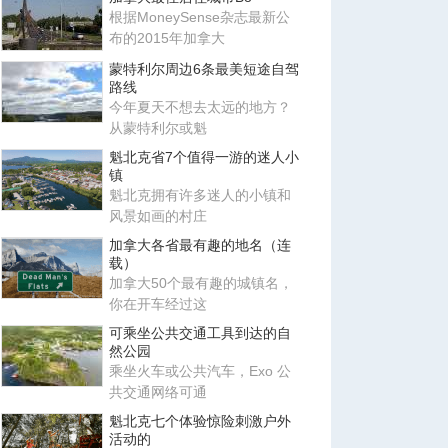
根据MoneySense杂志最新公
布的2015年加拿大
蒙特利尔周边6条最美短途自驾
路线
今年夏天不想去太远的地方？
从蒙特利尔或魁
魁北克省7个值得一游的迷人小
镇
魁北克拥有许多迷人的小镇和
风景如画的村庄
加拿大各省最有趣的地名（连
载）
加拿大50个最有趣的城镇名，
你在开车经过这
可乘坐公共交通工具到达的自
然公园
乘坐火车或公共汽车，Exo 公
共交通网络可通
魁北克七个体验惊险刺激户外
活动的