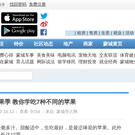
找回密码
免费注册
登
|
租房
|
售房
|
生意
|
就业
|
活动
活
特价
社区动态
地产
商家
蒙城黄页
费心得
蒙城车事
美食美味
电脑电讯
宠物天地
交友联谊
体育健
在蒙城
育儿话题
网际说法
留学移民
理财投资
就业经商
蒙城物
录
果季 教你学吃7种不同的苹果
 16:12
|
查看:
9154
|
来自: 蒙城华人网
地特别松脆多汁。甜酸适中，生吃最好，是最迂唪迎的苹果。此外
长达12周。