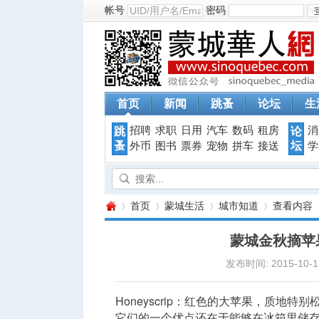
帐号
密码
首页
新闻
跳蚤
论坛
生
招聘
求职
日用
汽车
数码
租房
消
跳
论
蚤
坛
外币
图书
票券
宠物
拼车
接送
学
首页
蒙城生活
城市知道
查看内容
蒙城金秋摘苹
发布时间: 2015-10-13
蒙
›
›
›
›
Honeyscrip：红色的大苹果，质
它们的一个优点还在于能够在冰箱里储存