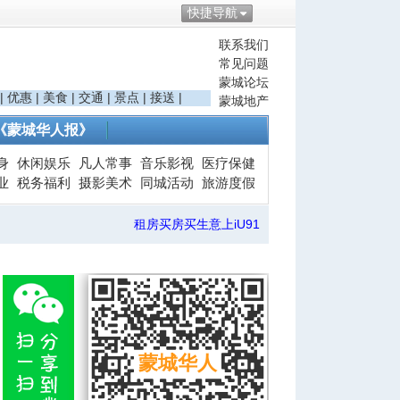
快捷导航
联系我们
常见问题
蒙城论坛
|
优惠
|
美食
|
交通
|
景点
|
接送
|
蒙城地产
《蒙城华人报》
身
休闲娱乐
凡人常事
音乐影视
医疗保健
业
税务福利
摄影美术
同城活动
旅游度假
租房买房买生意上iU91