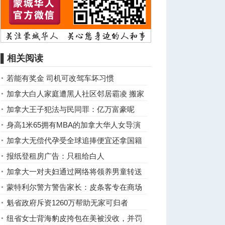
▌相关阅读
若能有奖金 司机可改驾车坏习惯
加拿大白人家庭遭黑人社区邻居霸凌 搬家
(组图)
加拿大王子犯法与民同罪：亿万富豪呢
身高1米65拥有MBA的加拿大华人女导演
和作家嫁给1.05米的非洲人 ...
加拿大无偿代孕受全球追捧便宜还拿国籍
报纸登租房广告：只租给白人
加拿大一对夫妇通过网络将领养男童转送
陌生人
蒙特利尔警方警告家长：皮条客专在商场
寻觅少女
魁省政府斥资1260万帮助无家可归者
纽省女士背海豹皮挎包在美被没收，并罚