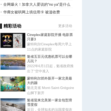
款250美元
全网爆火！加拿大人爱说的“no ya”是什么
意思？！
华裔女被哄网上填信用卡 被滥收费
▌精彩活动
更多活动
Cineplex家庭影院开播 电影票
只要3
蒙特利尔Cineplex每周六早上
11点的家庭影院
魁省五百元优惠机票可以去哪
儿玩？
2022年6月1日起，魁省政府推
出了“空中准入
蒙特利尔郊外新开一家北美最
大的蹦
魁北克省 Mont-Saint-Grégoire
山脚下新开
魁省迎来北美第一家全包型滑
雪度假
近日，全球知名的法国度假连