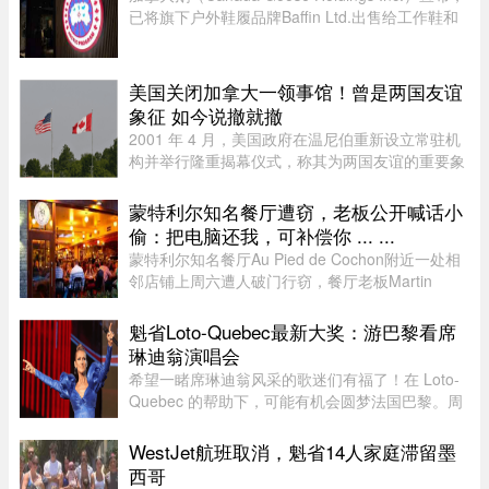
已将旗下户外鞋履品牌Baffin Ltd.出售给工作鞋和
军用鞋制造商L.P. Royer Inc.。加拿大鹅没有透露
此次交易的金额和具体条款，但表示，出售Baffin
旨在简化运营模式，将更 ...
美国关闭加拿大一领事馆！曾是两国友谊
象征 如今说撤就撤
2001 年 4 月，美国政府在温尼伯重新设立常驻机
构并举行隆重揭幕仪式，称其为两国友谊的重要象
征。美国驻加拿大大使 Gordon Giffin 当时与时任
曼省省长 Gary Doer 一同出席仪式。Giffin 表
蒙特利尔知名餐厅遭窃，老板公开喊话小
示：“这不仅体现了美国政 ...
偷：把电脑还我，可补偿你 ... ...
蒙特利尔知名餐厅Au Pied de Cochon附近一处相
邻店铺上周六遭人破门行窃，餐厅老板Martin
Picard的电脑被盗。他如今公开向公众求助，希望
找回电脑。据Martin Picard介绍，被盗地点位于
魁省Loto-Quebec最新大奖：游巴黎看席
Plateau-Mont-Royal区Duluth Es ...
琳迪翁演唱会
希望一睹席琳迪翁风采的歌迷们有福了！在 Loto-
Quebec 的帮助下，可能有机会圆梦法国巴黎。周
一，Loto-Quebec 推出了“Diva in Paris
Experience”抽奖活动，将抽出两位幸运歌迷（每
WestJet航班取消，魁省14人家庭滞留墨
人可携一名同伴），邀他们亲临现 ...
西哥