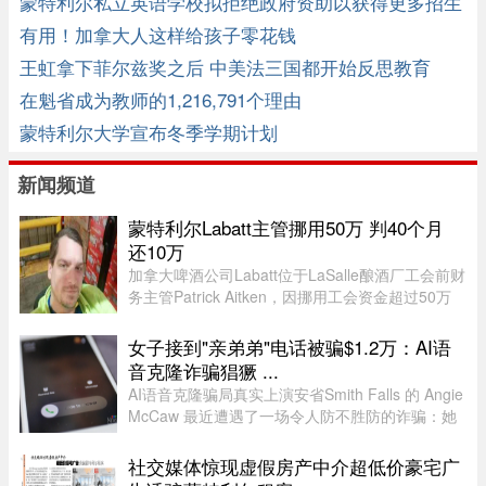
蒙特利尔私立英语学校拟拒绝政府资助以获得更多招生
空间
有用！加拿大人这样给孩子零花钱
王虹拿下菲尔兹奖之后 中美法三国都开始反思教育
在魁省成为教师的1,216,791个理由
蒙特利尔大学宣布冬季学期计划
新闻频道
蒙特利尔Labatt主管挪用50万 判40个月
还10万
加拿大啤酒公司Labatt位于LaSalle酿酒厂工会前财
务主管Patrick Aitken，因挪用工会资金超过50万
元，被蒙特利尔法院判处40个月（约3年4个月）监
禁，并被勒令向工会赔偿10万元。Aitken在Labatt
女子接到"亲弟弟"电话被骗$1.2万：AI语
工作15年，并于2020年担 ...
音克隆诈骗猖獗 ...
AI语音克隆骗局真实上演安省Smith Falls 的 Angie
McCaw 最近遭遇了一场令人防不胜防的诈骗：她
接到一通自称为弟弟 Mike 的电话，对方不仅准确
叫出了她弟弟的名字，连声音都几乎一模一
社交媒体惊现虚假房产中介超低价豪宅广
样。"电话那头听起来真的就是我 ...