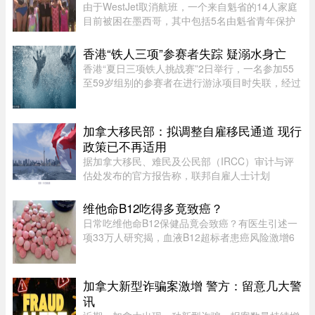
由于WestJet取消航班，一个来自魁省的14人家庭
目前被困在墨西哥，其中包括5名由魁省青年保护
局（DPJ）安置照顾的女孩。52岁的寄养家庭母亲
Josée Pelletier表示，一家人原定周一返程，却在
香港“铁人三项”参赛者失踪 疑溺水身亡
起飞前数小时收到航班取消 ...
香港“夏日三项铁人挑战赛”2日举行，一名参加55
至59岁组别的参赛者在进行游泳项目时失联，经过
7小时的搜索，在海上被发现，送医后证实不治。
根据港媒报导，警方上午7时接获报案，一名男性
参赛者在大埔大美督附近海 ...
加拿大移民部：拟调整自雇移民通道 现行
政策已不再适用
据加拿大移民、难民及公民部（IRCC）审计与评
估处发布的官方报告称，联邦自雇人士计划
（SEPP）一直受到严重积压、高拒签率和长时间
处理周期的困扰，主要原因是该计划“项目目标不
维他命B12吃得多竟致癌？
明确，资格标准过于宽泛”。SEPP 是 ...
日常吃维他命B12保健品竟会致癌？有医生引述一
项33万人研究揭，血液B12超标者患癌风险激增6
倍。但B12超标绝非致癌元凶，反而是体内1大警
号有关。医生拆解致癌真相：患癌风险高6倍家医
科医生陈欣湄在Facebook专页发文 ...
加拿大新型诈骗案激增 警方：留意几大警
讯