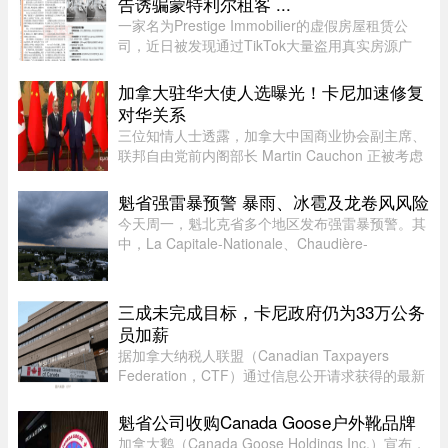
告诱骗蒙特利尔租客 ...
一家名为Prestige Immobilier的虚假房屋租赁公
司，近日被发现通过TikTok大量盗用真实房源广
告，以远低于市场价的租金吸引蒙特利尔都会区租
客，再以“预约看房”为由索取押金和个人资料。部
加拿大驻华大使人选曝光！卡尼加速修复
分虚假视频播放量高达27万 ...
对华关系
三位知情人士透露，加拿大中国商业协会副主席、
联邦自由党前内阁部长 Martin Cauchon 正被考虑
担任渥太华驻中国大使人选。目前，加中两国正努
力修复受损的外交和经济关系。Martin Cauchon
魁省强雷暴预警 暴雨、冰雹及龙卷风风险
曾在让·克雷蒂安政府任司 ...
今天周一，魁北克省多个地区发布强雷暴预警。其
中，La Capitale-Nationale、Chaudière-
Appalaches、Estrie、Mauricie以及Montérégie地
区受影响最大。加拿大环境部在天气预警中提
醒：“今天下午至今晚，天气条件有 ...
三成未完成目标，卡尼政府仍为33万公务
员加薪
据加拿大纳税人联盟（Canadian Taxpayers
Federation，CTF）通过信息公开请求获得的最新
数据，联邦政府去年为超过 33.6 万名公务员加
薪。数据显示，2025 年有 78% 的联邦雇员获得了
魁省公司收购Canada Goose户外靴品牌
薪资提升，而工资下降者还不到万分 ...
加拿大鹅（Canada Goose Holdings Inc.）宣布，