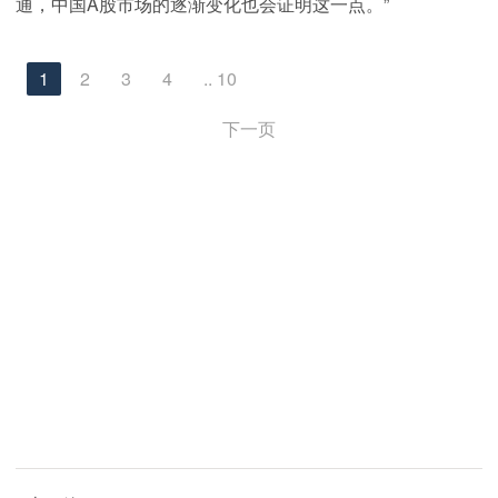
通，中国A股市场的逐渐变化也会证明这一点。”
1
2
3
4
.. 10
下一页