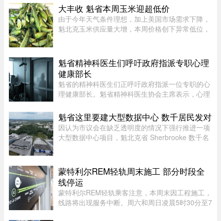
历。这位魁省年轻选手在国际舞台上表现惊艳，一
大丰收 魁省本周玉米迎超低价
举获得4枚奖牌。Fontaine代 ...
由于今年天气条件理想，加上美国市场需求下降，
魁北克玉米供应量大增，本周价格创下异常低位，
让期待已久的消费者大饱口福。位于Montérégie地
区Saint-Paul-d’Abbotsford的Jardins Damaco负责
人David Côté表示， ...
魁省精神科医生们呼吁政府指派专职心理
健康部长
魁省的精神科医生们正呼吁政府指派一位专职的心
理健康部长。魁省精神科医生协会主席表示，心理
健康部长有助于统筹协调政府各部门的行动，并确
保心理健康问题在选举周期之后依然能被列为优先
魁省这里要建大型数据中心 数千居民发对
事项。在蒙特利尔无家可归 ...
因认为市议会在缺乏透明度的情况下强行推进一项
大型数据中心项目，魁北克省 Sherbrooke 数千名
居民签署了一份反对请愿书。居民们对该项目的环
境影响和噪音问题表示担忧。他们要求开展环境评
估并举行公开辩论，同时对 ...
蒙特利尔REM轻轨周末施工 部分时段全
线停运
蒙特利尔REM轻轨乘客注意，本周末因工程施工，
线路将出现服务中断。周六和周日凌晨5时30分至7
时30分，REM全线暂停服务；其中Anse-à-l’Orme