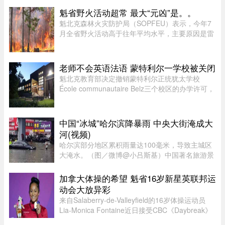
平，而南部地区气温则略低 ...
魁省野火活动超常 最大“元凶”是。。
魁北克森林火灾防护局（SOPFEU）表示，今年7
月全省野火活动高于往年平均水平，主要原因是雷
击频繁。在重点防火区域，7月共发生90起森林火
灾，烧毁约1675公顷森林。相比之下，近年7月平
均为66起火灾，受影响面积约111 ...
老师不会英语法语 蒙特利尔一学校被关闭
魁北克教育部决定撤销蒙特利尔正统犹太学校
École communautaire Belz三个校区的办学许可，
原因包括教师资质不足、未完全遵守魁省课程要
求，以及校舍安全问题。根据TVA Nouvelles通过
魁北克行政法庭获得的文件，学校 ...
中国“冰城”哈尔滨降暴雨 中央大街淹成大
河(视频)
哈尔滨部分地区累积雨量达100毫米，导致主城区
大淹水。（图／微博@小吕斯基）中国著名旅游景
点哈尔滨，4日中午突然降下暴雨。部分地区累积
雨量达100毫米，导致主城区大淹水。游客最爱逛
加拿大体操的希望 魁省16岁新星英联邦运
的中央大街，也积水严重。民众 ...
动会大放异彩
来自Salaberry-de-Valleyfield的16岁体操运动员
Lia-Monica Fontaine近日接受CBC《Daybreak》
节目采访，分享了自己首次参加英联邦运动会的经