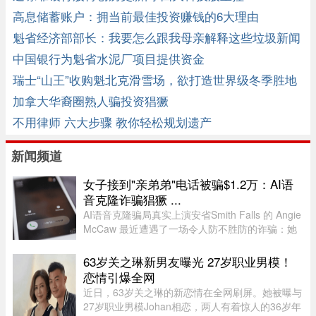
高息储蓄账户：拥当前最佳投资赚钱的6大理由
魁省经济部部长：我要怎么跟我母亲解释这些垃圾新闻
中国银行为魁省水泥厂项目提供资金
瑞士“山王”收购魁北克滑雪场，欲打造世界级冬季胜地
加拿大华裔圈熟人骗投资猖獗
不用律师 六大步骤 教你轻松规划遗产
新闻频道
女子接到"亲弟弟"电话被骗$1.2万：AI语
音克隆诈骗猖獗 ...
AI语音克隆骗局真实上演安省Smith Falls 的 Angie
McCaw 最近遭遇了一场令人防不胜防的诈骗：她
接到一通自称为弟弟 Mike 的电话，对方不仅准确
叫出了她弟弟的名字，连声音都几乎一模一
63岁关之琳新男友曝光 27岁职业男模！
样。"电话那头听起来真的就是我 ...
恋情引爆全网
近日，63岁关之琳的新恋情在全网刷屏。她被曝与
27岁职业男模Johan相恋，两人有着惊人的36岁年