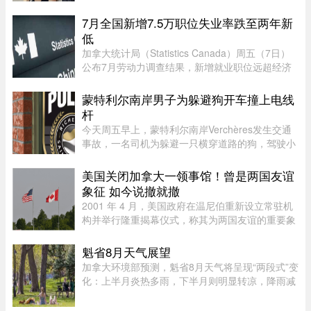
龄差。最有话题度的是，男方经纪人大方出面承
认，作为当事人的关之琳却始终保持沉默，既不承
7月全国新增7.5万职位失业率跌至两年新
认也不否认，这份淡定态度， ...
低
加拿大统计局（Statistics Canada）周五（7日）
公布7月劳动力调查结果，新增就业职位远超经济
师预期，失业率亦跌至两年来最低水平。统计局数
据显示，7月新增职位达75,000个，远高于路透社
蒙特利尔南岸男子为躲避狗开车撞上电线
（Reuters）经济师预测的15, ...
杆
今天周五早上，蒙特利尔南岸Verchères发生交通
事故，一名司机为躲避一只横穿道路的狗，驾驶小
型货车撞上电线杆，导致132号公路双向封闭。事
故发生在上午7点左右，受影响路段位于Saint-
美国关闭加拿大一领事馆！曾是两国友谊
Alexandre街与Calixa-Lavallé ...
象征 如今说撤就撤
2001 年 4 月，美国政府在温尼伯重新设立常驻机
构并举行隆重揭幕仪式，称其为两国友谊的重要象
征。美国驻加拿大大使 Gordon Giffin 当时与时任
曼省省长 Gary Doer 一同出席仪式。Giffin 表
魁省8月天气展望
示：“这不仅体现了美国政 ...
加拿大环境部预测，魁省8月天气将呈现“两段式”变
化：上半月炎热多雨，下半月则明显转凉，降雨减
少。8月初，魁省多个地区已迎来较多降雨。未来
第一周，中部和东部地区气温预计将高于正常水