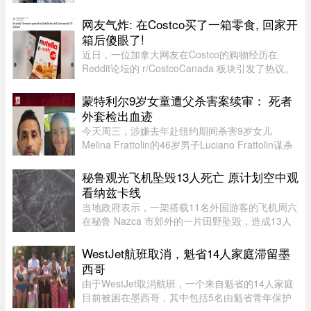
眼睛上的纱布。老兵重见光明，激动得想坐起来道
谢，她连忙摆手：“不用起来，不用起来”。镜头扫
网友气炸: 在Costco买了一箱零食, 回家开
过去，齐肩发，淡蓝新中 ...
箱后傻眼了!
近日，一位加拿大网友在Costco的购物经历在
Reddit论坛的 r/CostcoCanada 板块引发了热议。
这位网友兴冲冲地买了一箱心爱的巧克力零食，结
果回家一开箱，血压直接飙升——里面的零食居然
蒙特利尔9岁女童遭父杀害案续审： 死者
凭空消失了近三分之一！图片来 ...
外套检出血迹
今天周三，涉嫌去年赴纽约期间杀害9岁女儿
Melina Frattolin的46岁男子Luciano Frattolin谋杀
案继续审理。Melina生前居住在蒙特利尔。
Luciano Frattolin被控二级谋杀及藏匿尸体，两项
秘鲁观光飞机坠毁13人死亡 原计划空中观
罪名均不认罪，自2025年7月被捕以 ...
看纳兹卡线
当地政府表示，一架搭载11名外国游客的飞机周六
在秘鲁 Nazca 市郊外的一片田野坠毁，造成13人
死亡。
WestJet航班取消，魁省14人家庭滞留墨
西哥
由于WestJet取消航班，一个来自魁省的14人家庭
目前被困在墨西哥，其中包括5名由魁省青年保护