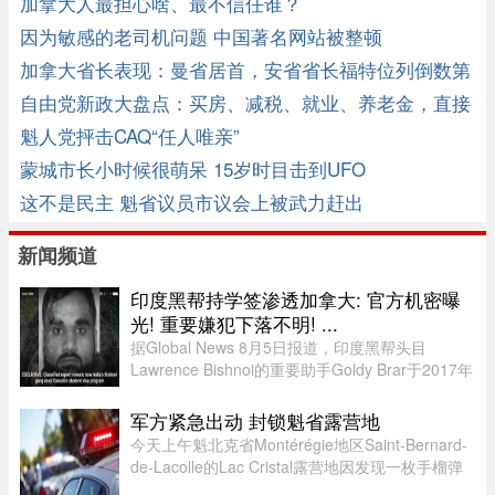
加拿大人最担心啥、最不信任谁？
因为敏感的老司机问题 中国著名网站被整顿
加拿大省长表现：曼省居首，安省省长福特位列倒数第
二
自由党新政大盘点：买房、减税、就业、养老金，直接
影响你的钱包 ...
魁人党抨击CAQ“任人唯亲”
蒙城市长小时候很萌呆 15岁时目击到UFO
这不是民主 魁省议员市议会上被武力赶出
新闻频道
印度黑帮持学签渗透加拿大: 官方机密曝
光! 重要嫌犯下落不明! ...
据Global News 8月5日报道，印度黑帮头目
Lawrence Bishnoi的重要助手Goldy Brar于2017年
来到加拿大，表面上是前往BC省Kamloops的
Thompson Rivers University就读。但记录显示，
军方紧急出动 封锁魁省露营地
目前“无法确认”他是否真的上过课。实 ...
今天上午魁北克省Montérégie地区Saint-Bernard-
de-Lacolle的Lac Cristal露营地因发现一枚手榴弹
而发布炸弹警报。魁省省警（SQ）发言人Louis-