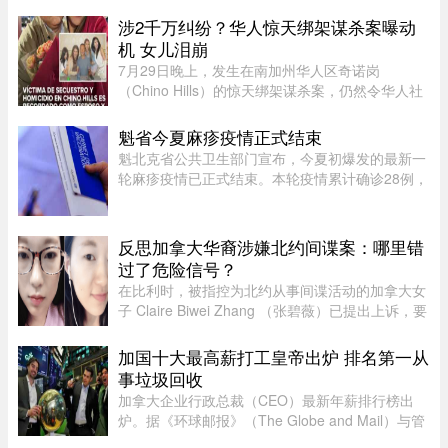
局（DPJ）安置照顾的女孩。52岁的寄养家庭母亲
Josée Pelletier表示，一家人原定周一返程，却在
涉2千万纠纷？华人惊天绑架谋杀案曝动
起飞前数小时收到航班取消 ...
机 女儿泪崩
7月29日晚上，发生在南加州华人区奇诺岗
（Chino Hills）的惊天绑架谋杀案，仍然令华人社
区处于惶恐之中，随着越来越多认识当事人的人士
爆料，这起案件的动机似乎正在明朗。根据最新消
魁省今夏麻疹疫情正式结束
息显示，凶手博正峰（Zhengfeng ...
魁北克省公共卫生部门宣布，今夏初爆发的最新一
轮麻疹疫情已正式结束。本轮疫情累计确诊28例，
显示病毒传播范围较为有限。根据规定，每出现一
例麻疹病例，公共卫生部门都会展开调查，追踪感
染源，并通知可能接触病毒 ...
反思加拿大华裔涉嫌北约间谍案：哪里错
过了危险信号？
在比利时，被指控为北约从事间谍活动的加拿大女
子 Claire Biwei Zhang （张碧薇）已提出上诉，要
求获准在审判前获释。与此同时，加拿大政府正紧
急调查其安全审查程序，以查明外国势力可能是如
加国十大最高薪打工皇帝出炉 排名第一从
何渗透进入政府体系的。 ...
事垃圾回收
加拿大企业行政总裁（CEO）最新年薪排行榜出
炉。据《环球邮报》（The Globe and Mail）与管
理顾问公司Global Governance Advisors共同发布