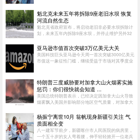
Philippe Ruel表示，这枚手榴弹看起来已经有多年
历史，目前对露营者没有 ...
魁北克未来五年将拆除9座老旧水坝 恢复
河流自然生态
魁北克省政府宣布，将启动老旧非必要水坝拆除计
划，未来五年内拆除9座水坝，并停止维护另外32
座水坝，让其自然老化退役，以恢复河流自然生态
系统。这标志着魁北克正式加入国际上日益兴起的
亚马逊市值首次突破3万亿美元大关
拆坝潮流。 ...
美国科技巨头亚马逊今天周一首次突破3000亿美元
市值这一象征性门槛，继续受益于市场对其季度业
绩的热烈反应。在纽约证券交易所，截至格林尼治
时间13时45分（美国东部时间上午9时50分），亚
马逊股价上涨5.20%，达到28 ...
特朗普三度威胁要对加拿大山火烟雾实施
惩罚：你们很快就会知道 ...
美国总统特朗普表示，已经决定因加拿大山火导致
烟雾飘入美国并影响部分地区空气质量，对加拿大
实施“惩罚”，“你们很快就会知道”。这已是三个星
期里，特朗普第三次就此事对加拿大发出威胁。周
杨振宁离世10月 翁帆现身新疆引关注 气
日晚间，特朗普在“空 ...
质面相全变
八一建军节前夕，新疆喀什市人民医院的病房里，
一个五十岁的女人弯着腰，伸手轻轻掀开一位老兵