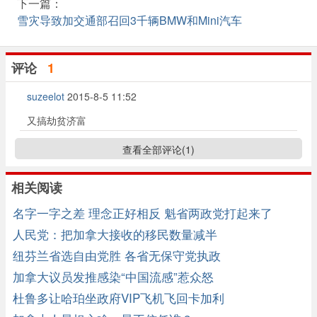
下一篇：
雪灾导致加交通部召回3千辆BMW和Mini汽车
评论
1
suzeelot
2015-8-5 11:52
又搞劫贫济富
查看全部评论(
1
)
相关阅读
名字一字之差 理念正好相反 魁省两政党打起来了
人民党：把加拿大接收的移民数量减半
纽芬兰省选自由党胜 各省无保守党执政
加拿大议员发推感染“中国流感”惹众怒
杜鲁多让哈珀坐政府VIP飞机飞回卡加利