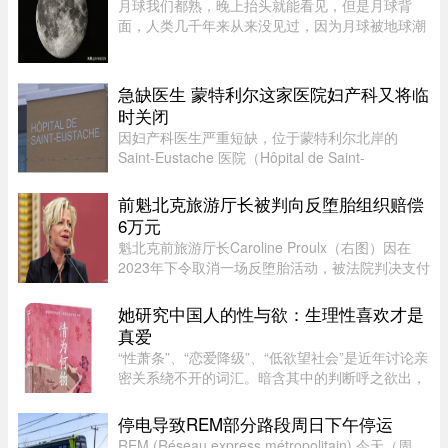
月球我们都熟，晚上抬头就能看见，但是月球背
面，人类几千年来从来没见过，因为月球被地球潮
汐锁定了，永远只有一面对着地球。背面只是从地
球视角无法观测，并非永久藏在黑暗里，月背和正
面一样拥有14天一轮的完整白 ...
急缺医生 蒙特利尔这家医院妇产科又将临
时关闭
因妇产科医生严重短缺，位于蒙特利尔北岸的
Saint-Eustache 医院（Hôpital de Saint-
Eustache）妇产科病房将在 8 月份的两个特定时
段暂停服务。此次暂停服务的时间为 8 月 14 日至
前魁北克旅游厅长被判向反堕胎组织赔偿
17 日，以及 8 月 21 日至 24 日 ...
6万元
魁北克前旅游厅长Caroline Proulx（右图）因在
2023年下令取消一场反堕胎活动，被法院判决支付
6万元赔偿金。负责审理此案的法官认定，
Caroline Proulx“滥用了自己的权力”，其行为缺乏
她研究中国人的性与欲：生理性喜欢才是
合理依据。 ...
真爱
“性萧条”、“恋爱降级”、“低欲望社会”是近年讨论亲
密关系绕不开的词汇。暗含其中的判断呼之欲出，
当下的年轻人，正在对亲密关系失去兴趣。香港大
学教授吴存存，却对这一普遍的直觉保持怀疑。她
停电导致REM部分路段周日下午停运
认为，欲望绝不会 ...
REM (Réseau express métropolitain) 今天（周