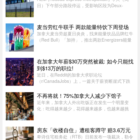
日）下午部分路段停运，受影响区段为Deux-
Montagnes终点站至Bois-Franc站之间。
麦当劳红牛联手 两款能量特饮下周登场
加拿大麦当劳趁夏日炎炎，找来能量饮品品牌红牛
（Red Bull）「加持」，推出两款Energizers能量
特饮——红牛Dragonberry Energizer及红牛
Tropicberry Energizer。Dragonberry Energizer以
红牛能量饮品配搭蓝树莓（blu ...
在加拿大年薪$30万突然被裁: 如今只能找
到$13万的职位!
近日，在Reddit的加拿大求职论坛
（r/CanadaJobs）上，一篇关于薪资断崖式下跌
的帖子引发了广泛关注和热烈讨论。发帖人
（OP）表示，自己刚被裁员，此前的年薪高达30
不再将就！75%加拿大人减少下馆子
万加元，但如今重返求职市场时却无奈地发现，同
近年来，加拿大人外出吃饭正在发生一个明显变
类岗 ...
化：吃得越来越少，花得越来越多，也越来越挑
剔。以前下班不想做饭，随便找家餐厅坐下来吃一
顿，是再普通不过的事。但现在，一杯鸡尾酒动辄
20多加元，结账还要面对18%甚 ...
房东「收楼自住」遭租客蹲守 赔3.6万元
卑诗住宅租务处（RTB）日前发布一项裁决，勒令