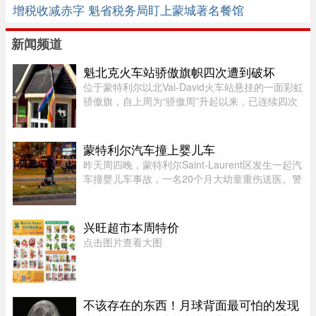
增税收减赤字 魁省税务局盯上蒙城著名餐馆
新闻频道
魁北克火车站骄傲旗帜四次遭到破坏
位于蒙特利尔以北Val-David火车站悬挂的一面彩虹
骄傲旗，自上周为“骄傲周”升起以来，已连续四次
遭到人为破坏。彩虹旗于7月27日首次悬挂，随后
接连被毁、被扯下焚烧，市政府数次重新安装，8
月5日还加装了监控摄像头 ...
蒙特利尔汽车撞上婴儿车
昨天周四晚，蒙特利尔Saint-Laurent区发生一起汽
车撞婴儿车事故，一名20个月大幼童重伤送医。警
方表示，晚上7时45分左右，接获多宗911报警，
称Montpellier Boulevard与Muir Street路口附近一
辆汽车撞上一辆婴儿车。 ...
兴旺超市本周特价
点击图片查看大图
不该存在的东西！月球背面最可怕的发现