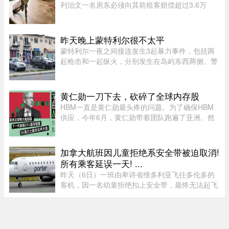
列治文一名房东必须向其前租客赔偿超过3.6万
元。这起纠纷源于房东先前以「全家将从海外搬回
加拿大居住」为由驱逐租客，事后却被揭穿该物业
闲置整整一年无人入住，因而遭 ...
昨天晚上蒙特利尔很不太平
蒙特利尔一夜之间接连发生3起暴力事件，包括两
起枪击和一起纵火，分别发生在岛屿东西两侧。警
方目前尚未确认案件彼此有关，也没有造成人员受
伤。昨天周五晚上11时左右，Saint-Michel区12号
大道发生枪击。一名嫌疑人 ...
黄仁勋一刀下去，砍碎了全球内存股
HBM一直是黄仁勋最头疼的问题。为了确保HBM
供应，今年6月，黄仁勋带着团队跑遍了亚洲。然
而黄仁勋的态度突然发生了改变，在8月7号，黄仁
勋大手一挥，英伟达大幅削减下一代旗舰GPU
Rubin Ultra的显存配置。根据爆料， ...
加拿大航班因儿童拒绝系安全带被迫取消!
所有乘客延误一天! ...
昨天（6日）一班由卑诗省维多利亚飞往多伦多的
客机，因一名幼童拒绝扣上安全带，最终无法起飞
并取消航班，机上其他乘客被迫在维多利亚滞留一
晚，至周五才能离开。据CTV报道，波特航空
（Porter Airlines）发言人表示 ...