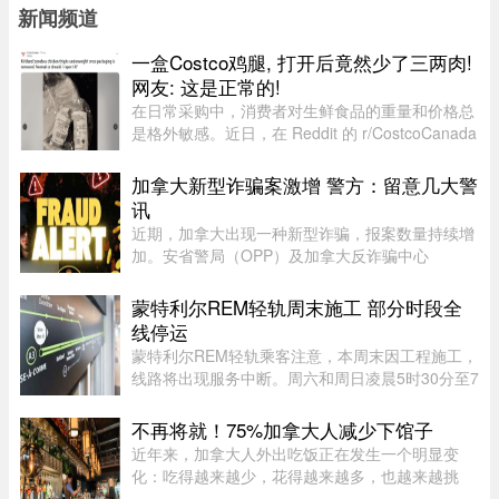
新闻频道
一盒Costco鸡腿, 打开后竟然少了三两肉!
网友: 这是正常的!
在日常采购中，消费者对生鲜食品的重量和价格总
是格外敏感。近日，在 Reddit 的 r/CostcoCanada
板块上，一位网友分享了自己的购物疑惑：在
Costco 购买的 Kirkland 无骨鸡腿肉，去掉包装后
加拿大新型诈骗案激增 警方：留意几大警
称重，竟然比标签上的重量 ...
讯
近期，加拿大出现一种新型诈骗，报案数量持续增
加。安省警局（OPP）及加拿大反诈骗中心
（Canadian Anti-Fraud Centre）等多个执法及政
府机构，已针对这类手法日益复杂的骗局发出警
蒙特利尔REM轻轨周末施工 部分时段全
告。加拿大四大电信公司——罗渣士 ...
线停运
蒙特利尔REM轻轨乘客注意，本周末因工程施工，
线路将出现服务中断。周六和周日凌晨5时30分至7
时30分，REM全线暂停服务；其中Anse-à-l’Orme
至Bois-Franc路段停运时间将持续至上午10时。
不再将就！75%加拿大人减少下馆子
REM将安排接驳巴士连接受影响 ...
近年来，加拿大人外出吃饭正在发生一个明显变
化：吃得越来越少，花得越来越多，也越来越挑
剔。以前下班不想做饭，随便找家餐厅坐下来吃一