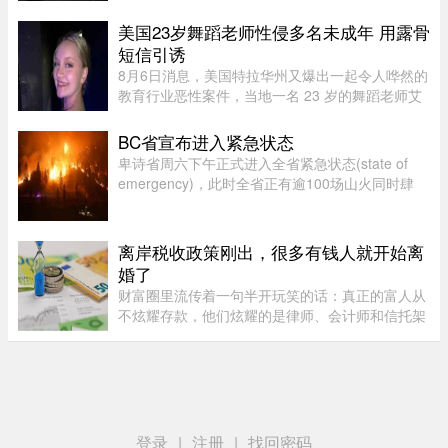
（Vidéotron、Freedom Mobile和Fizz）收入增长
4%至12.3亿元，过去一年新增2 ...
美国23岁舞蹈老师性侵多名未成年 用露骨
短信引诱
8月6日消息，美国特拉华州又爆出一起令人哗然的
教育行业恶性案件，当地一名 23 岁的舞蹈老师艾
米丽.普赖尔.阿尔比诺遭到警方逮捕，涉嫌对自己
舞蹈工作室的两名未成年学生实施性虐待，还通过
BC省宣布进入紧急状态
电子设备引诱青少年，面临 ...
卑诗省周六下午正式进入全省紧急状态(state of
emergency)，此时全省正有逾100场山火同时肆
虐，数以万计居民被迫离开家园，另有更多人接获
撤离警报。卑诗省省长尹大卫（David Eby）周六
（8日）下午在温哥华市中心发 ...
离岸税收政策刚出，很多有钱人就开始离
婚了
财富圈里流传着一句半开玩笑的话：真正的富人从
不炫耀存款，他们炫耀的是律师、会计师和信托架
构师的电话号码。这三个号码平时藏在通讯录最深
处，轻易不拨。可最近这段日子，笔者听说一个奇
怪的现象——好些身家不菲 ...
登录
|
注册
|
找回密码