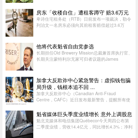
区Saint-Paul-d’Abbotsford的Jardins Damaco负责
人David Côté表示， ...
房东「收楼自住」遭租客蹲守 赔3.6万元
卑诗住宅租务处（RTB）日前发布一项裁决，勒令
列治文一名房东必须向其前租客赔偿超过3.6万
元。这起纠纷源于房东先前以「全家将从海外搬回
加拿大居住」为由驱逐租客，事后却被揭穿该物业
闲置整整一年无人入住，因而遭 ...
他将代表魁省自由党参选
长期担任Old Brewery Mission总裁兼首席执行官、
长期关注蒙特利尔无家可归者议题的James
Hughes，将代表魁北克自由党（PLQ）参加今秋
省选。CTV News援引消息人士称，自由党党魁
Charles Milliard预计将于今天周四下午 ...
加拿大反欺诈中心紧急警告：虚拟钱包骗
局升级，钱根本追不回 ...
加拿大反欺诈中心（Canadian Anti-Fraud
Centre，CAFC）近日发布最新警告，提醒所有使
用加密货币钱包的用户，尤其是加密货币投资者，
警惕日益猖獗的相关诈骗活动。CAFC 指出，一旦
魁省媒体巨头季度业绩增长 意外上调股息
加密货币被盗或转出，几乎不可能追 ...
魁北克媒体和电信集团Québecor今天周四公布第
二季度业绩，营收14.4亿元，同比增长4.3%；净利
润2.709亿元，同比增长24.4%。其中，电信业务