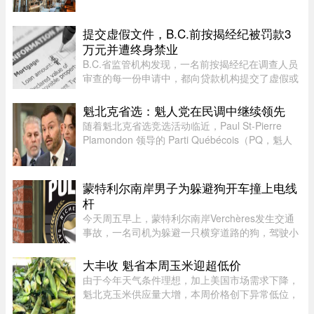
顿，是再普通不过的事。但现在，一杯鸡尾酒动辄
20多加元，结账还要面对18%甚 ...
提交虚假文件，B.C.前按揭经纪被罚款3
万元并遭终身禁业
B.C.省监管机构发现，一名前按揭经纪在调查人员
审查的每一份申请中，都向贷款机构提交了虚假或
具有误导性的信息，因此被终身禁止重返该行业。
魁北克省选：魁人党在民调中继续领先
随着魁北克省选竞选活动临近，Paul St-Pierre
Plamondon 领导的 Parti Québécois（PQ，魁人
党）继续在选民支持率中保持领先。
蒙特利尔南岸男子为躲避狗开车撞上电线
杆
今天周五早上，蒙特利尔南岸Verchères发生交通
事故，一名司机为躲避一只横穿道路的狗，驾驶小
型货车撞上电线杆，导致132号公路双向封闭。事
故发生在上午7点左右，受影响路段位于Saint-
大丰收 魁省本周玉米迎超低价
Alexandre街与Calixa-Lavallé ...
由于今年天气条件理想，加上美国市场需求下降，
魁北克玉米供应量大增，本周价格创下异常低位，
让期待已久的消费者大饱口福。位于Montérégie地