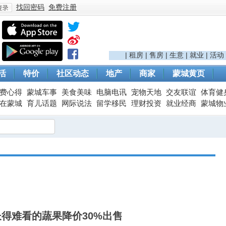
找回密码
免费注册
登
|
租房
|
售房
|
生意
|
就业
|
活动
活
特价
社区动态
地产
商家
蒙城黄页
费心得
蒙城车事
美食美味
电脑电讯
宠物天地
交友联谊
体育健
在蒙城
育儿话题
网际说法
留学移民
理财投资
就业经商
蒙城物
录
：长得难看的蔬果降价30%出售