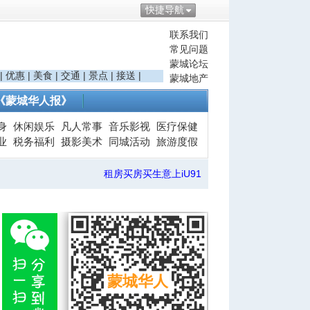
快捷导航
联系我们
常见问题
蒙城论坛
|
优惠
|
美食
|
交通
|
景点
|
接送
|
蒙城地产
《蒙城华人报》
身
休闲娱乐
凡人常事
音乐影视
医疗保健
业
税务福利
摄影美术
同城活动
旅游度假
租房买房买生意上iU91