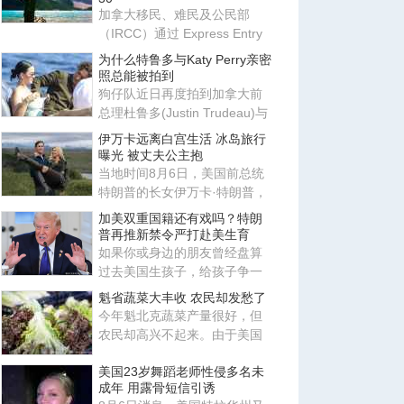
加拿大移民、难民及公民部
（IRCC）通过 Express Entry
系统发出新一轮邀请，邀请更
为什么特鲁多与Katy Perry亲密
多
照总能被拍到
狗仔队近日再度拍到加拿大前
总理杜鲁多(Justin Trudeau)与
美国歌手姬蒂派莉(Katy Perr
伊万卡远离白宫生活 冰岛旅行
曝光 被丈夫公主抱
当地时间8月6日，美国前总统
特朗普的长女伊万卡·特朗普，
与丈夫贾里德·库什纳现身冰
加美双重国籍还有戏吗？特朗
普再推新禁令严打赴美生育
如果你或身边的朋友曾经盘算
过去美国生孩子，给孩子争一
本美国护照，那这条路现在正
魁省蔬菜大丰收 农民却发愁了
变
今年魁北克蔬菜产量很好，但
农民却高兴不起来。由于美国
市场需求下降，加上北美蔬菜
美国23岁舞蹈老师性侵多名未
供
成年 用露骨短信引诱