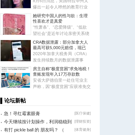
8月6日消息，美国特拉华州又
爆出一起令人哗然的教育行业
恶性案件，当地一名 23 岁的舞
她研究中国人的性与欲：生理
性喜欢才是真爱
“性萧条”、“恋爱降级”、“低欲
望社会”是近年讨论亲密关系绕
不开的词汇。暗含其中
CRA数据泄露：部分加拿大人
最高可获5,000元赔偿，现已
2020年加拿大税务局（CRA）
发生持续数月的数据泄露事
件，导致数千名加拿大人的私
房主自称"极度贫困"求免地税！
人信
查账发现年入17万存款数
安省大萨德伯里一处住宅业主
声称，因“极度贫困”应获准免交
地税。安省评估复核委员会
▌论坛新帖
急！寻红霉素眼膏
[
医疗保健
]
今天继续按计划操作，利润稳稳到
[
理财投资
]
手！
有打 pickle ball 的 朋友吗？ （
[
体育健身
]