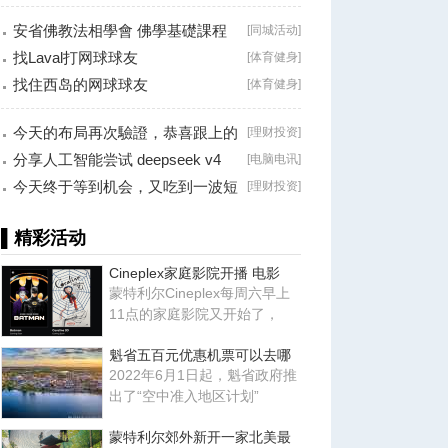
Brossard
安省佛教法相學會 佛學基礎課程
[
同城活动
]
（第二十八
找Laval打网球球友
[
体育健身
]
找住西岛的网球球友
[
体育健身
]
今天的布局再次驗證，恭喜跟上的
[
理财投资
]
朋友！
分享人工智能尝试 deepseek v4
[
电脑电讯
]
falsh, 据说
今天终于等到机会，又吃到一波短
[
理财投资
]
线利润！
▌精彩活动
Cineplex家庭影院开播 电影
蒙特利尔Cineplex每周六早上
11点的家庭影院又开始了，
魁省五百元优惠机票可以去哪
2022年6月1日起，魁省政府推
出了“空中准入地区计划”
蒙特利尔郊外新开一家北美最