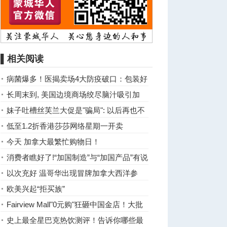
▌相关阅读
病菌爆多！医揭卖场4大防疫破口：包装好
的食物更惊人
长周末到, 美国边境商场绞尽脑汁吸引加
人:送现金卡加元结算 ... ...
妹子吐槽丝芙兰大促是"骗局": 以后再也不
买了!
低至1.2折香港莎莎网络星期一开卖
今天 加拿大最繁忙购物日！
消费者瞧好了!“加国制造”与“加国产品”有说
道
以次充好 温哥华出现冒牌加拿大西洋参
欧美兴起“拒买族”
Fairview Mall"0元购"狂砸中国金店！大批
华人逛街被摸兜！ ...
史上最全星巴克热饮测评！告诉你哪些最