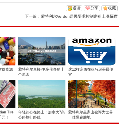
邀请
分享
收藏
下一篇：
蒙特利尔Verdun居民要求控制房租上涨幅度
省份贵源
蒙特利尔直接PK多伦多的十
这12样东西在亚马逊买最便
个原因
宜
n Tire
年轻的心在路上：加拿大7条
蒙特利尔皇家山被评为世界
千元！
公路旅行路线
十佳慢跑胜地