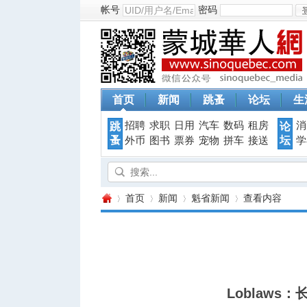
帐号
密码
首页
新闻
跳蚤
论坛
生
招聘
求职
日用
汽车
数码
租房
消
跳
论
蚤
坛
外币
图书
票券
宠物
拼车
接送
学
首页
新闻
魁省新闻
查看内容
蒙
›
›
›
›
Loblaws