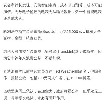
安省审计长发现，安装智能电表，成本超出预算，成本可能
加倍。无数电子监控的电表无法输送数据，数十个智能电表
还造成火灾。
哈利法克斯市议员锺斯(Brad Johns)花25,000元买机械人圣
诞树，赢得市镇泰迪奖。
纳税人联盟授予温哥华运输联线(TransLink)终身成就奖，因
为它十馀年来浪费公帑，不断加税。
泰迪浪费奖以前联邦官员泰迪(Ted Weatherill)命名，他因奢
侈，报销公款，包括700元两人午餐，在1999年解雇。
伍德里克周三承认，在加拿大，政府挥霍公帑，似乎永无止
境，每年颁发此奖，未必有阻吓作用。