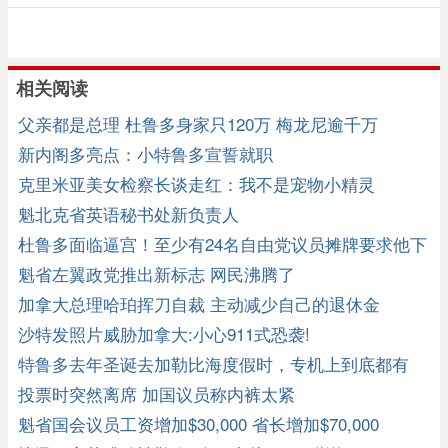
相关阅读
父亲都是总理 杜鲁多身家只120万 梅龙尼逾千万
新内阁多亮点：小特鲁多宣誓就职
克里米亚美女检察长谈走红：我不是宠物小精灵
魁北克省英语秘书处新负责人
杜鲁多面临逼宫！至少有24名自由党议员摊牌要求他下
台！
魁省左翼政党推出新标志 网民沸腾了
加拿大总理哈珀挥刀自裁 主动减少自己的退休金
沙特发照片威胁加拿大:小心911式恐袭!
特鲁多去年圣诞去加勒比海度假时，专机上到底都有
谁？
投票时突然离席 加国议员称内裤太紧
魁省国会议员工资增加$30,000 省长增加$70,000