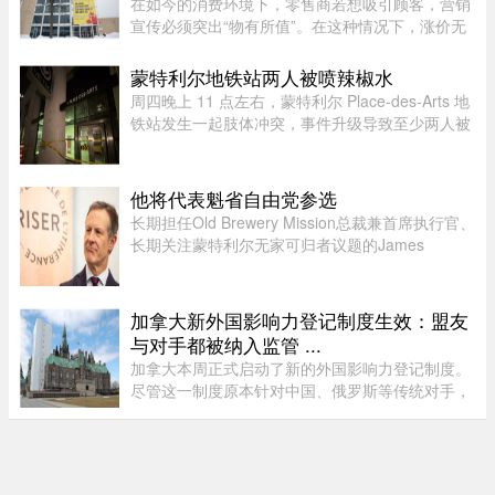
在如今的消费环境下，零售商若想吸引顾客，营销
宣传必须突出“物有所值”。在这种情况下，涨价无
疑会削弱企业的竞争力。不过，随着燃油价格上涨
持续挤压利润空间，Leon’s Furniture Ltd.（LNF-
蒙特利尔地铁站两人被喷辣椒水
T）的管理层表示，公 ...
周四晚上 11 点左右，蒙特利尔 Place-des-Arts 地
铁站发生一起肢体冲突，事件升级导致至少两人被
喷辣椒水。在社交媒体上传播的视频中可以看到，
数人在使用辣椒水前发生了打斗，事发时车厢内有
多名乘客。蒙特利尔警方 ...
他将代表魁省自由党参选
长期担任Old Brewery Mission总裁兼首席执行官、
长期关注蒙特利尔无家可归者议题的James
Hughes，将代表魁北克自由党（PLQ）参加今秋
省选。CTV News援引消息人士称，自由党党魁
Charles Milliard预计将于今天周四下午 ...
加拿大新外国影响力登记制度生效：盟友
与对手都被纳入监管 ...
加拿大本周正式启动了新的外国影响力登记制度。
尽管这一制度原本针对中国、俄罗斯等传统对手，
但实际上，美国等加拿大最亲密的盟友也被纳入监
管。该制度在立法通过两年后启动实施，旨在通过
要求相关活动公开申报、设 ...