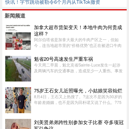
快讯！字节跳动被勒令6个月内从TikTok撤资
新闻频道
加拿大超市货架变天！本地牛肉为何贵成
这样？
阿尔伯塔省是加拿大最大的牛肉产区之一，但如
今，连当地超市里的“价格优势”也正在被进口牛肉
抢走。随着加拿大牛肉价格持续上涨，来自澳大利
亚等国家的牛肉开始大量进入市场，部分产品甚至
魁省20号高速发生严重车祸
比本地同类牛肉每公斤便宜 ...
今天周二早晨，魁北克省Sainte-Luce发生一起涉
及两辆汽车的交通事故，造成至少一人重伤。事发
地点位于Rimouski以北几公里处。事故发生在上午
7时45分左右，地点为20号高速公路第635公里
处。目前事故具体原因尚未公布 ...
75岁王石女儿近照曝光，小姑娘笑容灿烂
8月4日，王石又上热搜了。?这次不是因为30岁的
年龄差婚姻，也不是因为田朴珺又说了什么。?75
岁的老人推到了风口浪尖。?照片里，6岁的小姑娘
笑得眼睛弯弯，和王石一个模子刻出来的。 父女俩
都穿着攀岩装备，在岩壁上 ...
刘美贤弟弟跨性别参加女子比赛 夺多项冠
军引争议