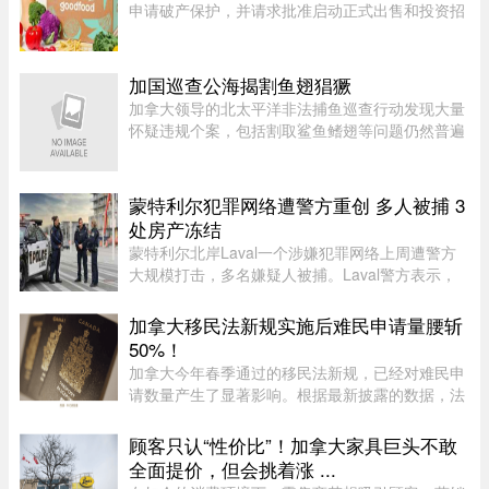
申请破产保护，并请求批准启动正式出售和投资招
募程序。公司昨天周二根据联邦《公司债权人安排
法》（CCAA）提交申请，同时要求任命Raymond
Chabot Inc.担任监督机构。此 ...
加国巡查公海揭割鱼翅猖獗
加拿大领导的北太平洋非法捕鱼巡查行动发现大量
怀疑违规个案，包括割取鲨鱼鳍翅等问题仍然普遍
存在。加拿大渔业及海洋部周四（6日）公布，执
法人员近期在公海登船搜查30艘渔船，共发现52宗
可能违规个案；去年则在检 ...
蒙特利尔犯罪网络遭警方重创 多人被捕 3
处房产冻结
蒙特利尔北岸Laval一个涉嫌犯罪网络上周遭警方
大规模打击，多名嫌疑人被捕。Laval警方表示，
此次行动缴获大量资产，使目标犯罪组织损失数百
万元，直接切断了其资金来源，充分展现警方瓦解
加拿大移民法新规实施后难民申请量腰斩
犯罪网络的能力。警方介绍， ...
50%！
加拿大今年春季通过的移民法新规，已经对难民申
请数量产生了显著影响。根据最新披露的数据，法
案生效后三个月内，全国仅接获 1.37 万宗难民申
请，较去年同期的 2.78 万宗减少近一半。新法生
顾客只认“性价比”！加拿大家具巨头不敢
效，难民通道收紧今年 3 ...
全面提价，但会挑着涨 ...