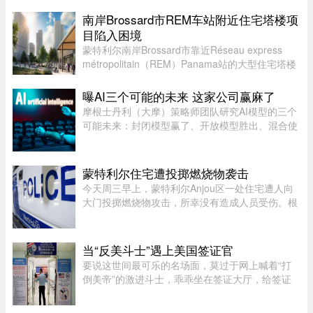
南岸Brossard市REM车站附近住宅塔楼项
目陷入困境
蒙特利尔南岸Brossard市靠近Réseau express
métropolitain（REM）Panama站的大型住宅塔楼
项目遭遇重大阻力。原定承建这套大型住宅的公营
机构La Caisse de dépot et placement du Québec
曝AI三个可能的未来 这家公司赢麻了
(魁北克储蓄投资局 ，简 ...
摩根士丹利（大摩）策略师团队研究AI模型的三个
可能未来：封闭模型赢了、开放模型胜出、混合使
用。而有一家公司，不管未来是这三种情境的哪一
种，都不会输，就是辉达（Nvidia）。大摩本周发
布的分析研究，指出AI市场 ...
蒙特利尔住宅遭投掷燃烧物袭击
今天周三早上，蒙特利尔Anjou区一处住宅遭人向
大门投掷燃烧物攻击，所幸没有造成人员受伤。根
据蒙特利尔警方（SPVM）初步消息，事件发生在
早上7点左右。一名男子疑似来到位于place de
Bellefontaine、靠近avenue de ...
当“反美斗士”遇上美国签证官
要说这世间最可乐的名场面，莫过于网上喊着“打
倒美帝”的激进斗士，乖乖坐在签证大厅，给签证
官赔笑脸递材料。老刘最近发现，简中网上的反美
画风肉眼可见变得柔和了。往日屡见不鲜的极端反