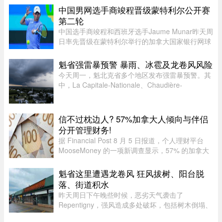
美狠话少了许多，火药味也 ...
中国男网选手商竣程晋级蒙特利尔公开赛
第二轮
中国选手商竣程和西班牙选手Jaume Munar昨天周
日率先晋级在蒙特利尔举行的加拿大国家银行网球
公开赛（National Bank Open）第二轮，不过持续
降雨让赛事安排受到严重影响。世界排名第270位
魁省强雷暴预警 暴雨、冰雹及龙卷风风险
的商竣程以6比3、6比3击败巴 ...
今天周一，魁北克省多个地区发布强雷暴预警。其
中，La Capitale-Nationale、Chaudière-
Appalaches、Estrie、Mauricie以及Montérégie地
区受影响最大。加拿大环境部在天气预警中提
醒：“今天下午至今晚，天气条件有 ...
信不过枕边人? 57%加拿大人倾向与伴侣
分开管理财务!
据 Financial Post 8 月 5 日报道，个人理财平台
MooseMoney 的一项新调查显示，57% 的加拿大
人更倾向于与伴侣完全或大部分分开管理财务。该
调查于 6 月收集了 639 名加拿大成年人的反馈，
魁省这里遭遇龙卷风 狂风拔树、阳台脱
发现在稳定关系中，最受欢 ...
落、街道积水
昨天周日下午晚些时候，恶劣天气袭击了
Repentigny，强风造成多处破坏，包括树木倒塌、
阳台脱落以及街道积水。加拿大环境部根据社交媒