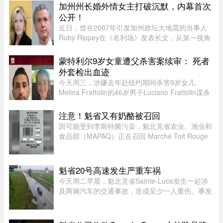
体上的多个现场影像，怀疑当地可能出现“一场小
加州州长婚外情女主打破沉默，内幕首次
型龙卷风”，但目前尚无法正式确认 ...
公开！
近日，曾在2007年引发加州政坛大地震的当事人
Ruby Rippey在《名利场》发表长文，从第一视角
详细还原了她与时任旧金山市长、现任加州州长
Gavin Newsom的一段婚外情。这段尘封多年的往
蒙特利尔9岁女童遭父杀害案续审： 死者
事再次被推向风口浪尖。Gavin New ...
外套检出血迹
今天周三，涉嫌去年赴纽约期间杀害9岁女儿
Melina Frattolin的46岁男子Luciano Frattolin谋杀
案继续审理。Melina生前居住在蒙特利尔。
Luciano Frattolin被控二级谋杀及藏匿尸体，两项
注意！魁省又有奶酪被召回
罪名均不认罪，自2025年7月被捕以 ...
因可能受到李斯特菌污染，魁北克省农业、渔业和
食品部（MAPAQ）正在召回 Marché Toit Rouge
Inc.（地址：Repentigny 地区 160 Brien Blvd.）售
出的“Les Grondines”奶酪。受影响的产品为 2026
年 7 月 6 日至 16 ...
魁省20号高速发生严重车祸
今天周二早晨，魁北克省Sainte-Luce发生一起涉
及两辆汽车的交通事故，造成至少一人重伤。事发
地点位于Rimouski以北几公里处。事故发生在上午
7时45分左右，地点为20号高速公路第635公里
处。目前事故具体原因尚未公布 ...