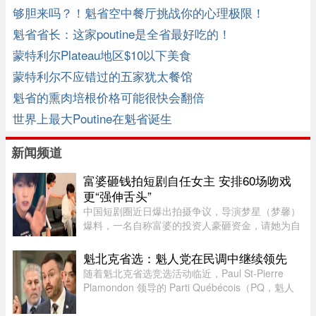
够胆来吗？！魁省空中餐厅挑战你的心理极限！
魁省省长：这家poutine是全省最好吃的！
蒙特利尔Plateau地区$10以下美食
蒙特利尔不应错过的五家犹太餐馆
魁省的熏肉培根价格可能很快会翻倍
世界上最大Poutine在魁省诞生
新闻频道
富婆砸钱拍短剧自任女主 安排60场吻戏
更“强伸舌头”
中国短剧圈近日爆出拍摄争议，导演梦星（梦馨）
爆料，一名自称富婆的投资人豪砸资金，请她为自
己量身打造一部50多集短剧，不仅富婆亲自担任女
主角，并亲选男主角演员，还要求剧中安排60多场
魁北克省选：魁人党在民调中继续领先
吻戏。男主角演员钟宇飞近 ...
随着魁北克省选竞选活动临近，Paul St-Pierre
Plamondon 领导的 Parti Québécois（PQ，魁人
党）继续在选民支持率中保持领先。