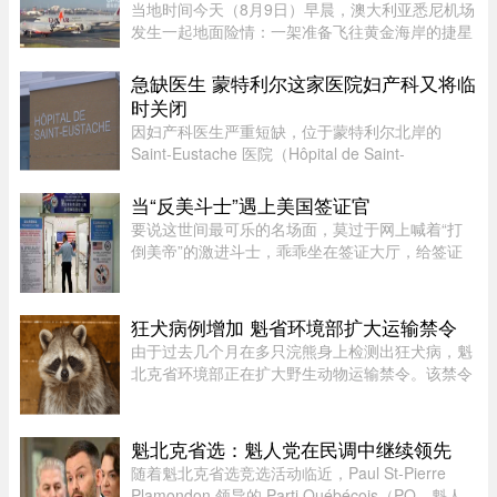
当地时间今天（8月9日）早晨，澳大利亚悉尼机场
发生一起地面险情：一架准备飞往黄金海岸的捷星
航空客机，在滑行过程中与一架正在牵引移动的卡
塔尔航空客机险些发生碰撞，两机一度相距仅数
急缺医生 蒙特利尔这家医院妇产科又将临
米。捷星客机飞行员发现情况 ...
时关闭
因妇产科医生严重短缺，位于蒙特利尔北岸的
Saint-Eustache 医院（Hôpital de Saint-
Eustache）妇产科病房将在 8 月份的两个特定时
段暂停服务。此次暂停服务的时间为 8 月 14 日至
当“反美斗士”遇上美国签证官
17 日，以及 8 月 21 日至 24 日 ...
要说这世间最可乐的名场面，莫过于网上喊着“打
倒美帝”的激进斗士，乖乖坐在签证大厅，给签证
官赔笑脸递材料。老刘最近发现，简中网上的反美
画风肉眼可见变得柔和了。往日屡见不鲜的极端反
美狠话少了许多，火药味也 ...
狂犬病例增加 魁省环境部扩大运输禁令
由于过去几个月在多只浣熊身上检测出狂犬病，魁
北克省环境部正在扩大野生动物运输禁令。该禁令
原本限制在 Montérégie 和 Eastern Townships 地
区运输浣熊、红狐、灰狐、条纹臭鼬和郊狼，自周
五起延伸至 Centre-du- ...
魁北克省选：魁人党在民调中继续领先
随着魁北克省选竞选活动临近，Paul St-Pierre
Plamondon 领导的 Parti Québécois（PQ，魁人