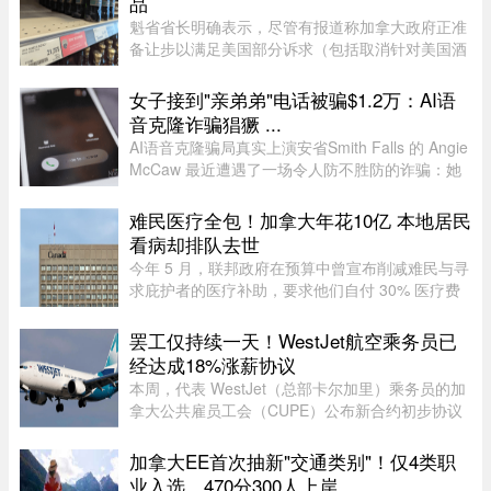
品
魁省省长明确表示，尽管有报道称加拿大政府正准
备让步以满足美国部分诉求（包括取消针对美国酒
类的禁令），但魁省 SAQ 的货架上依然不会上架
任何美国产品。根据省长 Christine Fréchette 办公
女子接到"亲弟弟"电话被骗$1.2万：AI语
室周五发表的声明，在 ...
音克隆诈骗猖獗 ...
AI语音克隆骗局真实上演安省Smith Falls 的 Angie
McCaw 最近遭遇了一场令人防不胜防的诈骗：她
接到一通自称为弟弟 Mike 的电话，对方不仅准确
叫出了她弟弟的名字，连声音都几乎一模一
难民医疗全包！加拿大年花10亿 本地居民
样。"电话那头听起来真的就是我 ...
看病却排队去世
今年 5 月，联邦政府在预算中曾宣布削减难民与寻
求庇护者的医疗补助，要求他们自付 30% 医疗费
用及每张处方药 4 元。但仅两个月后，自由党政府
在 7 月 31 日低调撤回该政策，恢复了难民和寻求
罢工仅持续一天！WestJet航空乘务员已
庇护者医疗全额资助，包 ...
经达成18%涨薪协议
本周，代表 WestJet（总部卡尔加里）乘务员的加
拿大公共雇员工会（CUPE）公布新合约初步协议
内容：未来三年工资总涨幅超过 18%；新增"值勤
时段津贴"，地面工作也获补偿；休息时间增加；
加拿大EE首次抽新"交通类别"！仅4类职
餐食和制服津贴上调；其他一系 ...
业入选，470分300人上岸 ...