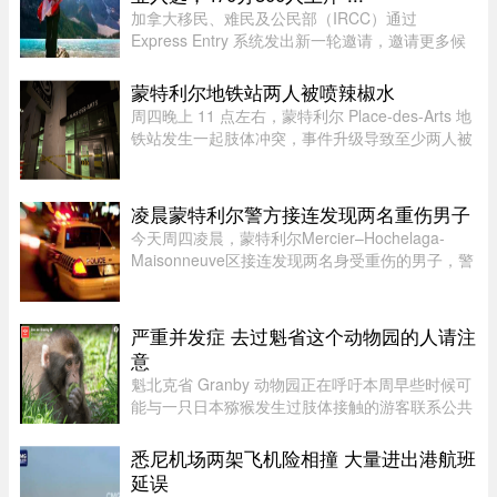
加拿大移民、难民及公民部（IRCC）通过
Express Entry 系统发出新一轮邀请，邀请更多候
选人申请永久居民。图片来源：Pexels，作者：
Andre Furtado在本次抽选中，移民部针对全新的
蒙特利尔地铁站两人被喷辣椒水
交通类别（Transport category）发出 ...
周四晚上 11 点左右，蒙特利尔 Place-des-Arts 地
铁站发生一起肢体冲突，事件升级导致至少两人被
喷辣椒水。在社交媒体上传播的视频中可以看到，
数人在使用辣椒水前发生了打斗，事发时车厢内有
多名乘客。蒙特利尔警方 ...
凌晨蒙特利尔警方接连发现两名重伤男子
今天周四凌晨，蒙特利尔Mercier–Hochelaga-
Maisonneuve区接连发现两名身受重伤的男子，警
方目前正在调查事件经过。蒙特利尔警方
（SPVM）表示，尚无法确认两人受伤的具体原
因，也不确定是否涉及武器。警方发言人Flor ...
严重并发症 去过魁省这个动物园的人请注
意
魁北克省 Granby 动物园正在呼吁本周早些时候可
能与一只日本猕猴发生过肢体接触的游客联系公共
卫生部门。此前，一名游客在该动物园被猕猴抓
伤。猕猴可能会携带 B 型疱疹病毒（Herpes B
悉尼机场两架飞机险相撞 大量进出港航班
virus）。这种病毒在人体内极 ...
延误