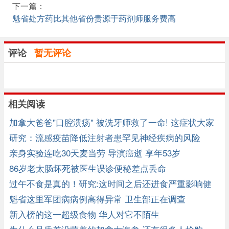
下一篇：
魁省处方药比其他省份贵源于药剂师服务费高
评论
暂无评论
相关阅读
加拿大爸爸"口腔溃疡" 被洗牙师救了一命! 这症状大家
小心！ ...
研究：流感疫苗降低注射者患罕见神经疾病的风险
亲身实验连吃30天麦当劳 导演癌逝 享年53岁
86岁老太肠坏死被医生误诊便秘差点丢命
过午不食是真的！研究:这时间之后还进食严重影响健
康
魁省这里军团病病例高得异常 卫生部正在调查
新入榜的这一超级食物 华人对它不陌生