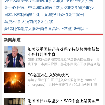
为什么品质差没营养的加拿大海参 还有很多人抢购
死于心脏病、中风和糖尿病半数人这6类食物摄取少
日本小林制药酿百死：又漏报11疑似死亡案例
马虎不得 大病前的各种症状
蒙特利尔老港大肠杆菌含量高出正常值18倍以上
新闻频道
加美双重国籍还有戏吗？特朗普再推新禁
令严打赴美生育
如果你或身边的朋友曾经盘算过去美国生孩子，给
孩子争一本美国护照，那这条路现在正变得越来越
难走。图源：globalnews特朗普在白宫椭圆形办公
室签署新行政令，再一次向"生育旅游"开刀。"他们
BC省宣布进入紧急状态
把出生公民权变成了一个 ...
卑诗省周六下午正式进入全省紧急状态(state of
emergency)，此时全省正有逾100场山火同时肆
虐，数以万计居民被迫离开家园，另有更多人接获
撤离警报。卑诗省省长尹大卫（David Eby）周六
（8日）下午在温哥华市中心发 ...
魁省省长非常坚决：SAQ不会上架美国产