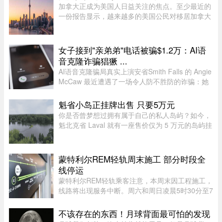
加拿大正成为美国人日益关注的焦点。至少最近的
一份报告显示，越来越多的美国公民对移居加拿大
表现出浓厚的兴趣。王室地产公司（Royal
LePage）今年发布了一项基于美国用户对其网站
访问量的研究，发现美国用户对加拿 ...
女子接到"亲弟弟"电话被骗$1.2万：AI语
音克隆诈骗猖獗 ...
AI语音克隆骗局真实上演安省Smith Falls 的 Angie
McCaw 最近遭遇了一场令人防不胜防的诈骗：她
接到一通自称为弟弟 Mike 的电话，对方不仅准确
叫出了她弟弟的名字，连声音都几乎一模一
魁省小岛正挂牌出售 只要5万元
样。"电话那头听起来真的就是我 ...
你是否曾梦想过拥有属于自己的私人岛屿？如今，
魁北克省 Laval 就有一座售价仅为 5 万元的岛屿挂
牌出售。负责出售该房产的房地产经纪人 Sacha
De Santis 表示：“我可不是每天都能挂牌卖岛，尤
其是在Laval。”这座岛 ...
蒙特利尔REM轻轨周末施工 部分时段全
线停运
蒙特利尔REM轻轨乘客注意，本周末因工程施工，
线路将出现服务中断。周六和周日凌晨5时30分至7
时30分，REM全线暂停服务；其中Anse-à-l’Orme
至Bois-Franc路段停运时间将持续至上午10时。
不该存在的东西！月球背面最可怕的发现
REM将安排接驳巴士连接受影响 ...