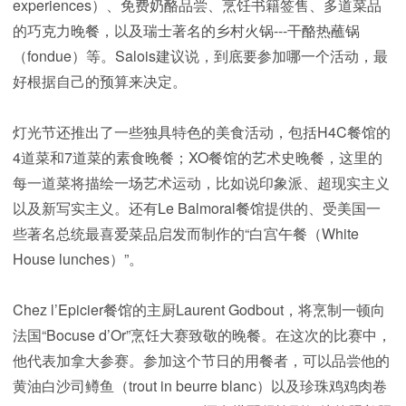
experiences）、免费奶酪品尝、烹饪书籍签售、多道菜品
的巧克力晚餐，以及瑞士著名的乡村火锅---干酪热蘸锅
（fondue）等。Salois建议说，到底要参加哪一个活动，最
好根据自己的预算来决定。
灯光节还推出了一些独具特色的美食活动，包括H4C餐馆的
4道菜和7道菜的素食晚餐；XO餐馆的艺术史晚餐，这里的
每一道菜将描绘一场艺术运动，比如说印象派、超现实主义
以及新写实主义。还有Le Balmoral餐馆提供的、受美国一
些著名总统最喜爱菜品启发而制作的“白宫午餐（White
House lunches）”。
Chez l’Epicier餐馆的主厨Laurent Godbout，将烹制一顿向
法国“Bocuse d’Or”烹饪大赛致敬的晚餐。在这次的比赛中，
他代表加拿大参赛。参加这个节日的用餐者，可以品尝他的
黄油白沙司鳟鱼（trout in beurre blanc）以及珍珠鸡鸡肉卷