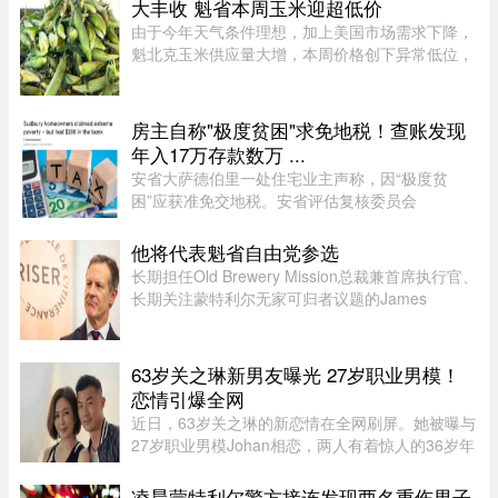
大丰收 魁省本周玉米迎超低价
的12张假身份证。据《国 ...
由于今年天气条件理想，加上美国市场需求下降，
魁北克玉米供应量大增，本周价格创下异常低位，
让期待已久的消费者大饱口福。位于Montérégie地
区Saint-Paul-d’Abbotsford的Jardins Damaco负责
人David Côté表示， ...
房主自称"极度贫困"求免地税！查账发现
年入17万存款数万 ...
安省大萨德伯里一处住宅业主声称，因“极度贫
困”应获准免交地税。安省评估复核委员会
（Ontario Assessment Review Board）近日驳回
了该业主的申请。调查发现，这户家庭在扣除开支
他将代表魁省自由党参选
后，年净收入超过 23,000 元，而且 ...
长期担任Old Brewery Mission总裁兼首席执行官、
长期关注蒙特利尔无家可归者议题的James
Hughes，将代表魁北克自由党（PLQ）参加今秋
省选。CTV News援引消息人士称，自由党党魁
Charles Milliard预计将于今天周四下午 ...
63岁关之琳新男友曝光 27岁职业男模！
恋情引爆全网
近日，63岁关之琳的新恋情在全网刷屏。她被曝与
27岁职业男模Johan相恋，两人有着惊人的36岁年
龄差。最有话题度的是，男方经纪人大方出面承
认，作为当事人的关之琳却始终保持沉默，既不承
凌晨蒙特利尔警方接连发现两名重伤男子