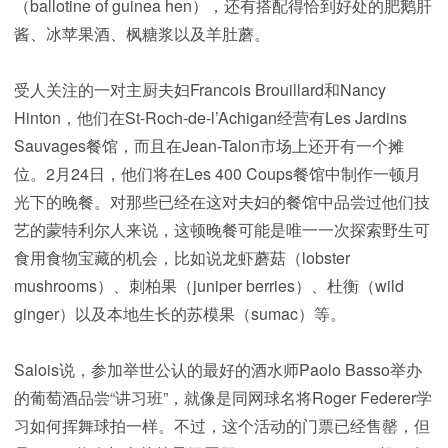
（ballotine of guinea hen），还有搭配得恰到好处的肥鹅肝
酱、冰苹果酒、枫糖浆以及羊肚蘑。
受人关注的一对主厨夫妇Francois Brouillard和Nancy
Hinton，他们在St-Roch-de-l’Achigan经营有Les Jardins
Sauvages餐馆，而且在Jean-Talon市场上还开有一个摊
位。2月24日，他们将在Les 400 Coups餐馆中制作一顿月
光下的晚餐。对那些已经在这对夫妇的餐馆中品尝过他们技
艺的蒙特利尔人来说，这顿晚餐可能是唯一一次探索野生可
食用食物宝藏的机会，比如说龙虾蘑菇（lobster
mushrooms）、刺柏果（juniper berries）、杜衡（wild
ginger）以及本地生长的苏模果（sumac）等。
Salois说，参加举世公认的最好的酒水师Paolo Basso举办
的葡萄酒品尝“讲习班”，就像是同网球名将Roger Federer学
习如何挥舞球拍一样。不过，这个活动的门票已经售罄，但