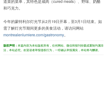
道菜的菜单，其特色是咸肉（cured meats）、野味、奶酪
和巧克力。
今年的蒙特利尔灯光节从2月19日开幕，至3月1日结束。如
需了解灯光节期间更多的美食活动，请访问网站
montrealenlumiere.com/gastronomy
。
版权声明：
本篇内容为本站版权所有，任何网站、微信和报刊转载或重制均属非
法，本站必究。欢迎读者举报侵权行为，一经确认举报属实，本站将与酬谢。