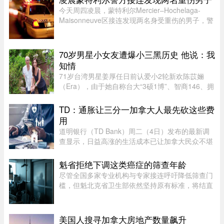
认也不否认，这份淡定态度， ...
今天周四凌晨，蒙特利尔Mercier–Hochelaga-
Maisonneuve区接连发现两名身受重伤的男子，警
方目前正在调查事件经过。蒙特利尔警方
（SPVM）表示，尚无法确认两人受伤的具体原
因，也不确定是否涉及武器。警方发言人Flor ...
70岁男星小女友遭爆小三黑历史 他说：我
知情
71岁台湾男星姜厚任日前认爱小2轮新欢陈苡㛤
（Era），由于她自称台大“3硕1博”、智商146、拥
5家公司，曾在美国高科技产业工作18年，且具通
灵异能，3岁就认出姜厚任，时隔39年“重逢”，彼
TD：通胀让三分一加拿大人最先砍这些费
此有七世情缘，离奇的相恋 ...
用
道明银行（TD Bank）周二（4日）发布的最新调
查显示，日益高涨的生活成本已让加拿大民众不堪
重负，许多人正考虑缩减或取消保险计划。据
Global News报道，道明保险（TD Insurance）的
魁省拒绝下调这类癌症的筛查年龄
数据指出，33%的加拿大民众为了节 ...
尽管全国多家专业机构与专家接连呼吁降低筛查门
槛，但魁北克省卫生部依然坚持原有标准，将结直
肠癌的建议筛查年龄维持在 50 岁，拒绝下调至 45
岁。近年来，越来越多的证据表明结直肠癌正呈现
年轻化趋势。为此，加拿 ...
美国人搜寻加拿大房地产数量飙升