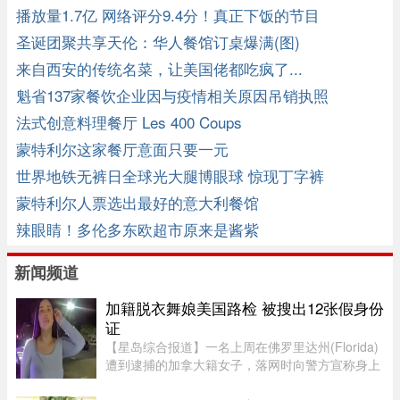
播放量1.7亿 网络评分9.4分！真正下饭的节目
圣诞团聚共享天伦：华人餐馆订桌爆满(图)
来自西安的传统名菜，让美国佬都吃疯了...
魁省137家餐饮企业因与疫情相关原因吊销执照
法式创意料理餐厅 Les 400 Coups
蒙特利尔这家餐厅意面只要一元
世界地铁无裤日全球光大腿博眼球 惊现丁字裤
蒙特利尔人票选出最好的意大利餐馆
辣眼睛！多伦多东欧超市原来是酱紫
新闻频道
加籍脱衣舞娘美国路检 被搜出12张假身份
证
【星岛综合报道】一名上周在佛罗里达州(Florida)
遭到逮捕的加拿大籍女子，落网时向警方宣称身上
没有携带任何身份证件，此话虽然不假，但她隐瞒
了更惊人的内幕，据称警方其后在她后车箱里发现