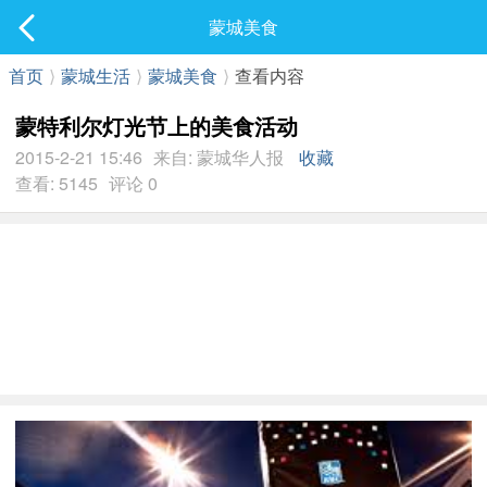
社区
蒙城美食
最新发表
首页
⟩
蒙城生活
⟩
蒙城美食
⟩
查看内容
蒙特利尔灯光节上的美食活动
2015-2-21 15:46
来自: 蒙城华人报
收藏
查看: 5145
评论 0