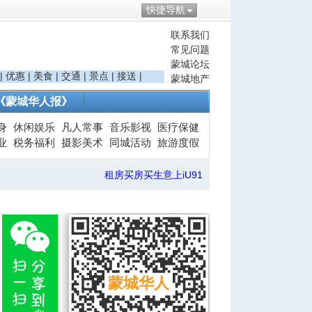
快捷导航
联系我们
常见问题
蒙城论坛
|
优惠
|
美食
|
交通
|
景点
|
接送
|
蒙城地产
《蒙城华人报》
身
休闲娱乐
凡人常事
音乐影视
医疗保健
业
税务福利
摄影美术
同城活动
旅游度假
租房买房买生意上iU91