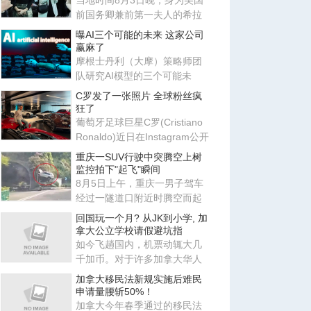
当地时间8月3日晚，身为美国
前国务卿兼前第一夫人的希拉
里·克林顿，出现在纽约巴克莱
曝AI三个可能的未来 这家公司
赢麻了
摩根士丹利（大摩）策略师团
队研究AI模型的三个可能未
来：封闭模型赢了、开放模型
C罗发了一张照片 全球粉丝疯
胜出
狂了
葡萄牙足球巨星C罗(Cristiano
Ronaldo)近日在Instagram公开
展示个人豪华跑车收藏，以
重庆一SUV行驶中突腾空上树
监控拍下"起飞"瞬间
8月5日上午，重庆一男子驾车
经过一隧道口附近时腾空而起
悬在半空中，此事引发关注。
回国玩一个月? 从JK到小学, 加
网
拿大公立学校请假避坑指
如今飞趟国内，机票动辄大几
千加币。对于许多加拿大华人
家长来说，既然要经历十几个
加拿大移民法新规实施后难民
小
申请量腰斩50%！
加拿大今年春季通过的移民法