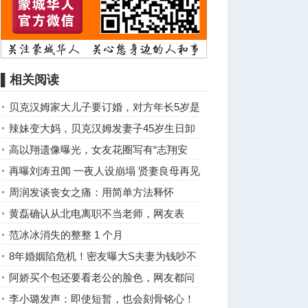
▌相关阅读
贝克汉姆家大儿子要订婚，对方年长5岁是
亿万富豪女儿
辣妹变大妈，贝克汉姆发妻子45岁生日卸
妆照
高以翔遗像曝光，女友花圈写有“志翔安
息，放心高飞”
再曝刘涛丑闻 一夜人设崩塌 贤妻良母再见
了
周润发谈丧女之痛：用简单方法释怀
黄磊确认从北电离职不当老师，网友表
示：是明智的选择！
范冰冰消失的整整 1 个月
8年婚姻陷危机！密友曝大S夫妻为钱吵不
停想离婚
阿娇买个包还要看老公的脸色，网友都问
凭什么！
李小璐发声：即使短暂，也会刻骨铭心！