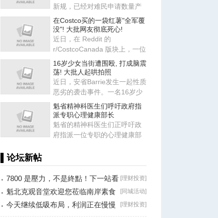
新规，已经对难民申请数量产
生了显著影响。根据最新披露
在Costco买的一袋红薯"全军覆
的
没"! 大批网友彻底死心!
近日，在 Reddit 的
r/CostcoCanada 版块上，一位
坐标渥太华的网友
16岁少女当街遭围殴, 打成脑震
（@cubiclejail）发
荡! 大批人起哄拍照
近日，安省Barrie发生一起性质
恶劣的袭击事件。一名16岁少
女在Kempenfest活动期间遭到
魁省精神科医生们呼吁政府指
派专职心理健康部长
魁省的精神科医生们正呼吁政
府指派一位专职的心理健康部
长。魁省精神科医生协会主席
表
▌论坛新帖
7800 是壓力，不是終點！下一站看
[
理财投资
]
8000？
魁北克观音堂欢迎您莅临南岸素食
[
同城活动
]
分享会！
今天继续低吸布局，利润正在慢慢
[
理财投资
]
兑现！