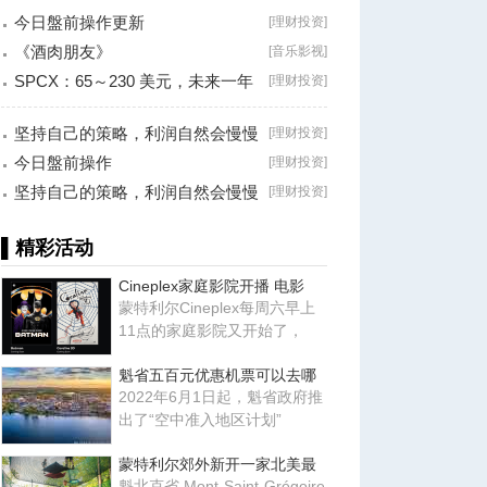
今日盤前操作更新
[
理财投资
]
《酒肉朋友》
[
音乐影视
]
SPCX：65～230 美元，未来一年
[
理财投资
]
最大的机会？
坚持自己的策略，利润自然会慢慢
[
理财投资
]
累积！
今日盤前操作
[
理财投资
]
坚持自己的策略，利润自然会慢慢
[
理财投资
]
累积！
▌精彩活动
Cineplex家庭影院开播 电影
蒙特利尔Cineplex每周六早上
11点的家庭影院又开始了，
魁省五百元优惠机票可以去哪
2022年6月1日起，魁省政府推
出了“空中准入地区计划”
蒙特利尔郊外新开一家北美最
魁北克省 Mont-Saint-Grégoire