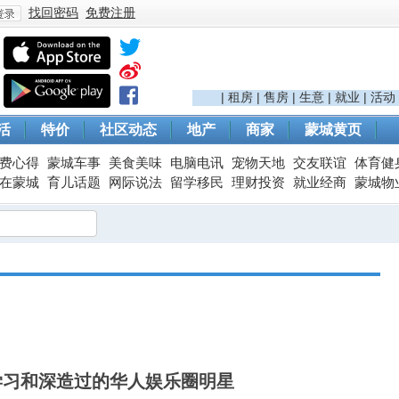
找回密码
免费注册
登
|
租房
|
售房
|
生意
|
就业
|
活动
活
特价
社区动态
地产
商家
蒙城黄页
费心得
蒙城车事
美食美味
电脑电讯
宠物天地
交友联谊
体育健
在蒙城
育儿话题
网际说法
留学移民
理财投资
就业经商
蒙城物
录
学习和深造过的华人娱乐圈明星