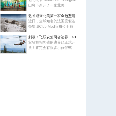
山脚下新开了一家北美
魁省迎来北美第一家全包型滑
近日，全球知名的法国度假连
锁集团Club Med宣布位于魁
刺激！飞跃安魁两省边界！40
安省和相邻省的边界已正式开
放！肯定会有很多小伙伴驾