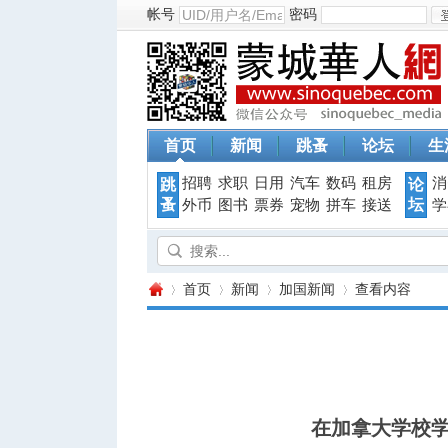
帐号
密码
首页
新闻
跳蚤
论坛
生
招聘
求职
日用
汽车
数码
租房
消
跳
论
蚤
坛
外币
图书
票券
宠物
拼车
接送
学
首页
新闻
加国新闻
查看内容
蒙
›
›
›
›
在加拿大学校