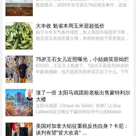
数据显示，2025年全市发生76起枪击事件，远低
于2021年暴力枪案高峰期的145起。专家认为，社
会恢复稳定、警方打击帮派行动，以及青少年意识
到持枪犯罪可能面临严厉刑罚， ...
大丰收 魁省本周玉米迎超低价
由于今年天气条件理想，加上美国市场需求下降，
魁北克玉米供应量大增，本周价格创下异常低位，
让期待已久的消费者大饱口福。位于Montérégie地
区Saint-Paul-d’Abbotsford的Jardins Damaco负责
人David Côté表示， ...
75岁王石女儿近照曝光，小姑娘笑容灿烂
8月4日，王石又上热搜了。?这次不是因为30岁的
年龄差婚姻，也不是因为田朴珺又说了什么。?75
岁的老人推到了风口浪尖。?照片里，6岁的小姑娘
笑得眼睛弯弯，和王石一个模子刻出来的。 父女俩
都穿着攀岩装备，在岩壁上 ...
涨了一倍 太阳马戏团前老板出售蒙特利尔
大楼
太阳马戏团（Cirque du Soleil）前掌门人Guy
Laliberté近日将位于蒙特利尔市中心的Maison
Alcan历史建筑群出售给房地产集团Groupe
Mach，成交价达9300万元。Groupe Mach董事长
美国对加拿大铝征重税反伤自身？卡尼：
兼首席执行官Vincent Chiara昨天周四向 ...
谈判有望"皆大欢喜" ...