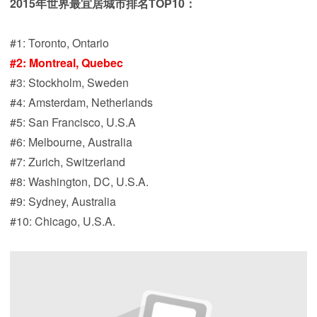
2015年世界最宜居城市排名TOP10：
#1: Toronto, Ontario
#2: Montreal, Quebec
#3: Stockholm, Sweden
#4: Amsterdam, Netherlands
#5: San Francisco, U.S.A
#6: Melbourne, Australia
#7: Zurich, Switzerland
#8: Washington, DC, U.S.A.
#9: Sydney, Australia
#10: Chicago, U.S.A.