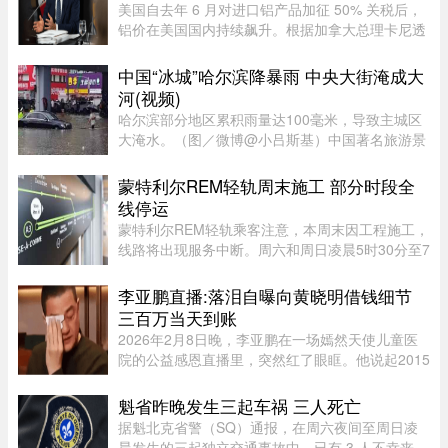
美国自去年 6 月对进口铝产品加征 50% 关税后，
铝价在美国国内持续飙升。根据加拿大总理卡尼透
露，2025 年 6 月至 2026 年 6 月，美国铝生产者
物价指数上涨了 52%。卡尼在魁省一处 Rio Tinto
中国“冰城”哈尔滨降暴雨 中央大街淹成大
铝厂外对媒体表示："虽 ...
河(视频)
哈尔滨部分地区累积雨量达100毫米，导致主城区
大淹水。（图／微博@小吕斯基）中国著名旅游景
点哈尔滨，4日中午突然降下暴雨。部分地区累积
雨量达100毫米，导致主城区大淹水。游客最爱逛
蒙特利尔REM轻轨周末施工 部分时段全
的中央大街，也积水严重。民众 ...
线停运
蒙特利尔REM轻轨乘客注意，本周末因工程施工，
线路将出现服务中断。周六和周日凌晨5时30分至7
时30分，REM全线暂停服务；其中Anse-à-l’Orme
至Bois-Franc路段停运时间将持续至上午10时。
李亚鹏直播:落泪自曝向黄晓明借钱细节
REM将安排接驳巴士连接受影响 ...
三百万当天到账
2026年2月8日晚，李亚鹏在一场嫣然天使儿童医
院的公益感恩直播里，突然红了眼眶。他说起2015
年前后自己最难的那段日子，给黄晓明发了一条求
助短信，不到一分钟收到四个字——"发个账户"。
魁省昨晚发生三起车祸 三人死亡
当天300万到账，没借条、没 ...
据魁北克省警（SQ）通报，在周六夜间至周日凌
晨发生的三起独立交通事故中，已有 3 人不幸丧