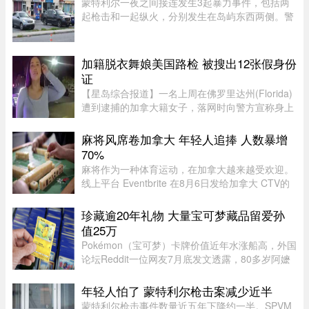
蒙特利尔一夜之间接连发生3起暴力事件，包括两
起枪击和一起纵火，分别发生在岛屿东西两侧。警
方目前尚未确认案件彼此有关，也没有造成人员受
伤。昨天周五晚上11时左右，Saint-Michel区12号
大道发生枪击。一名嫌疑人 ...
加籍脱衣舞娘美国路检 被搜出12张假身份
证
【星岛综合报道】一名上周在佛罗里达州(Florida)
遭到逮捕的加拿大籍女子，落网时向警方宣称身上
没有携带任何身份证件，此话虽然不假，但她隐瞒
了更惊人的内幕，据称警方其后在她后车箱里发现
麻将风席卷加拿大 年轻人追捧 人数暴增
的12张假身份证。据《国 ...
70%
麻将作为一种体育运动，在加拿大越来越受欢迎。
线上平台 Eventbrite 在8月6日发给加拿大 CTV的
一封电子邮件中表示，2025年加拿大麻将相关活动
的数量同比增长了 5%，而参与人数增长了 70% 以
珍藏逾20年礼物 大量宝可梦藏品留爱孙
上。 ... ...
值25万
Pokémon（宝可梦）卡牌价值近年水涨船高，外国
论坛Reddit一位网友7月底发文透露，80多岁阿嬷
过去不时提起她有收藏一些卡牌，该网友不以为
意，至去年底才去查看，结果发现是“宝藏”，外媒
年轻人怕了 蒙特利尔枪击案减少近半
估计价值达25万美元。该网 ...
蒙特利尔枪击事件数量近五年下降约一半。SPVM