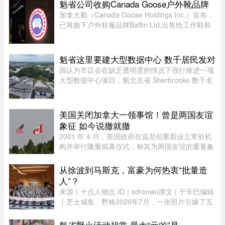
门用的腰包，结果在 ÎleSoniq 开幕前几天还得折腾
魁省公司收购Canada Goose户外靴品牌
着重新买一个，太 ...
加拿大鹅（Canada Goose Holdings Inc.）宣布，
已将旗下户外鞋履品牌Baffin Ltd.出售给工作鞋和
军用鞋制造商L.P. Royer Inc.。加拿大鹅没有透露
此次交易的金额和具体条款，但表示，出售Baffin
旨在简化运营模式，将更 ...
魁省这里要建大型数据中心 数千居民发对
因认为市议会在缺乏透明度的情况下强行推进一项
大型数据中心项目，魁北克省 Sherbrooke 数千名
居民签署了一份反对请愿书。居民们对该项目的环
境影响和噪音问题表示担忧。他们要求开展环境评
估并举行公开辩论，同时对 ...
美国关闭加拿大一领事馆！曾是两国友谊
象征 如今说撤就撤
2001 年 4 月，美国政府在温尼伯重新设立常驻机
构并举行隆重揭幕仪式，称其为两国友谊的重要象
征。美国驻加拿大大使 Gordon Giffin 当时与时任
曼省省长 Gary Doer 一同出席仪式。Giffin 表
从徐波到马斯克，富豪为何热衷“批量造
示：“这不仅体现了美国政 ...
人”？
来源｜十点人物志 ID｜sdrenwu撰文 | 于辛巴编辑
｜芝士咸鱼、野格2026年7月，一张照片引爆了互
联网。上百名孩子挤在一间报告厅里，整齐排成数
列。两边站着照顾他们的阿姨，前方拉着一条横
魁省野火活动超常 最大“元凶”是。。