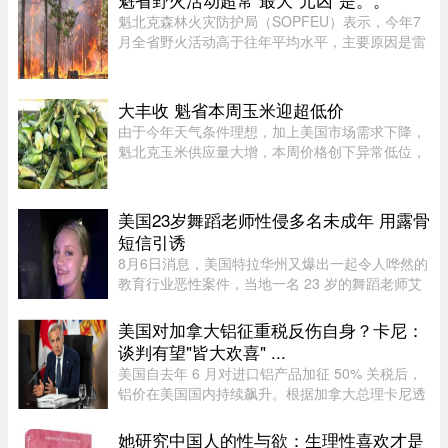
幅。照片由多益网络官方微博 ...
魁北克森林火灾防护局（SOPFEU）表示，今年7
月全省野火活动高于往年平均水平，主要原因是雷
击频繁。在重点防火区域，7月共发生90起森林火
灾，烧毁约1675公顷森林。相比之下，近年7月平
均为66起火灾，受影响面积约111 ...
大丰收 魁省本周玉米迎超低价
由于今年天气条件理想，加上美国市场需求下降，
魁北克玉米供应量大增，本周价格创下异常低位，
让期待已久的消费者大饱口福。位于Montérégie地
区Saint-Paul-d’Abbotsford的Jardins Damaco负责
人David Côté表示， ...
美国23岁舞蹈老师性侵多名未成年 用露骨
短信引诱
8月6日消息，美国特拉华州又爆出一起令人哗然的
教育行业恶性案件，当地一名 23 岁的舞蹈老师艾
米丽.普赖尔.阿尔比诺遭到警方逮捕，涉嫌对自己
舞蹈工作室的两名未成年学生实施性虐待，还通过
美国对加拿大铝征重税反伤自身？卡尼：
电子设备引诱青少年，面临 ...
谈判有望"皆大欢喜" ...
美国自去年 6 月对进口铝产品加征 50% 关税后，
铝价在美国国内持续飙升。根据加拿大总理卡尼透
露，2025 年 6 月至 2026 年 6 月，美国铝生产者
物价指数上涨了 52%。卡尼在魁省一处 Rio Tinto
她研究中国人的性与欲：生理性喜欢才是