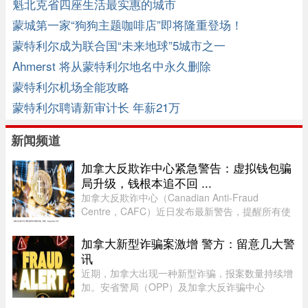
魁北克省四座生活最实惠的城市
蒙城第一家“狗狗主题咖啡店”即将隆重登场！
蒙特利尔成为联合国“未来地球”5城市之一
Ahmerst 将从蒙特利尔地名中永久删除
蒙特利尔机场全能攻略
蒙特利尔聘请新审计长 年薪21万
新闻频道
加拿大反欺诈中心紧急警告：虚拟钱包骗
局升级，钱根本追不回 ...
加拿大反欺诈中心（Canadian Anti-Fraud
Centre，CAFC）近日发布最新警告，提醒所有使
用加密货币钱包的用户，尤其是加密货币投资者，
警惕日益猖獗的相关诈骗活动。CAFC 指出，一旦
加拿大新型诈骗案激增 警方：留意几大警
加密货币被盗或转出，几乎不可能追 ...
讯
近期，加拿大出现一种新型诈骗，报案数量持续增
加。安省警局（OPP）及加拿大反诈骗中心
（Canadian Anti-Fraud Centre）等多个执法及政