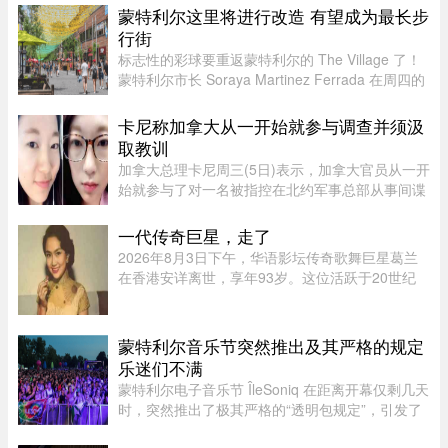
府机构，已针对这类手法日益复杂的骗局发出警
蒙特利尔这里将进行改造 有望成为最长步
告。加拿大四大电信公司——罗渣士 ...
行街
标志性的彩球要重返蒙特利尔的 The Village 了！
蒙特利尔市长 Soraya Martinez Ferrada 在周四的
新闻发布会上表示，悬挂在 Sainte-Catherine
Street East 上空的这些色彩斑斓的小球早已成为该
卡尼称加拿大从一开始就参与调查并须汲
街区乃至这座城市的象征 ...
取教训
加拿大总理卡尼周三(5日)表示，加拿大官员从一开
始就参与了对一名被指控在北约军事总部从事间谍
活动的实习生的调查。据加拿大广播公司(CBC)报
道，卡尼表示加拿大应该从这类事件中汲取教训，
一代传奇巨星，走了
但并未明确表示加拿大正在 ...
2026年8月3日下午，华语影坛传奇歌舞巨星葛兰
在香港安详离世，享年93岁。这位活跃于20世纪
50至60年代的“千面女郎”，以集唱歌、演戏和舞蹈
于一身的全能才华闻名，曾主演多部经典华语歌舞
片。她的离去，带走了一个流 ...
蒙特利尔音乐节突然推出及其严格的规定
乐迷们不满
蒙特利尔电子音乐节 ÎleSoniq 在距离开幕仅剩几天
时，突然推出了极其严格的“透明包规定”，引发了
乐迷们的强烈不满。“我本来有好几个去音乐节专