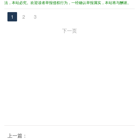
法，本站必究。欢迎读者举报侵权行为，一经确认举报属实，本站将与酬谢。
1
2
3
下一页
上一篇：