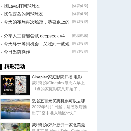
找Laval打网球球友
[
体育健身
]
找住西岛的网球球友
[
体育健身
]
今天的布局再次驗證，恭喜跟上的
[
理财投资
]
朋友！
分享人工智能尝试 deepseek v4
[
电脑电讯
]
falsh, 据说
今天终于等到机会，又吃到一波短
[
理财投资
]
线利润！
今日盤前操作
[
理财投资
]
▌精彩活动
Cineplex家庭影院开播 电影
蒙特利尔Cineplex每周六早上
11点的家庭影院又开始了，
魁省五百元优惠机票可以去哪
2022年6月1日起，魁省政府推
出了“空中准入地区计划”
蒙特利尔郊外新开一家北美最
魁北克省 Mont-Saint-Grégoire