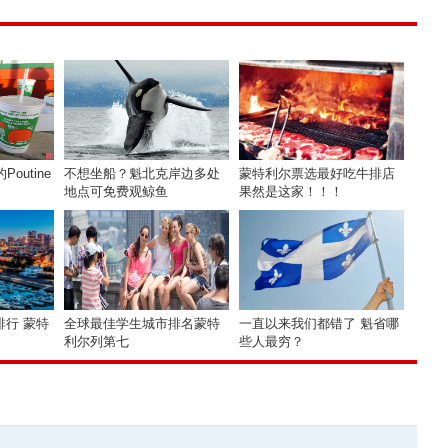
outine
不想坐船？魁北克岸边多处
蒙特利尔票选最好吃牛排店
地点可免费观鲸鱼
果然是这家！！！
行 蒙特
全球最佳学生城市排名蒙特
一直以来我们都错了 魁省哪
利尔列第七
些人最穷？