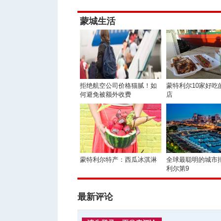
蒙城生活
拒绝航空公司价格猫腻！如
蒙特利尔10家好吃的P
何避免被额外收费
店
蒙特利尔特产：西瓜冰淇淋
全球最聪明的城市排
利尔第9
最新评论