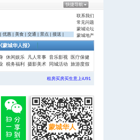
快捷导航
联系我们
常见问题
蒙城论坛
|
优惠
|
美食
|
交通
|
景点
|
接送
|
蒙城地产
《蒙城华人报》
身
休闲娱乐
凡人常事
音乐影视
医疗保健
业
税务福利
摄影美术
同城活动
旅游度假
租房买房买生意上iU91