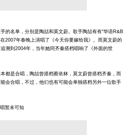
手的名单，分别是陶喆和莫文蔚。歌手陶喆有有“华语R&B
档在2007年春晚上演唱了《今天你要嫁给我》。而莫文蔚的
追溯到2004年，当年她同齐秦搭档唱响了《外面的世
基本都是合唱，陶喆曾搭档蔡依林，莫文蔚曾搭档齐秦，而
可能会合唱，不过，他们也有可能会单独搭档另外一位歌手
或唱暂未可知