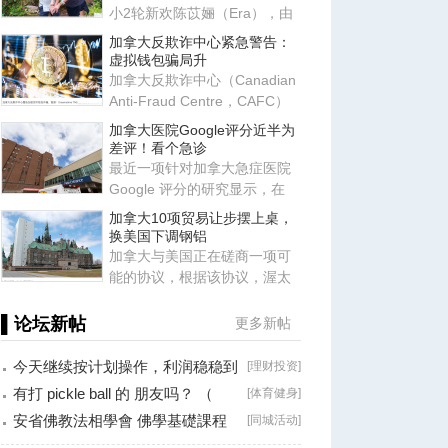
小2轮新欢陈苡㛤（Era），由
于她自称台大“3硕1博”、智商
加拿大反欺诈中心紧急警告：
虚拟钱包骗局升
加拿大反欺诈中心（Canadian
Anti-Fraud Centre，CAFC）
近日发布最新警告，提醒所有
加拿大医院Google评分近半为
使
差评！看个急诊
最近一项针对加拿大急症医院
Google 评分的研究显示，在
2017-2022 年间，研究团队共
加拿大10项贸易让步摆上桌，
换美国下调钢铝
加拿大与美国正在磋商一项可
能的协议，根据该协议，渥太
华将同意满足特朗普政府提出
的
▌论坛新帖
更多新帖
今天继续按计划操作，利润稳稳到
[
理财投资
]
手！
有打 pickle ball 的 朋友吗？ （
[
体育健身
]
Brossard
安省佛教法相學會 佛學基礎課程
[
同城活动
]
（第二十八