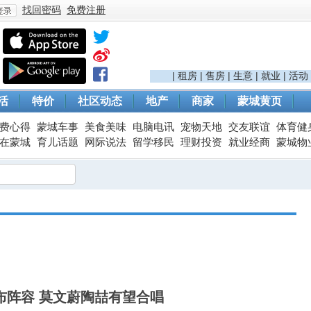
找回密码
免费注册
登
|
租房
|
售房
|
生意
|
就业
|
活动
活
特价
社区动态
地产
商家
蒙城黄页
费心得
蒙城车事
美食美味
电脑电讯
宠物天地
交友联谊
体育健
在蒙城
育儿话题
网际说法
留学移民
理财投资
就业经商
蒙城物
录
布阵容 莫文蔚陶喆有望合唱