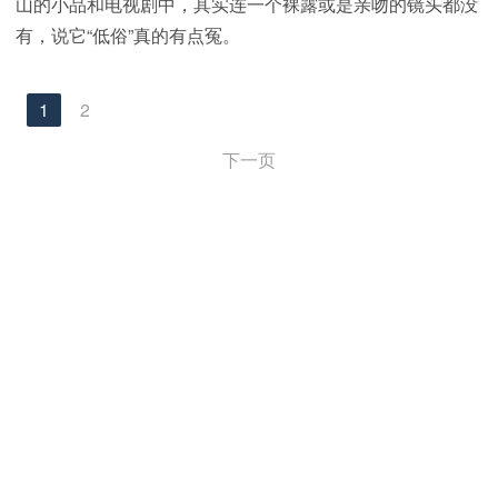
山的小品和电视剧中，其实连一个裸露或是亲吻的镜头都没
有，说它“低俗”真的有点冤。
1
2
下一页