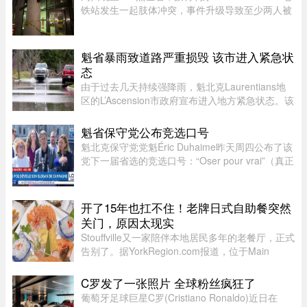
铁站发生一起肢体冲突，事件升级导致至少两人被
喷辣椒水。在社交媒体上传播的视频中可以看到，
数人在使用辣椒水前发生了打斗，事发时车厢内有
多名乘客。蒙特利尔警方 ...
魁省暴雨致道路严重损毁 该市进入紧急状
态
由于过去几天持续强降雨，魁北克Laurentians地
区的L’Ascension市政府宣布进入地方紧急状态。该
市政府在社交媒体上表示，约900名居民所在的社
区遭遇严重雨灾，多条道路受到破坏，其中一些路
魁省保守党公布竞选口号
段甚至被冲毁或无法通行。 ...
魁北克保守党党魁Éric Duhaime昨天周四公布了该
党下一届省选的竞选口号：“Oser pour vrai”（真正
敢于突破）。Duhaime在魁省议会大楼前举行记者
会时表示，之所以选择“敢于突破”，是因为魁北克
未来联盟（CAQ）、 ...
开了15年也扛不住！老牌日式自助餐突然
关门，原因太现实
Stouffville又一家陪伴本地居民多年的老餐厅，正式
告别了。据YorkRegion.com报道，位于Main
Street与Ringwood Drive交界处的日式自助餐厅
Maki Zushi，已于7月30日结束营业。Maki Zushi
C罗发了一张照片 全球粉丝疯狂了
经营15年后因租金上涨于7月30 ...
葡萄牙足球巨星C罗(Cristiano Ronaldo)近日在