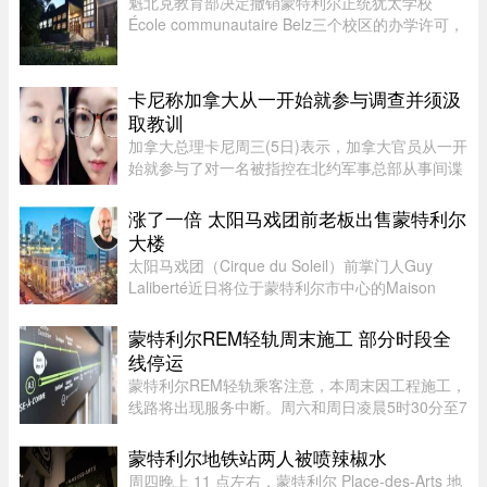
魁北克教育部决定撤销蒙特利尔正统犹太学校
École communautaire Belz三个校区的办学许可，
原因包括教师资质不足、未完全遵守魁省课程要
求，以及校舍安全问题。根据TVA Nouvelles通过
魁北克行政法庭获得的文件，学校 ...
卡尼称加拿大从一开始就参与调查并须汲
取教训
加拿大总理卡尼周三(5日)表示，加拿大官员从一开
始就参与了对一名被指控在北约军事总部从事间谍
活动的实习生的调查。据加拿大广播公司(CBC)报
道，卡尼表示加拿大应该从这类事件中汲取教训，
涨了一倍 太阳马戏团前老板出售蒙特利尔
但并未明确表示加拿大正在 ...
大楼
太阳马戏团（Cirque du Soleil）前掌门人Guy
Laliberté近日将位于蒙特利尔市中心的Maison
Alcan历史建筑群出售给房地产集团Groupe
Mach，成交价达9300万元。Groupe Mach董事长
蒙特利尔REM轻轨周末施工 部分时段全
兼首席执行官Vincent Chiara昨天周四向 ...
线停运
蒙特利尔REM轻轨乘客注意，本周末因工程施工，
线路将出现服务中断。周六和周日凌晨5时30分至7
时30分，REM全线暂停服务；其中Anse-à-l’Orme
至Bois-Franc路段停运时间将持续至上午10时。
蒙特利尔地铁站两人被喷辣椒水
REM将安排接驳巴士连接受影响 ...
周四晚上 11 点左右，蒙特利尔 Place-des-Arts 地