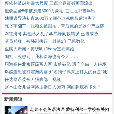
蔡依林破24年最大尺度 三点全露震撼画面流出
他谈恋爱5年被捞走3000万豪宅 过往照都被曝出
她睡遍导演初夜3000万？踩范冰冰的影后消失了
陈飞宇翻车、张颂文被跟拍，背后藏的是这个产业链
网红湾湾:其他艺人犯了李易峰同款错误,已遭威胁
演员郑爽，被强制执行！封杀2年已赔数亿
重磅大新闻：黄晓明和baby宣布离婚
陶虹：没想到，我和徐峥也有今天……
周海媚住北京顶级富人区 市值破亿 遗产全由一人继承
爆赵露思被打震撼内幕 知名狗仔揭真正打人的竟是“她”
任达华遇袭被刀捅腹部（视频）
赵本山女儿做网络主播日入88万 网红到底有多火？
新闻频道
老师不会英语法语 蒙特利尔一学校被关闭