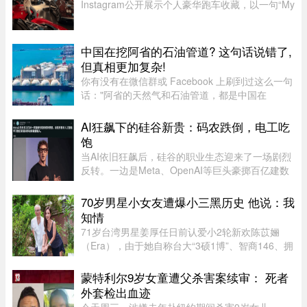
Instagram公开展示个人豪华跑车收藏，以一句“My
toys（我的玩具）”搭配多张照片，引发全球球迷热
议。画面中集结超过40辆来自Ferrari、Rolls-
Royce、McLaren、Bugatti等 ...
中国在挖阿省的石油管道? 这句话说错了,
但真相更加复杂!
你有没有在微信群或 Facebook 上刷到过这么一句
话："阿省的天然气和石油管道，都是中国在
挖。"这句话在华人圈传得挺广，配上几张工地照
片，看起来"有图有真相"。那它到底是不是真的？
AI狂飙下的硅谷新贵：码农跌倒，电工吃
答案很简单：不准确，甚至可以说 ...
饱
当AI依旧狂飙后，硅谷的职业生态迎来了一场剧烈
反转。一边是Meta、OpenAI等巨头豪掷百亿建数
据中心，开出百万年薪疯抢电工，甚至自办技校批
量培养技工；一边是大厂白领接连发起抗议，担忧
70岁男星小女友遭爆小三黑历史 他说：我
AI迭代吞噬自身岗位。曾经站 ...
知情
71岁台湾男星姜厚任日前认爱小2轮新欢陈苡㛤
（Era），由于她自称台大“3硕1博”、智商146、拥
5家公司，曾在美国高科技产业工作18年，且具通
灵异能，3岁就认出姜厚任，时隔39年“重逢”，彼
蒙特利尔9岁女童遭父杀害案续审： 死者
此有七世情缘，离奇的相恋 ...
外套检出血迹