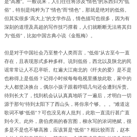
是“高雅”。一般说来，人们往往将涉及“情色”的东西归为“低
俗”，特别是纯粹为了“情色”而“情色”，那就是绝对的低俗。
但其实很多“高大上”的文学作品，情色描写也很多，因为有
深刻的道理及高超的写作技巧撑着，人们就断断无法将其归
为“低俗”，比如中国古典小说《金瓶梅》。
但是对于中国社会乃至整个人类而言，“低俗”从古至今一直
存在，且表现形式多种多样。说到低俗，西北以及陕北的民
谣常常让人不忍卒听。红遍大江南北的《纤夫的爱》是不是
也称得上是低俗？记得小时候每每电视里播放此歌，家中的
大人都坚决换台，偶尔小孩子跟着哼唱几句还会遭到斥责。
待到长大了，找到机会认认真真地听了一遍后，才明白一切
源于那句“待到太阳下了西山头，将你亲个够。。。”难道这
歌词不够“低俗”？可也没见有人批判，此歌一直流行甚广直
到今天。此外，唐伯虎画的春宫图，柳永写的浓词艳赋，很
多是不是也不够高雅，应该算是“低俗”？相比较而言，赵本