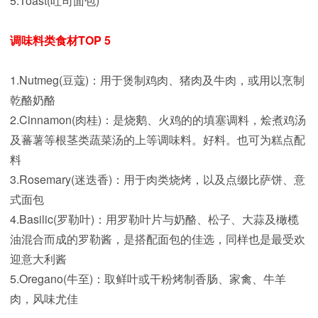
5.Toast(吐司面包)
调味料类食材TOP 5
1.Nutmeg(豆蔻)：用于煲制鸡肉、猪肉及牛肉，或用以烹制
乾酪奶酪
2.Cinnamon(肉桂)：是烧鹅、火鸡的的填塞调料，烩煮鸡汤
及蕃薯等根茎类蔬菜汤的上等调味料。好料。也可为糕点配
料
3.Rosemary(迷迭香)：用于肉类烧烤，以及点缀比萨饼、意
式面包
4.Basilic(罗勒叶)：用罗勒叶片与奶酪、松子、大蒜及橄榄
油混合而成的罗勒酱，是搭配面包的佳选，同样也是最受欢
迎意大利酱
5.Oregano(牛至)：取鲜叶或干粉烤制香肠、家禽、牛羊
肉，风味尤佳