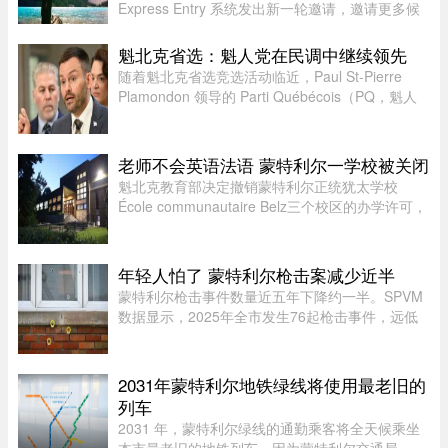
Express Entry 系统发出新一轮邀请，邀请更多候
选人申请永久居民。图片来源：Pexels，作者：
Andre Furtado在本次抽选中，移民部针对全新的
魁北克省选：魁人党在民调中继续领先
交通类别（Transport category）发出 ...
随着魁北克省选竞选活动临近，Paul St-Pierre
Plamondon 领导的 Parti Québécois（PQ，魁人
党）继续在选民支持率中保持领先。
老师不会英语法语 蒙特利尔一学校被关闭
魁北克教育部决定撤销蒙特利尔正统犹太学校
École communautaire Belz三个校区的办学许可，
原因包括教师资质不足、未完全遵守魁省课程要
求，以及校舍安全问题。根据TVA Nouvelles通过
魁北克行政法庭获得的文件，学校 ...
年轻人怕了 蒙特利尔枪击案减少近半
蒙特利尔枪击事件数量近五年下降约一半。SPVM
数据显示，2025年全市发生76起枪击事件，远低
于2021年暴力枪案高峰期的145起。专家认为，社
会恢复稳定、警方打击帮派行动，以及青少年意识
到持枪犯罪可能面临严厉刑罚， ...
2031年蒙特利尔地铁绿线将使用最老旧的
列车
2031 年，蒙特利尔绿线的通勤乘客将全天候乘坐