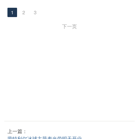
1
2
3
下一页
上一篇：
蒙特利尔冰球主题麦当劳明天开业