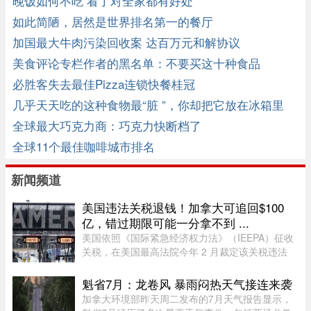
晚饭如何不吃 看了对全家都有好处
如此简陋，居然是世界排名第一的餐厅
加国最大牛肉污染回收案 达百万元和解协议
美食评论专栏作者的黑名单：不要买这十种食品
必胜客失去最佳Pizza连锁快餐桂冠
几乎天天吃的这种食物最“脏 ”，你却把它放在冰箱里
全球最大巧克力商：巧克力快断档了
全球11个最佳咖啡城市排名
新闻频道
美国违法关税退钱！加拿大可追回$100
亿，错过期限可能一分拿不到 ...
美国依照《国际紧急经济权力法》（IEEPA）征收
关税，在美国最高法院今年 2 月裁定该关税违法
前，已获得超过 1600 亿元的总收入。近期全球多
种关税（包括 Section 122、301 和 338 条款）纷
魁省7月：龙卷风 暴雨闷热天气接连来袭
纷出台，令退款进展变得容 ...
加拿大环境部昨天周二发布的7月天气报告显示，