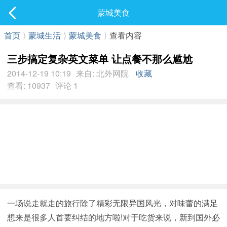
社区
蒙城美食
最新发表
首页
⟩
蒙城生活
⟩
蒙城美食
⟩
查看内容
三步搞定复杂英文菜单 让点餐不那么尴尬
2014-12-19 10:19
来自: 北外网院
收藏
查看: 10937
评论 1
一场说走就走的旅行除了精彩无限异国风光，对味蕾的满足
想来是很多人首要纠结的地方啦!对于吃货来说，新到国外必