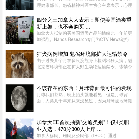
理健康部长。魁省精神科医生协会主席表示，心理
健康部长有助于统筹协调政府各部门的行动，并确
保心理健康问题在选举周期之后依然能被列为优先
四分之三加拿大人表示：即使美国酒类重
事项。在蒙特利尔无家可归 ...
新上架，也不会购买 ...
加拿大人抵制购买美国酒类产品的情绪比一年前更
加强烈。Nanos Research专门为CTV News进行
的一项最新民调显示，近四分之三（74%）的加拿
大人表示，即使美国酒类重新摆上货架，他们也不
狂犬病例增加 魁省环境部扩大运输禁令
太可能购买。 ...
由于过去几个月在多只浣熊身上检测出狂犬病，魁
北克省环境部正在扩大野生动物运输禁令。该禁令
原本限制在 Montérégie 和 Eastern Townships 地
区运输浣熊、红狐、灰狐、条纹臭鼬和郊狼，自周
五起延伸至 Centre-du- ...
不该存在的东西！月球背面最可怕的发现
月球我们都熟，晚上抬头就能看见，但是月球背
面，人类几千年来从来没见过，因为月球被地球潮
汐锁定了，永远只有一面对着地球。背面只是从地
球视角无法观测，并非永久藏在黑暗里，月背和正
面一样拥有14天一轮的完整白 ...
加拿大EE首次抽新"交通类别"！仅4类职
业入选，470分300人上岸 ...
加拿大移民、难民及公民部（IRCC）通过