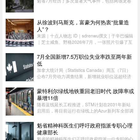
魁省7月经历了多次显著天气事件，包括两场龙卷
风、强雷暴、高温闷热天气及局部暴雨。7月21日
晚，源自安大略省的两场龙卷风先后进入魁省，分
别袭击了Laurentides地区的Ha ...
从徐波到马斯克，富豪为何热衷“批量造
人”？
来源｜十点人物志 ID｜sdrenwu撰文 | 于辛巴编辑
｜芝士咸鱼、野格2026年7月，一张照片引爆了互
联网。上百名孩子挤在一间报告厅里，整齐排成数
列。两边站着照顾他们的阿姨，前方拉着一条横
7月全国新增7.5万职位失业率跌至两年新
幅。照片由多益网络官方微博 ...
低
加拿大统计局（Statistics Canada）周五（7日）
公布7月劳动力调查结果，新增就业职位远超经济
师预期，失业率亦跌至两年来最低水平。统计局数
据显示，7月新增职位达75,000个，远高于路透社
蒙特利尔绿线地铁重回老旧时代 故障率或
（Reuters）经济师预测的15, ...
暴增11倍
随着蓝线延长工程推进，STM计划在2031年新站
启用后，将目前运行在绿线上的Azur新列车全部调
往蓝线，以配合新线路技术要求。届时，蒙特利尔
客流量最高的绿线可能几乎全部由服役多年的MR-
魁省精神科医生们呼吁政府指派专职心理
73老旧列车运营。Projet Montr ...
健康部长
魁省的精神科医生们正呼吁政府指派一位专职的心