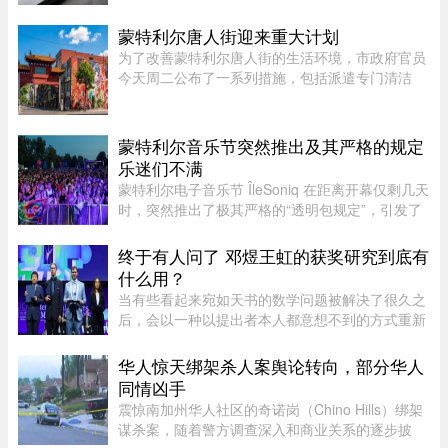
到现场后确认这确实是一枚手榴弹。虽然省警目前
无法确认该手榴弹是否处 ...
蒙特利尔唐人街迎来重大计划
为了改善蒙特利尔唐人街的生活环境，市政府官员
今天周二公布了一系列措施，包括派遣专门清洁
队，以及成立当地社区联盟。蒙特利尔市执行委员
会主席、Saint-Jacques区议员Claude Pinard表
示：“我们正在把承诺变成行动 ...
蒙特利尔音乐节突然推出及其严格的规定
乐迷们不满
蒙特利尔电子音乐节 ÎleSoniq 在距离开幕仅剩几天
时，突然推出了极其严格的“透明包规定”，引发了
乐迷们的强烈不满。“我本来有好几个去音乐节专
门用的腰包，结果在 ÎleSoniq 开幕前几天还得折腾
终于有人问了 邓煜王虹的获奖研究到底有
着重新买一个，太 ...
什么用？
当有些看起来宛如天书的数学问题被解决了很久之
后，会以一种以提出者本人都意想不到的方式重新
出现。中国数学家获得菲尔兹奖的新闻刷屏了。在
热闹的祝贺声中，也会有人好奇：邓煜研究的狭义
华人惊天绑架杀人案舆论转向，部分华人
希尔伯特第六问题和王虹研 ...
同情凶手
震惊南加州华人社区的奇诺岗（Chino Hills）绑架
谋杀案，随着警方调查深入和商业关系的逐步披