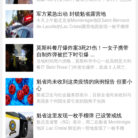
坦福、UCLA、杜克等一众美国名校的录取。据
说，从6月15日那天开始，她每晚都要花上一到两
军方紧急出动 封锁魁省露营地
个小时，接美国大学高尔夫校队 ...
今天上午魁北克省Montérégie地区Saint-Bernard-
de-Lacolle的Lac Cristal露营地因发现一枚手榴弹
而发布炸弹警报。魁省省警（SQ）发言人Louis-
Philippe Ruel表示，这枚手榴弹看起来已经有多年
历史，目前对露营者没有 ...
莫斯科餐厅爆炸案3死21伤！一女子携带
自制炸弹被拦下时引爆 ...
当地时间周六傍晚，莫斯科市中心一处高档意大利
餐厅 Balzi Rossi 门外发生爆炸，造成 3 人死亡、
至少 21 人受伤。遇难者包括一名携带自制炸弹的
女子、餐厅的安保人员及一名顾客。爆炸发生在晚
魁省尚未收到这类疫情的病例报告 但要小
上 8 点前，地点位于莫 ...
心
魁省卫生与社会服务部表示，目前全省尚未收到与
美国多个州因生菜引发的隐孢子虫病
（Cyclosporiasis，环孢子虫病）疫情相关的病例
报告。这种由寄生虫引起的感染主要通过受污染的
魁省这里发现一枚手榴弹 已设警戒线
食物或水传播，会导致水样腹泻、胃痉挛 ...
魁北克省警（SQ）表示，周二在魁省 Montérégie
地区 Lac Cristal 附近的一营地发现了一枚手榴
弹，随后已联系加拿大军队前往现场处理。警员赶