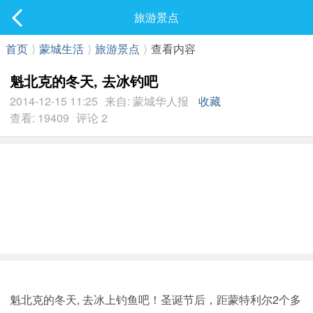
社区
旅游景点
最新发表
首页
⟩
蒙城生活
⟩
旅游景点
⟩
查看内容
魁北克的冬天, 去冰钓吧
2014-12-15 11:25
来自: 蒙城华人报
收藏
查看: 19409
评论 2
魁北克的冬天, 去冰上钓鱼吧！圣诞节后，距蒙特利尔2个多