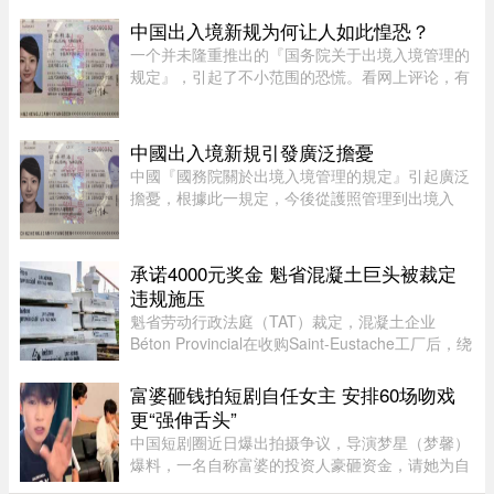
露，再加上熟悉彼此的华人“小道消息”，在华人圈
中的舆论风向开始出现微妙变化。部分华人社区成
中国出入境新规为何让人如此惶恐？
员开始对已遭警方击毙的 ...
一个并未隆重推出的『国务院关于出境入境管理的
规定』，引起了不小范围的恐慌。看网上评论，有
人自我宽慰，觉得跟普通人没有多大关系；有些人
则以为，这规定表面含糊，实则主观性很强，随意
性很大，是一张隐性的网， ...
中國出入境新規引發廣泛擔憂
中國『國務院關於出境入境管理的規定』引起廣泛
擔憂，根據此一規定，今後從護照管理到出境入
境，可能都會受到程度不同的限制，執行限制出境
的權力甚至下放至“縣級出入境管理機構”。 ...
承诺4000元奖金 魁省混凝土巨头被裁定
违规施压
魁省劳动行政法庭（TAT）裁定，混凝土企业
Béton Provincial在收购Saint-Eustache工厂后，绕
过工会私下接触员工，并以“3月底前达成协议每人
可获4000元”为条件施压，干扰集体协议谈判。法
富婆砸钱拍短剧自任女主 安排60场吻戏
庭指出，公司未告知员工， ...
更“强伸舌头”
中国短剧圈近日爆出拍摄争议，导演梦星（梦馨）
爆料，一名自称富婆的投资人豪砸资金，请她为自
己量身打造一部50多集短剧，不仅富婆亲自担任女