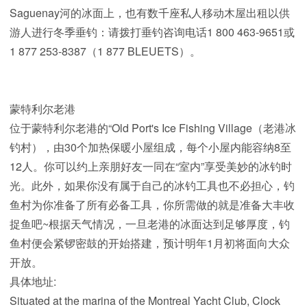
Saguenay河的冰面上，也有数千座私人移动木屋出租以供
游人进行冬季垂钓：请拨打垂钓咨询电话1 800 463-9651或
1 877 253-8387（1 877 BLEUETS）。
蒙特利尔老港
位于蒙特利尔老港的“Old Port's Ice Fishing Village（老港冰
钓村）
，由30个加热保暖小屋组成，每个小屋内能容纳8至
12人。你可以约上亲朋好友一同在“室内”享受美妙的冰钓时
光。
此外，如果你没有属于自己的冰钓工具也不必担心，钓
鱼村为你准备了所有必备工具，你所需做的就是准备大丰收
捉鱼吧~
根据天气情况，一旦老港的冰面达到足够厚度，钓
鱼村便会紧锣密鼓的开始搭建，预计明年1月初将面向大众
开放。
具体地址:
Situated at the marina of the Montreal Yacht Club, Clock