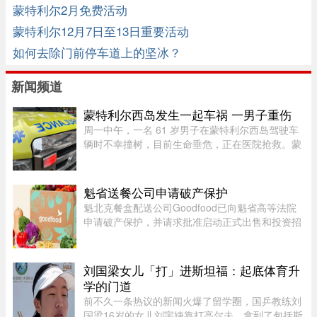
蒙特利尔2月免费活动
蒙特利尔12月7日至13日重要活动
如何去除门前停车道上的坚冰？
新闻频道
蒙特利尔西岛发生一起车祸 一男子重伤
周一中午，一名 61 岁男子在蒙特利尔西岛驾驶车
辆时不幸撞树，目前生命垂危，正在医院抢救。蒙
特利尔警方（SPVM）透露，中午 12 点 55 分左右
接获 911 报警，称 Pointe-Claire 区的 Sources 大
道（介于 Avro 街与 Hy ...
魁省送餐公司申请破产保护
魁北克餐盒配送公司Goodfood已向魁省高等法院
申请破产保护，并请求批准启动正式出售和投资招
募程序。公司昨天周二根据联邦《公司债权人安排
法》（CCAA）提交申请，同时要求任命Raymond
Chabot Inc.担任监督机构。此 ...
刘国梁女儿「打」进斯坦福：起底体育升
学的门道
前不久一条热议的新闻火爆了留学圈，国乒教练刘
国梁16岁的女儿刘宇婕靠打高尔夫，拿到了包括斯