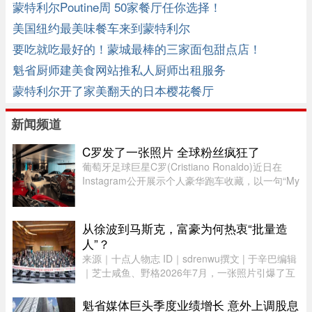
蒙特利尔Poutine周 50家餐厅任你选择！
美国纽约最美味餐车来到蒙特利尔
要吃就吃最好的！蒙城最棒的三家面包甜点店！
魁省厨师建美食网站推私人厨师出租服务
蒙特利尔开了家美翻天的日本樱花餐厅
新闻频道
C罗发了一张照片 全球粉丝疯狂了
葡萄牙足球巨星C罗(Cristiano Ronaldo)近日在
Instagram公开展示个人豪华跑车收藏，以一句“My
toys（我的玩具）”搭配多张照片，引发全球球迷热
议。画面中集结超过40辆来自Ferrari、Rolls-
Royce、McLaren、Bugatti等 ...
从徐波到马斯克，富豪为何热衷“批量造
人”？
来源｜十点人物志 ID｜sdrenwu撰文 | 于辛巴编辑
｜芝士咸鱼、野格2026年7月，一张照片引爆了互
联网。上百名孩子挤在一间报告厅里，整齐排成数
列。两边站着照顾他们的阿姨，前方拉着一条横
魁省媒体巨头季度业绩增长 意外上调股息