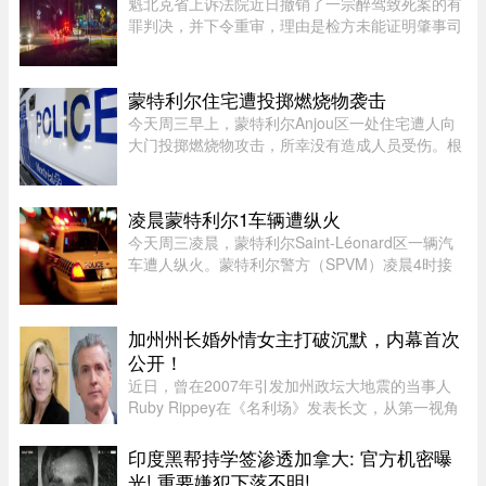
魁北克省上诉法院近日撤销了一宗醉驾致死案的有
罪判决，并下令重审，理由是检方未能证明肇事司
机的醉酒状态与致命车祸存在足够直接的因果关
系。事故发生于2020年8月27日晚，43岁的
Yannick Potvin驾驶踏板车行驶在Sai ...
蒙特利尔住宅遭投掷燃烧物袭击
今天周三早上，蒙特利尔Anjou区一处住宅遭人向
大门投掷燃烧物攻击，所幸没有造成人员受伤。根
据蒙特利尔警方（SPVM）初步消息，事件发生在
早上7点左右。一名男子疑似来到位于place de
Bellefontaine、靠近avenue de ...
凌晨蒙特利尔1车辆遭纵火
今天周三凌晨，蒙特利尔Saint-Léonard区一辆汽
车遭人纵火。蒙特利尔警方（SPVM）凌晨4时接
到911报警，称Couture Boulevard靠近Larin
Street附近发生火灾。警方发言人Caroline
Chèvrefils表示，警员抵达现场时，火 ...
加州州长婚外情女主打破沉默，内幕首次
公开！
近日，曾在2007年引发加州政坛大地震的当事人
Ruby Rippey在《名利场》发表长文，从第一视角
详细还原了她与时任旧金山市长、现任加州州长
Gavin Newsom的一段婚外情。这段尘封多年的往
印度黑帮持学签渗透加拿大: 官方机密曝
事再次被推向风口浪尖。Gavin New ...
光! 重要嫌犯下落不明! ...