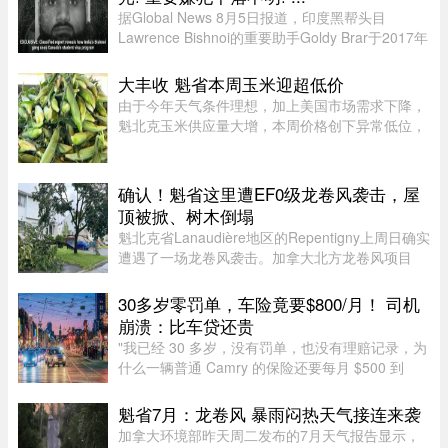
据Global News 8月5日报道，印度黑帮头目
Lawrence Bishnoi的重要助手Goldy Brar于2017年
来到加拿大，表面上是前往BC省Kamloops的
Thompson Rivers University就读。但记录显示，
大丰收 魁省本周玉米迎超低价
目前“无法确认”他是否真的上过课。实 ...
由于今年天气条件理想，加上美国市场需求下降，
魁北克玉米供应量大增，本周价格创下异常低位，
让期待已久的消费者大饱口福。位于Montérégie地
区Saint-Paul-d’Abbotsford的Jardins Damaco负责
人David Côté表示， ...
确认！魁省这里遭EF0级龙卷风袭击，屋
顶被掀、树木倒塌
魁北克省Lanaudière地区的Repentigny上周日确实
遭遇了一场龙卷风袭击。加拿大北方龙卷风项目
（Northern Tornadoes Project，NTP）调查确
认，当天形成的是一场EF0级龙卷风。报告指出，
30多岁零罚单，车险竟要$800/月！ 司机
这场龙卷风是在一个弱超级单体 ...
崩溃：比车贷还贵
"我已经 30 多岁，没有罚单，也没有理赔记录，为
什么一辆普通 Camry 的保险还要每月 $500 到
$800？"一名多伦多网友近日在 Reddit 发帖称，自
己找过保险经纪、直接联系过保险公司，也使用了
魁省7月：龙卷风 暴雨闷热天气接连来袭
多个比价网站，得到的报价 ...
加拿大环境部昨天周二发布的7月天气报告显示，