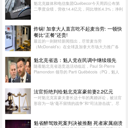
幅。照片由多益网络官方微博 ...
魁北克媒体和电信集团Québecor今天周四公布第
二季度业绩，营收14.4亿元，同比增长4.3%；净利
润2.709亿元，同比增长24.4%。其中，电信业务
（Vidéotron、Freedom Mobile和Fizz）收入增长
4%至12.3亿元，过去一年新增2 ...
炸锅! 加拿大人直言吃不起麦当劳: 一顿快
餐比“正餐”还贵!
最近的一则财经新闻指出，尽管麦当劳
（McDonald’s）在全球及加拿大市场大力推广各
类“超值套餐”（Value Meals），但其销售额增长速
度依然出现了明显的放缓。图片来源：Global
魁北克省选：魁人党在民调中继续领先
News这一现象在加拿大知名社区论坛 r/ ...
随着魁北克省选竞选活动临近，Paul St-Pierre
Plamondon 领导的 Parti Québécois（PQ，魁人
党）继续在选民支持率中保持领先。
法官拒绝判给魁北克富豪前妻2.2亿元
一对魁北克富豪夫妻长达十年的离婚诉讼，被法官
形容为一场“毫不留情的战争”和“司法游击战”。尽
管法院认定男方行为“应受谴责”，女方最终仍只获
得了远低于其所要求的约2.2亿元赔偿。 ...
魁省醉驾致死案判决被推翻 死者家属崩溃