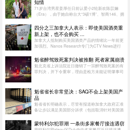
知情
71岁台湾男星姜厚任日前认爱小2轮新欢陈苡㛤
（Era），由于她自称台大“3硕1博”、智商146、拥
5家公司，曾在美国高科技产业工作18年，且具通
灵异能，3岁就认出姜厚任，时隔39年“重逢”，彼
四分之三加拿大人表示：即使美国酒类重
此有七世情缘，离奇的相恋 ...
新上架，也不会购买 ...
加拿大人抵制购买美国酒类产品的情绪比一年前更
加强烈。Nanos Research专门为CTV News进行
的一项最新民调显示，近四分之三（74%）的加拿
大人表示，即使美国酒类重新摆上货架，他们也不
魁省醉驾致死案判决被推翻 死者家属崩溃
太可能购买。 ...
魁北克省上诉法院近日撤销了一宗醉驾致死案的有
罪判决，并下令重审，理由是检方未能证明肇事司
机的醉酒状态与致命车祸存在足够直接的因果关
系。事故发生于2020年8月27日晚，43岁的
Yannick Potvin驾驶踏板车行驶在Sai ...
魁省省长非常坚决：SAQ不会上架美国产
品
魁省省长明确表示，尽管有报道称加拿大政府正准
备让步以满足美国部分诉求（包括取消针对美国酒
类的禁令），但魁省 SAQ 的货架上依然不会上架
任何美国产品。根据省长 Christine Fréchette 办公
蒙特利尔犯罪潮 一条街多家餐厅接连遇窃
室周五发表的声明，在 ...
蒙特利尔Plateau区Duluth街多家餐厅近日接连遭