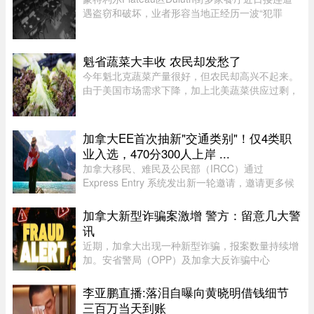
遇盗窃和破坏，业者形容当地正经历一波“犯罪
潮”，希望警方加强执法。位于Duluth东街251号的
Coco Disco Club日前遭人闯入盗窃，监控拍下全
过程，损失及维修费用约7000 ...
魁省蔬菜大丰收 农民却发愁了
今年魁北克蔬菜产量很好，但农民却高兴不起来。
由于美国市场需求下降，加上北美蔬菜供应过剩，
不少本地农产品价格大跌。位于Saint-Michel的
Maraîchers L L表示，往年每天能卖出约20车蔬
菜，今年只能卖10车左右。生 ...
加拿大EE首次抽新"交通类别"！仅4类职
业入选，470分300人上岸 ...
加拿大移民、难民及公民部（IRCC）通过
Express Entry 系统发出新一轮邀请，邀请更多候
选人申请永久居民。图片来源：Pexels，作者：
Andre Furtado在本次抽选中，移民部针对全新的
加拿大新型诈骗案激增 警方：留意几大警
交通类别（Transport category）发出 ...
讯
近期，加拿大出现一种新型诈骗，报案数量持续增
加。安省警局（OPP）及加拿大反诈骗中心
（Canadian Anti-Fraud Centre）等多个执法及政
府机构，已针对这类手法日益复杂的骗局发出警
李亚鹏直播:落泪自曝向黄晓明借钱细节
告。加拿大四大电信公司——罗渣士 ...
三百万当天到账