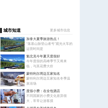
▌城市知道
更多城市信息
加拿大夏季旅游热点！
“落基山脉登山者号”观光火车的
运营时间是
魁北克今年夏天度假好
今年度假的高峰季节又将来
临，与其花费大价
蒙特利尔周边五家知名
蒙特利尔周边五家知名冬季温
泉浴场
度假小费：在全包酒店
不同国家的小费文化差异很
大，常常让游客摸