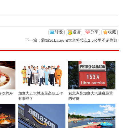
转发
邀请
分享
收藏
下一篇：
蒙城St.Laurent大道将妆点2.5公里圣诞彩灯
好吃的寿
加拿大五大城市最高薪工作
魁北克是加拿大汽油税最重
有哪些？
的省份