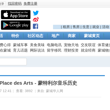
找回密码
免费注册
登
|
租房
|
售房
|
生意
|
就业
|
活动
活
特价
社区动态
地产
商家
蒙城黄页
费心得
蒙城车事
美食美味
电脑电讯
宠物天地
交友联谊
体育健
在蒙城
育儿话题
网际说法
留学移民
理财投资
就业经商
蒙城物
录
ce des Arts - 蒙特利尔音乐历史
 12:41
|
查看:
3892
|
来自: 蒙城华人网