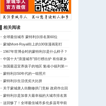
▌相关阅读
全球最佳城市 蒙特利尔排名第60位
蒙城Mont-Royal街上的100张漫画彩灯
1967年世博会时的蒙特利尔是什么样子？
中国十大“浪漫城市”排行榜出炉 有你家乡
吗？
加国最适宜养孩子的地区 魁省小镇列第一
蒙特利尔50年代的一组照片
蒙特利尔生活优劣大比拼
关于蒙城唐人街翻修拱门竞标 政府作出回
应
蒙特利尔是加拿大最幸福的大城市排名第
二
这回惨了！全球最佳城市多伦多温哥华前