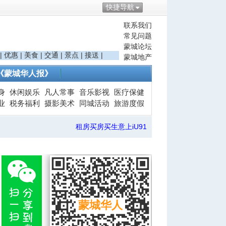
快捷导航
联系我们
常见问题
蒙城论坛
|
优惠
|
美食
|
交通
|
景点
|
接送
|
蒙城地产
《蒙城华人报》
身
休闲娱乐
凡人常事
音乐影视
医疗保健
业
税务福利
摄影美术
同城活动
旅游度假
租房买房买生意上iU91