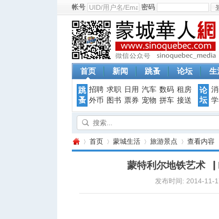
帐号
密码
首页
新闻
跳蚤
论坛
生
招聘
求职
日用
汽车
数码
租房
消
跳
论
蚤
坛
外币
图书
票券
宠物
拼车
接送
学
首页
蒙城生活
旅游景点
查看内容
蒙特利尔地铁艺术▕ Pla
发布时间: 2014-11-17
蒙
›
›
›
›