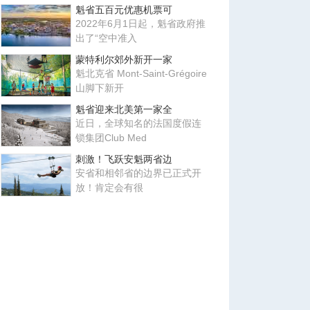
魁省五百元优惠机票可
2022年6月1日起，魁省政府推
出了“空中准入
蒙特利尔郊外新开一家
魁北克省 Mont-Saint-Grégoire
山脚下新开
魁省迎来北美第一家全
近日，全球知名的法国度假连
锁集团Club Med
刺激！飞跃安魁两省边
安省和相邻省的边界已正式开
放！肯定会有很