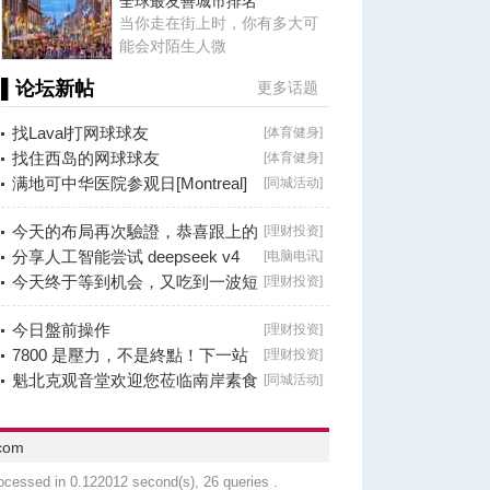
全球最友善城市排名
当你走在街上时，你有多大可
能会对陌生人微
▌论坛新帖
更多话题
找Laval打网球球友
[
体育健身
]
找住西岛的网球球友
[
体育健身
]
满地可中华医院参观日[Montreal]
[
同城活动
]
今天的布局再次驗證，恭喜跟上的
[
理财投资
]
朋友！
分享人工智能尝试 deepseek v4
[
电脑电讯
]
falsh, 据说
今天终于等到机会，又吃到一波短
[
理财投资
]
线利润！
今日盤前操作
[
理财投资
]
7800 是壓力，不是終點！下一站
[
理财投资
]
看 8000？
魁北克观音堂欢迎您莅临南岸素食
[
同城活动
]
分享会！
com
ocessed in 0.122012 second(s), 26 queries .